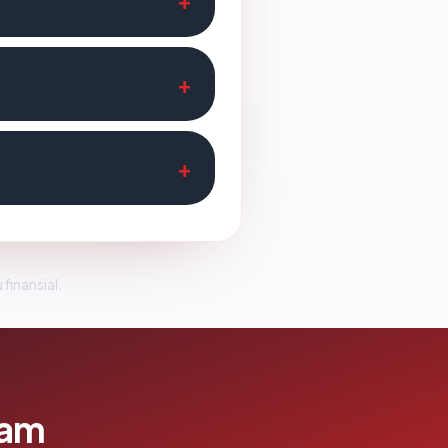
 finansial.
lam