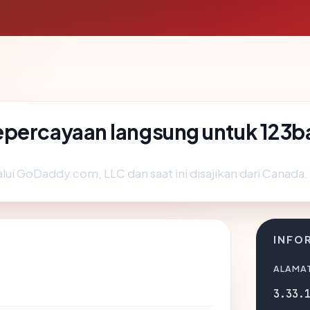
percayaan langsung untuk 123b
lui GoDaddy.com, LLC dan saat ini disajikan dari Canada.
INFO
ALAMAT
3.33.