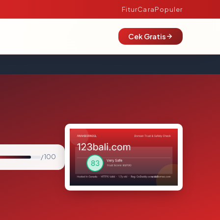
Fitur
Cara
Populer
Cek Gratis
/ 100