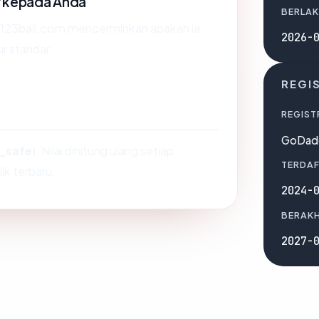
r kepada Anda
BERLAK
123bali.com mencerminkan apakah ia
2026-
ur standar.
REGI
REGIST
GoDad
_safe
). Nilai dihitung ulang setiap
TERDAF
ik terbaru.
2024-
BERAKH
2027-