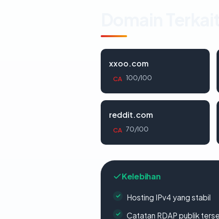
Domain Terkai
xxoo.com
100/100
CA
reddit.com
70/100
CA
Kelebihan
Hosting IPv4 yang stabil
Catatan RDAP publik ters