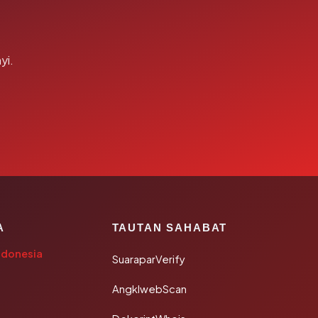
yi.
A
TAUTAN SAHABAT
ndonesia
SuaraparVerify
AngklwebScan