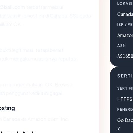
LOKASI
23bali.com
terdaftar melalui
Canad
 saat ini dihosting di Canada. SSL pada
ikan: OK.
ISP / P
Amazon
ASN
ukti legitimasi, tetapi berarti
AS165
tuk mengakumulasi sinyal reputasi.
SERTI
com mengembalikan: OK. Browser
SERTIFI
 pengguna ketika ini gagal.
HTTPS 
osting
PENERB
ri Canada via Amazon.com, Inc..
Go Dadd
y