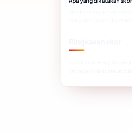
Apa yang dikatakan sko
Skor kepercayaan otomatis 
mengikuti praktik infrastrukt
Ringkasan skor
123bali.com → 83/100 (
very
penyegaran dari catatan publ