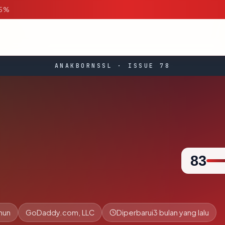
95%
ANAKBORNSSL · ISSUE 78
83
ahun
GoDaddy.com, LLC
Diperbarui
3 bulan yang lalu