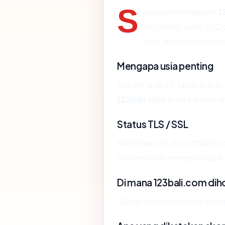
S
ebelum mendalam:
1
GoDaddy.com, LLC dan
host apex mengembal
Mengapa usia penting
Rekam jejak 1.7 tahun bukan b
123bali.com
punya waktu un
Status TLS / SSL
Handshake TLS ke 123bali.
modern akan memperingatkan
Di mana 123bali.com dih
123bali.com dioperasikan da