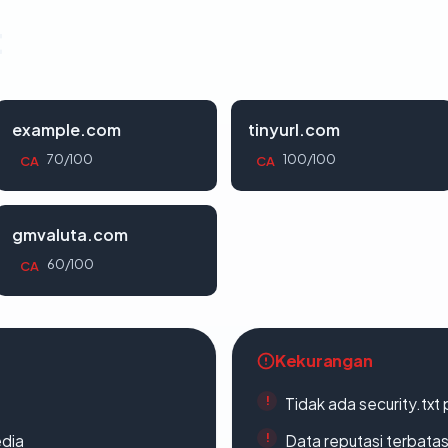
t
example.com
tinyurl.com
70/100
100/100
CA
CA
gmvaluta.com
60/100
CA
Kekurangan
Tidak ada security.txt 
edia
Data reputasi terbata