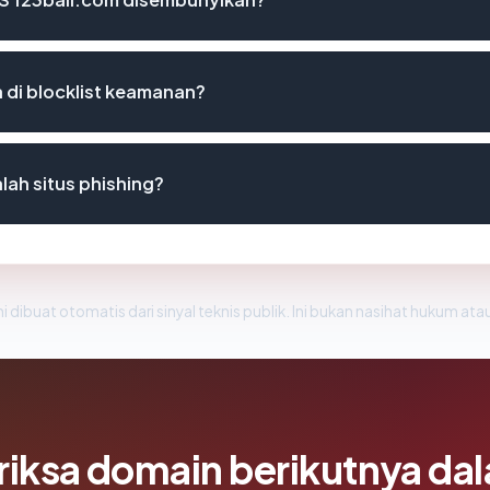
 di blocklist keamanan?
ah situs phishing?
i dibuat otomatis dari sinyal teknis publik. Ini bukan nasihat hukum atau
riksa domain berikutnya da