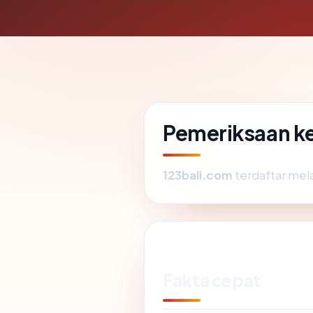
Pemeriksaan ke
123bali.com
terdaftar mela
Fakta cepat