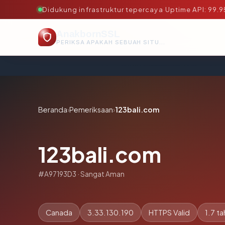
Didukung infrastruktur tepercaya
·
Uptime API: 99.
AnakbornSSL
PERIKSA APAKAH SEBUAH SITUS AMAN, TEPERCAYA, DAN TERVERIFIKASI DALAM HITUNGAN DETIK.
Beranda
›
Pemeriksaan
›
123bali.com
123bali.com
#A97193D3 · Sangat Aman
Canada
3.33.130.190
HTTPS Valid
1.7 t