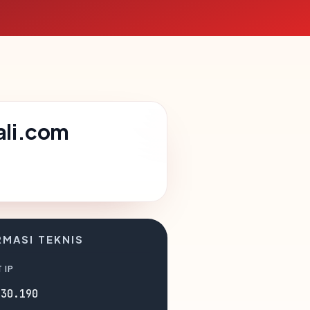
ali.com
RMASI TEKNIS
 IP
130.190