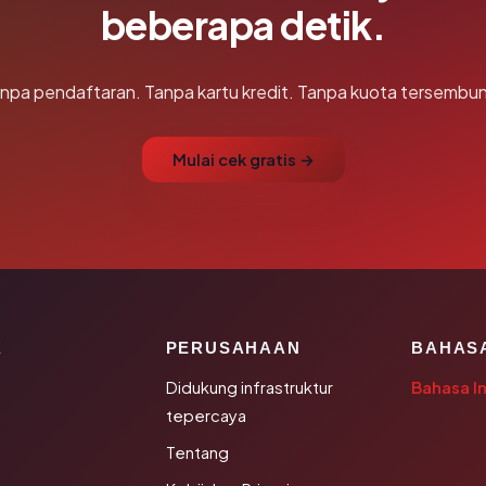
beberapa detik.
npa pendaftaran. Tanpa kartu kredit. Tanpa kuota tersembun
Mulai cek gratis →
K
PERUSAHAAN
BAHAS
Didukung infrastruktur
Bahasa I
tepercaya
Tentang