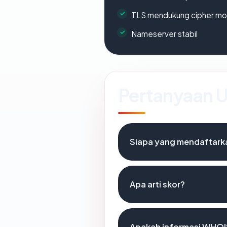
TLS mendukung cipher m
Nameserver stabil
Pertanyaan
Siapa yang mendaftark
Apa arti skor?
Apakah informasi WHOI