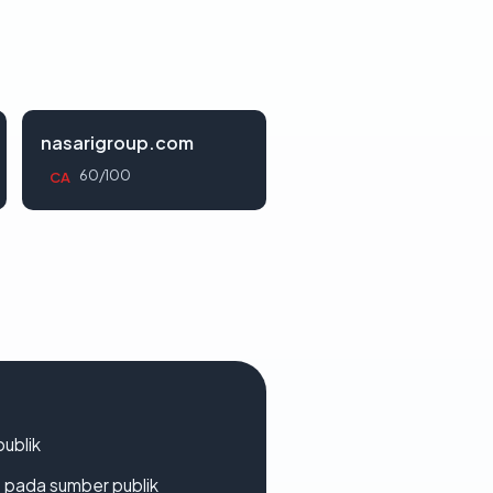
nasarigroup.com
60/100
CA
publik
s pada sumber publik