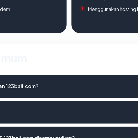
odern
Menggunakan hosting 
 Umum
an 123bali.com?
S 123bali.com disembunyikan?