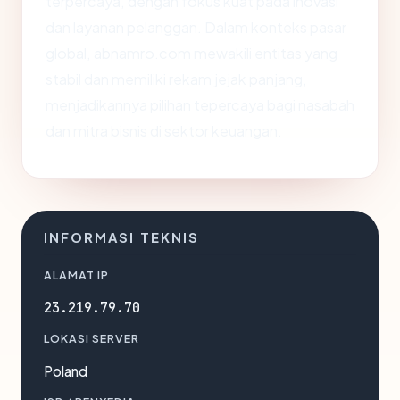
terpercaya, dengan fokus kuat pada inovasi
dan layanan pelanggan. Dalam konteks pasar
global, abnamro.com mewakili entitas yang
stabil dan memiliki rekam jejak panjang,
menjadikannya pilihan tepercaya bagi nasabah
dan mitra bisnis di sektor keuangan.
INFORMASI TEKNIS
ALAMAT IP
23.219.79.70
LOKASI SERVER
Poland