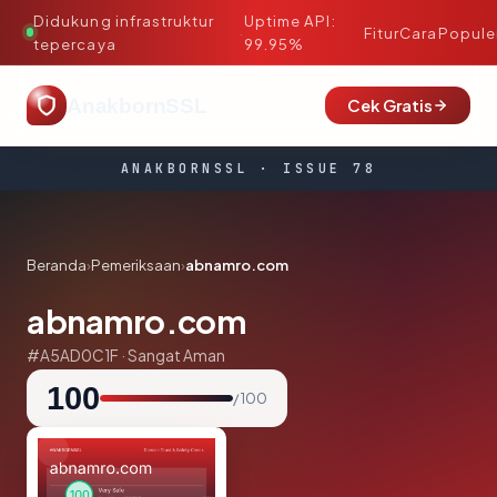
Didukung infrastruktur
Uptime API:
·
Fitur
Cara
Popule
tepercaya
99.95%
AnakbornSSL
Cek Gratis
ANAKBORNSSL · ISSUE 78
Beranda
›
Pemeriksaan
›
abnamro.com
abnamro.com
#A5AD0C1F · Sangat Aman
100
/ 100