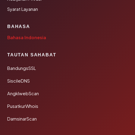
Syarat Layanan
BAHASA
Bahasa Indonesia
TAUTAN SAHABAT
BandungsSSL
SiscileDNS
AngklwebScan
PusatkurWhois
DamsinarScan