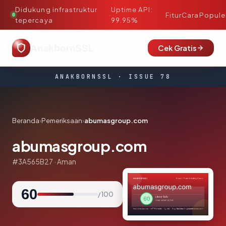
Didukung infrastruktur
Uptime API:
·
Fitur
Cara
Popule
tepercaya
99.95%
AnakbornSSL
Cek Gratis
ANAKBORNSSL · ISSUE 78
Beranda
›
Pemeriksaan
›
abumasgroup.com
abumasgroup.com
#3A565B27 · Aman
60
/ 100