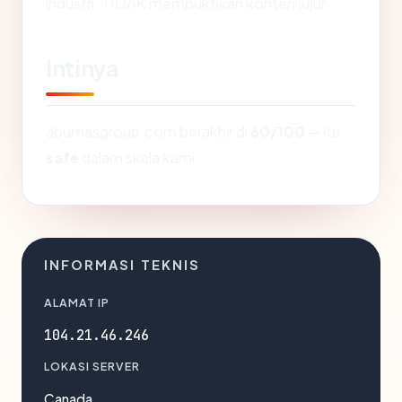
industri. TIDAK membuktikan konten jujur.
Intinya
abumasgroup.com berakhir di
60/100
— itu
safe
dalam skala kami.
INFORMASI TEKNIS
ALAMAT IP
104.21.46.246
LOKASI SERVER
Canada