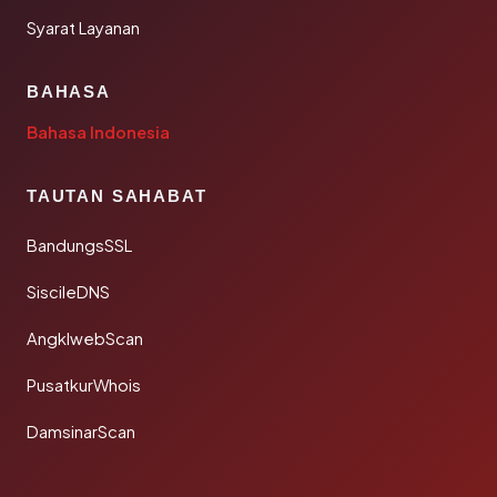
Syarat Layanan
BAHASA
Bahasa Indonesia
TAUTAN SAHABAT
BandungsSSL
SiscileDNS
AngklwebScan
PusatkurWhois
DamsinarScan