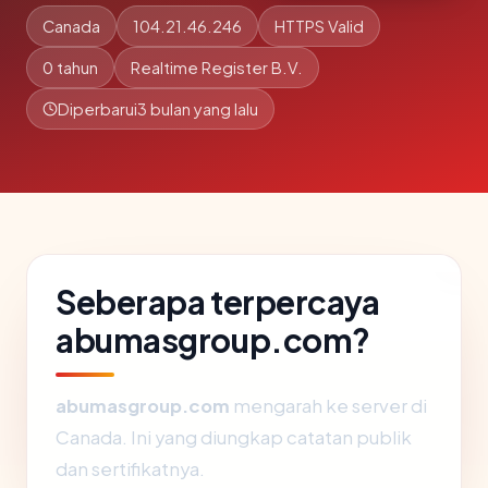
Canada
104.21.46.246
HTTPS Valid
0 tahun
Realtime Register B.V.
Diperbarui
3 bulan yang lalu
Seberapa terpercaya
abumasgroup.com?
abumasgroup.com
mengarah ke server di
Canada. Ini yang diungkap catatan publik
dan sertifikatnya.