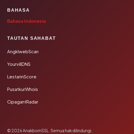
BAHASA
Bahasa Indonesia
TAUTAN SAHABAT
AngklwebScan
YourvillDNS
LestarinScore
PusatkurWhois
CipagantRadar
© 2026 AnakbornSSL. Semua hak dilindungi.