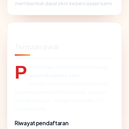
membentuk dasar skor kepercayaan kami.
Temuan awal
P
emeriksaan otomatis kami terhadap
accordlogistics.com
mengembalikan respons DNS bersih
yang mengarah ke United States, disajikan
oleh Weebly, Inc., dengan handshake TLS
merespons No.
Riwayat pendaftaran