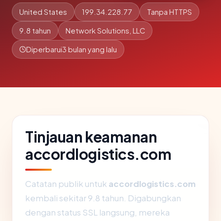
United States
199.34.228.77
Tanpa HTTPS
9.8 tahun
Network Solutions, LLC
Diperbarui
3 bulan yang lalu
Tinjauan keamanan
accordlogistics.com
Catatan publik untuk
accordlogistics.com
kembali sekitar 9.8 tahun. Digabungkan
dengan status SSL langsung, mereka