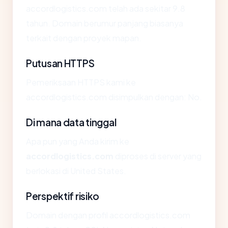
accordlogistics.com telah ada sekitar 9.8
tahun. Domain berumur panjang biasanya
terkait dengan proyek mapan.
Putusan HTTPS
Pemeriksaan HTTPS kami ke
accordlogistics.com disimpulkan dengan: No.
Di mana data tinggal
Apa pun yang Anda kirim ke
accordlogistics.com
diproses di server yang
berlokasi di United States.
Perspektif risiko
Domain dengan profil accordlogistics.com