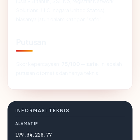
(usia 9.8 tahun, SSL No, registrar Network
Solutions, LLC, negara United States)
biasanya jatuh dalam kategori "safe".
Putusan
Skor kepercayaan:
75/100
—
safe
. Ini adalah
putusan otomatis dan hanya teknis.
INFORMASI TEKNIS
ALAMAT IP
199.34.228.77