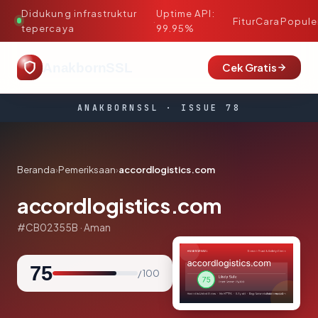
Didukung infrastruktur
Uptime API:
·
Fitur
Cara
Popule
tepercaya
99.95%
AnakbornSSL
Cek Gratis
ANAKBORNSSL · ISSUE 78
Beranda
›
Pemeriksaan
›
accordlogistics.com
accordlogistics.com
#CB02355B · Aman
75
/ 100