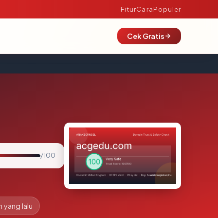
Fitur
Cara
Populer
Cek Gratis
/ 100
n yang lalu