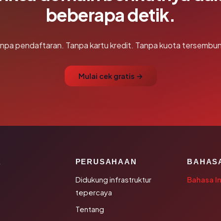
beberapa detik.
npa pendaftaran. Tanpa kartu kredit. Tanpa kuota tersembun
Mulai cek gratis →
K
PERUSAHAAN
BAHAS
Didukung infrastruktur
Bahasa I
tepercaya
Tentang