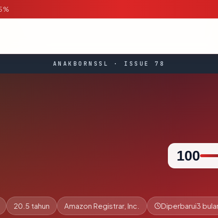
95%
ANAKBORNSSL · ISSUE 78
100
20.5 tahun
Amazon Registrar, Inc.
Diperbarui
3 bula