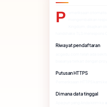
P
emeriksaan otomatis
mengembalikan respo
Kingdom, disajikan o
handshake TLS merespons 
Riwayat pendaftaran
acgedu.com telah ada sekit
biasanya terkait dengan pr
Putusan HTTPS
Pemeriksaan HTTPS kami ke
Di mana data tinggal
Apa pun yang Anda kirim ke