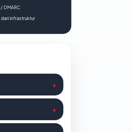
F / DMARC
 dari infrastruktur