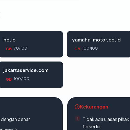
t
ho.io
yamaha-motor.co.id
70/100
100/100
GB
GB
jakartaservice.com
100/100
GB
Kekurangan
i dengan benar
Tidak ada ulasan piha
tersedia
u email)