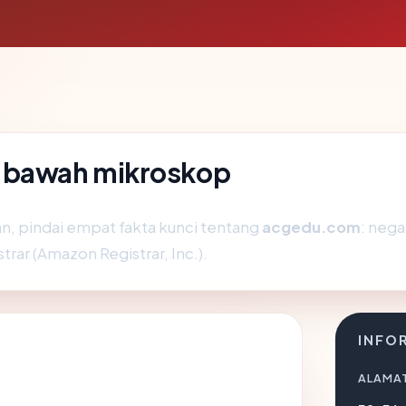
 bawah mikroskop
 pindai empat fakta kunci tentang
acgedu.com
: nega
strar (Amazon Registrar, Inc.).
INFO
ALAMAT