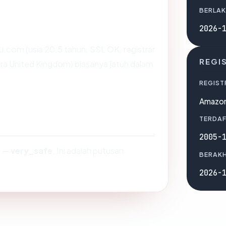
BERLAK
2026-
.com (usia 20.5 tahun, SSL OK, registrar
REGI
ara United Kingdom) biasanya jatuh dalam
REGIST
Amazon 
TERDAF
2005-
0
—
very_safe
. Ini adalah putusan
BERAKH
2026-