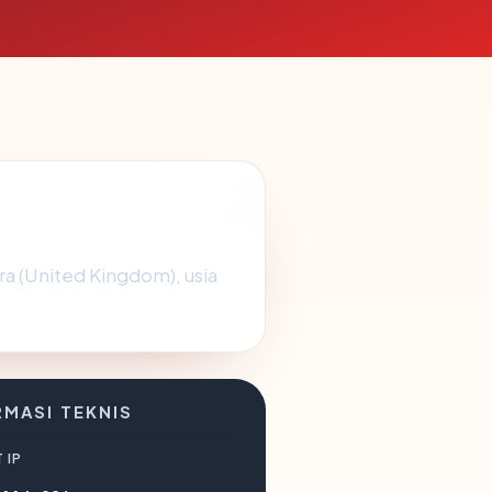
ra (United Kingdom), usia
RMASI TEKNIS
 IP