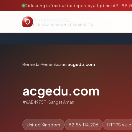
Didukung infrastruktur tepercaya
·
Uptime API: 99.
AnakbornSSL
PERIKSA APAKAH SEBUAH SITUS AMAN, TEPERCAYA, DAN TERVERIFIKASI DALAM HITUNGAN DETIK.
Beranda
›
Pemeriksaan
›
acgedu.com
acgedu.com
#6AB4975F · Sangat Aman
United Kingdom
52.56.114.206
HTTPS Valid