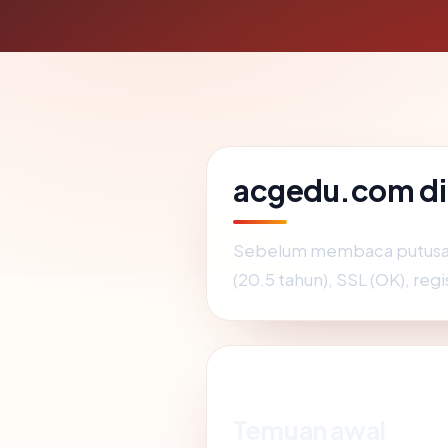
acgedu.com di
Sebelum membaca putusan,
(20.5 tahun), SSL (OK), regi
Temuan awal