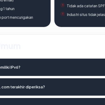
Tidak ada catatan SP
g 1 tahun
Industri situs tidak jelas
n port mencurigakan
 Umum
liki IPv6?
.com terakhir diperiksa?