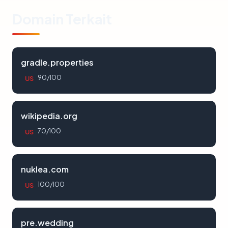
Domain Terkait
gradle.properties
90/100
US
wikipedia.org
70/100
US
nuklea.com
100/100
US
pre.wedding