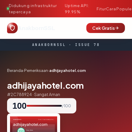
Didukung infrastruktur
Uptime API:
·
Fitur
Cara
Popule
tepercaya
99.95%
AnakbornSSL
Cek Gratis
ANAKBORNSSL · ISSUE 78
Beranda
›
Pemeriksaan
›
adhijayahotel.com
adhijayahotel.com
#2C788924 · Sangat Aman
100
/ 100