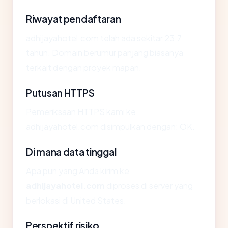
Riwayat pendaftaran
adhijayahotel.com telah ada sekitar 23.7
tahun. Domain berumur panjang biasanya
terkait dengan proyek mapan.
Putusan HTTPS
Pemeriksaan HTTPS kami ke
adhijayahotel.com disimpulkan dengan: OK.
Di mana data tinggal
Apa pun yang Anda kirim ke
adhijayahotel.com
diproses di server yang
berlokasi di United States.
Perspektif risiko