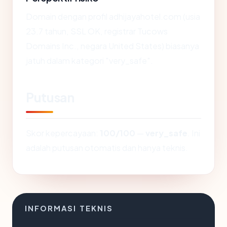
Domain dengan profil adhijayahotel.com (usia
23.7 tahun, SSL OK, registrar Tucows
Domains Inc., negara United States) biasanya
jatuh dalam kategori "very_safe".
Putusan
Skor kepercayaan:
100/100
—
very_safe
. Ini
adalah putusan otomatis dan hanya teknis.
INFORMASI TEKNIS