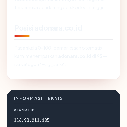
terkemuka cenderung berskor lebih tinggi.
Posisi adonara.co.id
Pada skala 0-100, pemeriksaan otomatis
kami menempatkan
adonara.co.id
di
95
—
itu kategori "very_safe".
INFORMASI TEKNIS
ALAMAT IP
116.90.211.185