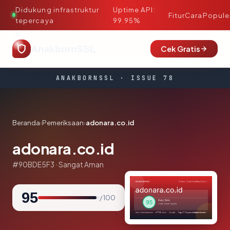
Didukung infrastruktur
Uptime API:
·
Fitur
Cara
Popule
tepercaya
99.95%
AnakbornSSL
Cek Gratis
ANAKBORNSSL · ISSUE 78
Beranda
›
Pemeriksaan
›
adonara.co.id
adonara.co.id
#90BDE5F3 · Sangat Aman
95
/ 100