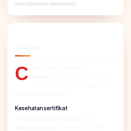
menggunakan data publik.
Sekilas
C
ara tercepat membaca
adonara.co.id
: negara Indonesia,
usia 22 tahun, SSL OK, registrar PT
Registrasi Nama Domain.
Kesehatan sertifikat
Sertifikat yang saat ini disajikan oleh
adonara.co.id
dipecahkan sebagai: OK.