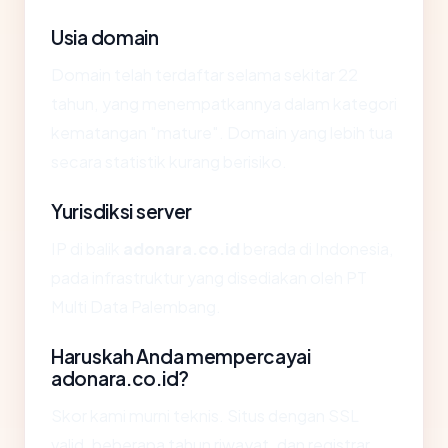
Usia domain
Domain telah terdaftar selama sekitar 22
tahun, yang menempatkannya dalam kategori
kematangan "mature". Domain yang lebih tua
secara statistik kurang berisiko.
Yurisdiksi server
IP di balik
adonara.co.id
berada di Indonesia,
pada infrastruktur yang disediakan oleh PT
Multi Data Palembang.
Haruskah Anda mempercayai
adonara.co.id?
Skor kami murni teknis. Situs dengan SSL
valid, beberapa tahun riwayat, dan registrar