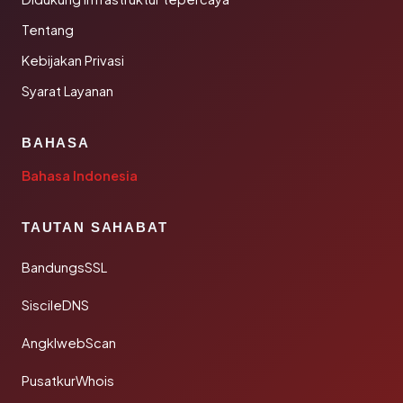
Tentang
Kebijakan Privasi
Syarat Layanan
BAHASA
Bahasa Indonesia
TAUTAN SAHABAT
BandungsSSL
SiscileDNS
AngklwebScan
PusatkurWhois