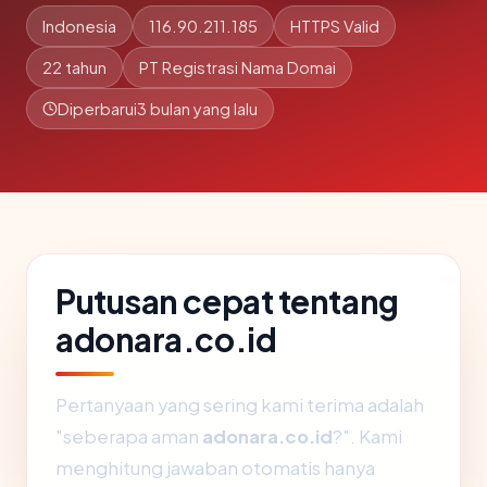
Indonesia
116.90.211.185
HTTPS Valid
22 tahun
PT Registrasi Nama Domai
Diperbarui
3 bulan yang lalu
Putusan cepat tentang
adonara.co.id
Pertanyaan yang sering kami terima adalah
"seberapa aman
adonara.co.id
?". Kami
menghitung jawaban otomatis hanya