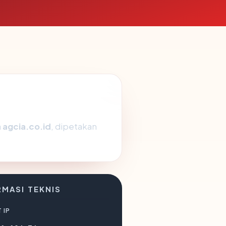
a
agcia.co.id
, dipetakan
RMASI TEKNIS
 IP