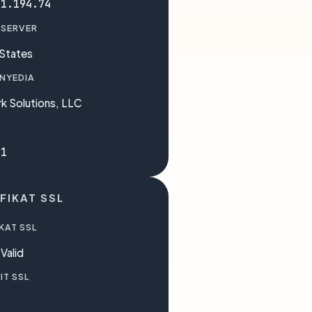
41.194.74
 SERVER
 States
ENYEDIA
k Solutions, LLC
71
FIKAT SSL
KAT SSL
Valid
IT SSL