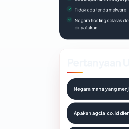
Tidak ada tanda malware
Negara hosting selaras d
dinyatakan
Pertanyaan
Negara mana yang menj
Apakah agcia.co.id dien