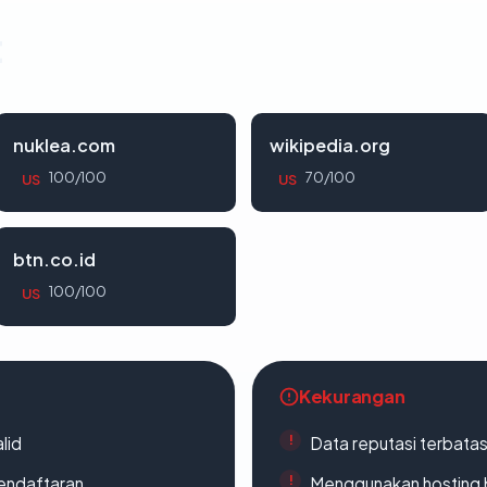
t
nuklea.com
wikipedia.org
100/100
70/100
US
US
btn.co.id
100/100
US
Kekurangan
lid
Data reputasi terbata
endaftaran
Menggunakan hosting 