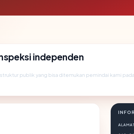
inspeksi independen
rastruktur publik yang bisa ditemukan pemindai kami pad
INFO
ALAMAT