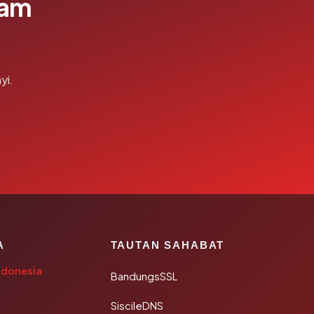
lam
yi.
A
TAUTAN SAHABAT
ndonesia
BandungsSSL
SiscileDNS