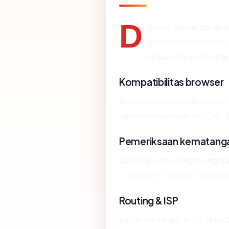
D
omain
agcia.co.id
d
States via Network S
sinyal-sinyal yang pal
Kompatibilitas browser
Browser umum akan menerima 
kami mengembalikan "OK". Nil
Pemeriksaan kematang
Dari segi kematangan,
agcia
— sekitar 21.2 tahun terdafta
Routing & ISP
Lalu lintas ke agcia.co.id saa