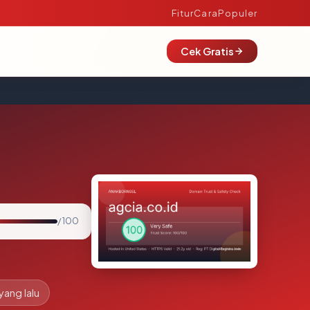
Fitur
Cara
Populer
Cek Gratis
/ 100
yang lalu