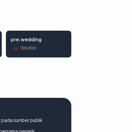
pre.wedding
100/100
US
s pada sumber publik
bersama generik