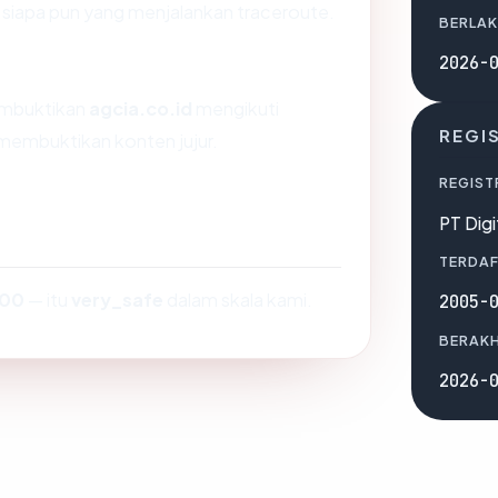
h siapa pun yang menjalankan traceroute.
BERLAK
2026-
membuktikan
agcia.co.id
mengikuti
REGI
 membuktikan konten jujur.
REGIST
PT Digi
TERDAF
100
— itu
very_safe
dalam skala kami.
2005-
BERAKH
2026-