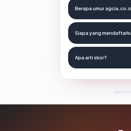
Berapa umur agcia.co.i
Siapa yang mendaftarka
Apa arti skor?
Laporan in