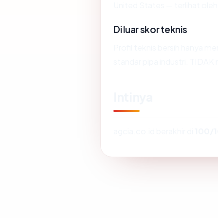
United States — terlihat ole
Di luar skor teknis
Profil teknis bersih hanya 
standar pipa industri. TIDAK
Intinya
agcia.co.id berakhir di
100/