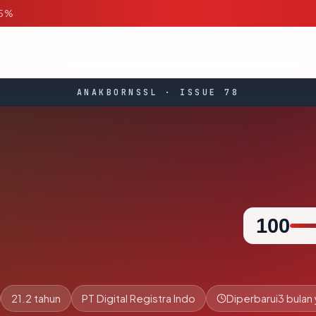
95%
ANAKBORNSSL · ISSUE 78
100
21.2 tahun
PT Digital Registra Indo
Diperbarui
3 bulan 