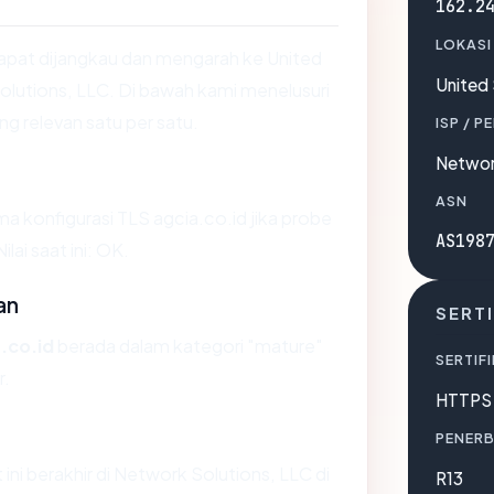
162.2
LOKASI
apat dijangkau dan mengarah ke United
United
olutions, LLC. Di bawah kami menelusuri
ing relevan satu per satu.
ISP / P
Networ
ASN
konfigurasi TLS agcia.co.id jika probe
AS198
ai saat ini: OK.
an
SERTI
.co.id
berada dalam kategori "mature"
SERTIFI
r.
HTTPS 
PENERB
t ini berakhir di Network Solutions, LLC di
R13