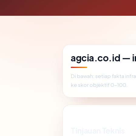
agcia.co.id — 
Di bawah: setiap fakta inf
ke skor objektif 0-100.
Tinjauan Teknis