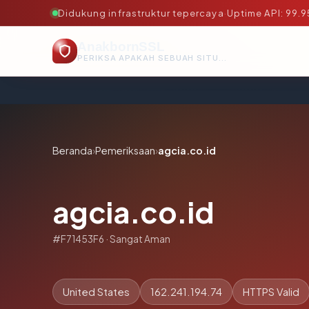
Didukung infrastruktur tepercaya
·
Uptime API: 99.
AnakbornSSL
PERIKSA APAKAH SEBUAH SITUS AMAN, TEPERCAYA, DAN TERVERIFIKASI DALAM HITUNGAN DETIK.
Beranda
›
Pemeriksaan
›
agcia.co.id
agcia.co.id
#F71453F6 · Sangat Aman
United States
162.241.194.74
HTTPS Valid