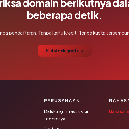
riksa domain berikutnya da
beberapa detik.
npa pendaftaran. Tanpa kartu kredit. Tanpa kuota tersembun
Mulai cek gratis →
K
PERUSAHAAN
BAHAS
Didukung infrastruktur
Bahasa I
tepercaya
Tentang