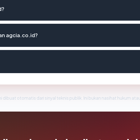
d?
n agcia.co.id?
i dibuat otomatis dari sinyal teknis publik. Ini bukan nasihat hukum atau