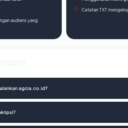
Catatan TXT mengeksp
engan audiens yang
 Umum
alankan agcia.co.id?
kripsi?