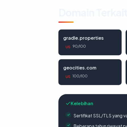
Domain Terkai
gradle.properties
90/100
US
geocities.com
100/100
US
Kelebihan
Sertifikat SSL/TLS yang va
Beberapa tahun riwayat p