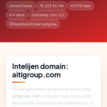
United States
76.223.54.146
HTTPS Valid
4.4 tahun
GoDaddy.com, LLC
Diperbarui
3 bulan yang lalu
Intelijen domain:
aitigroup.com
Pandangan pihak ketiga yang netral pada
aitigroup.com
dibangun sepenuhnya dari
data publik: siapa yang menjalankannya, di