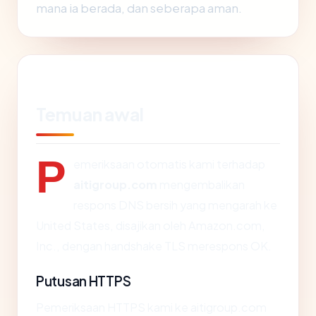
mana ia berada, dan seberapa aman.
Temuan awal
P
emeriksaan otomatis kami terhadap
aitigroup.com
mengembalikan
respons DNS bersih yang mengarah ke
United States, disajikan oleh Amazon.com,
Inc., dengan handshake TLS merespons OK.
Putusan HTTPS
Pemeriksaan HTTPS kami ke aitigroup.com