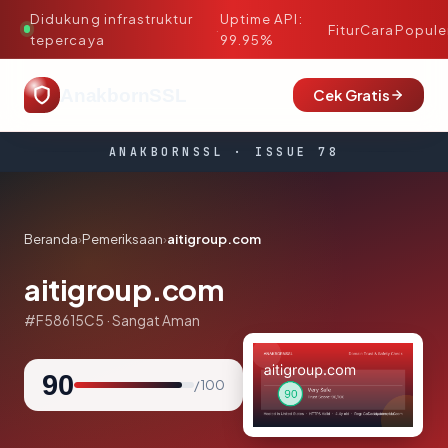
Didukung infrastruktur
Uptime API:
·
Fitur
Cara
Popule
tepercaya
99.95%
AnakbornSSL
Cek Gratis
ANAKBORNSSL · ISSUE 78
Beranda
›
Pemeriksaan
›
aitigroup.com
aitigroup.com
#F58615C5 · Sangat Aman
90
/ 100