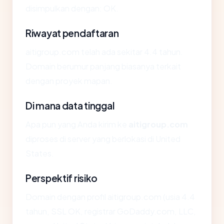
disimpulkan dengan: OK.
Riwayat pendaftaran
aitigroup.com telah ada sekitar 4.4 tahun.
Domain berumur panjang biasanya terkait
dengan proyek mapan.
Di mana data tinggal
Apa pun yang Anda kirim ke
aitigroup.com
diproses di server yang berlokasi di United
States.
Perspektif risiko
Domain dengan profil aitigroup.com (usia 4.4
tahun, SSL OK, registrar GoDaddy.com, LLC,