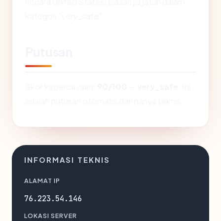
negara United States) biasanya jatuh dalam
kategori "very_safe".
Putusan
Skor kepercayaan:
90/100
—
very_safe
. Ini
adalah putusan otomatis dan hanya teknis.
INFORMASI TEKNIS
ALAMAT IP
76.223.54.146
LOKASI SERVER