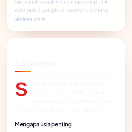
laporan di bawah mencakup setiap titik
data publik yang bisa kami tarik tentang
aldiron.com
.
Fakta cepat
S
ebelum mendalam:
aldiron.com
terdaftar melalui DNC Holdings, Inc.
dan saat ini dihosting di United States.
SSL pada host apex mengembalikan: OK.
Mengapa usia penting