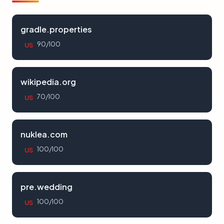
gradle.properties
90/100
US
wikipedia.org
70/100
US
nuklea.com
100/100
US
pre.wedding
100/100
US