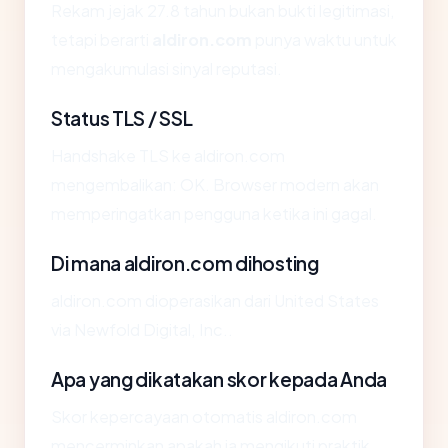
Rekam jejak 27.8 tahun bukan bukti legitimasi,
tetapi berarti
aldiron.com
punya waktu untuk
mengakumulasi sinyal reputasi.
Status TLS / SSL
Handshake TLS ke aldiron.com
mengembalikan: OK. Browser modern akan
memperingatkan pengguna ketika ini gagal.
Di mana aldiron.com dihosting
aldiron.com dioperasikan dari United States
via Newfold Digital, Inc..
Apa yang dikatakan skor kepada Anda
Skor kepercayaan otomatis aldiron.com
mencerminkan apakah ia mengikuti praktik