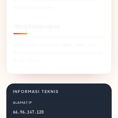
infrastruktur standar.
Ringkasan skor
aldiron.com → 100/100 (
very_safe
). Nilai
dihitung ulang setiap penyegaran dari catatan
publik terbaru.
INFORMASI TEKNIS
ALAMAT IP
66.96.147.120