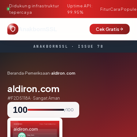
Didukung infrastruktur
Uptime API:
·
Fitur
Cara
Popule
tepercaya
99.95%
AnakbornSSL
Cek Gratis
ANAKBORNSSL · ISSUE 78
Beranda
›
Pemeriksaan
›
aldiron.com
aldiron.com
#F2D5118A · Sangat Aman
100
/ 100