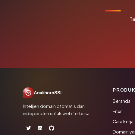
Ta
PRODU
AnakbornSSL
Beranda
Intelijen domain otomatis dan
Fitur
independen untuk web terbuka.
Cara kerja
Domain ya