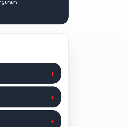
rang umum