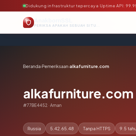
Didukung infrastruktur tepercaya
·
Uptime API: 99.
AnakbornSSL
PERIKSA APAKAH SEBUAH SITUS AMAN, TEPERCAYA, DAN TERVERIFIKASI DALAM HITUNGAN DETIK.
Beranda
›
Pemeriksaan
›
alkafurniture.com
alkafurniture.com
#77BE4452 · Aman
Russia
5.42.65.48
Tanpa HTTPS
9.5 tah