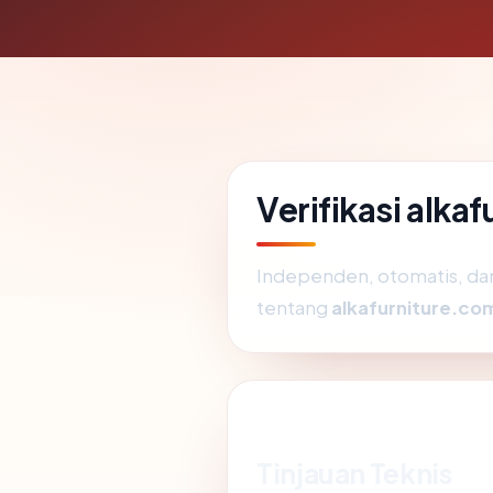
Verifikasi alka
Independen, otomatis, dan 
tentang
alkafurniture.co
Tinjauan Teknis