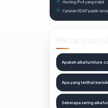
Hosting IPv4 yang stabil
Catatan RDAP publik ters
Pertanyaan
Apakah alkafurniture.co
Apa yang terlihat beris
Seberapa sering alkafur