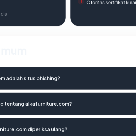
Otoritas sertifikat ku
edia
 Umum
m adalah situs phishing?
iko tentang alkafurniture.com?
niture.com diperiksa ulang?