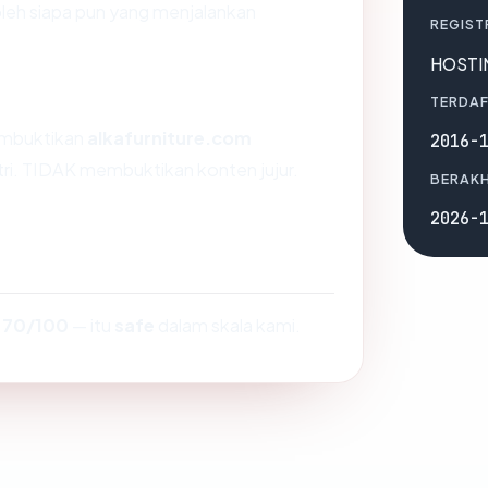
 oleh siapa pun yang menjalankan
REGIST
HOSTIN
TERDAF
membuktikan
alkafurniture.com
2016-
tri. TIDAK membuktikan konten jujur.
BERAKH
2026-
i
70/100
— itu
safe
dalam skala kami.