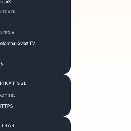
65.48
 SERVER
ENYEDIA
olomna-Sviaz TV
93
FIKAT SSL
KAT SSL
HTTPS
STRAR