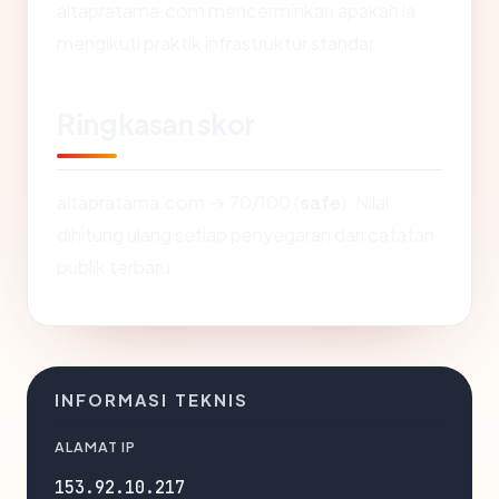
altapratama.com mencerminkan apakah ia
mengikuti praktik infrastruktur standar.
Ringkasan skor
altapratama.com → 70/100 (
safe
). Nilai
dihitung ulang setiap penyegaran dari catatan
publik terbaru.
INFORMASI TEKNIS
ALAMAT IP
153.92.10.217