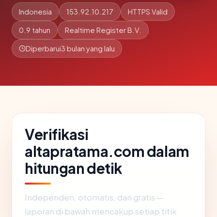
Indonesia
153.92.10.217
HTTPS Valid
0.9 tahun
Realtime Register B.V.
Diperbarui
3 bulan yang lalu
Verifikasi
altapratama.com dalam
hitungan detik
Independen, otomatis, dan gratis —
laporan di bawah mencakup setiap titik