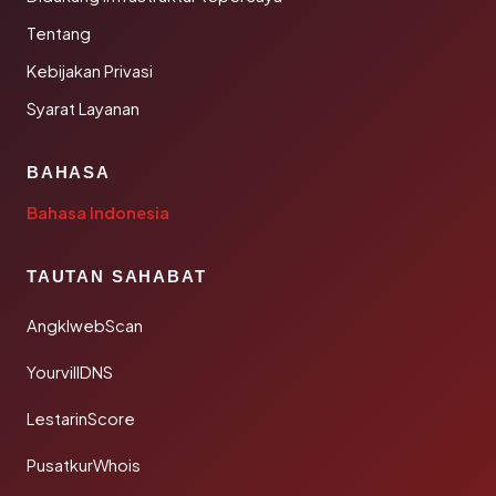
Tentang
Kebijakan Privasi
Syarat Layanan
BAHASA
Bahasa Indonesia
TAUTAN SAHABAT
AngklwebScan
YourvillDNS
LestarinScore
PusatkurWhois