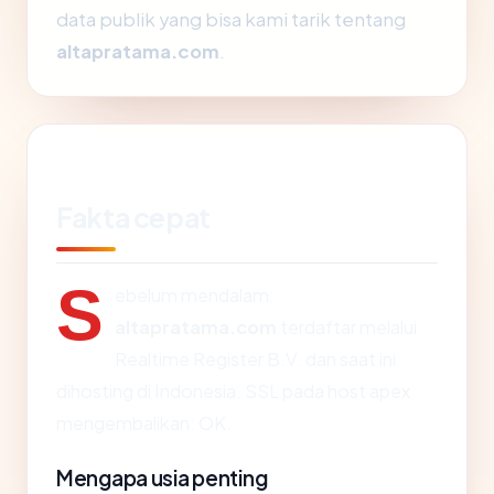
data publik yang bisa kami tarik tentang
altapratama.com
.
Fakta cepat
S
ebelum mendalam:
altapratama.com
terdaftar melalui
Realtime Register B.V. dan saat ini
dihosting di Indonesia. SSL pada host apex
mengembalikan: OK.
Mengapa usia penting