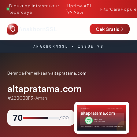
Didukung infrastruktur
Uptime API:
·
Fitur
Cara
Popule
tepercaya
99.95%
AnakbornSSL
Cek Gratis
ANAKBORNSSL · ISSUE 78
Beranda
›
Pemeriksaan
›
altapratama.com
altapratama.com
#22BCBBF3 · Aman
70
/ 100