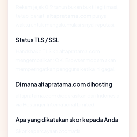
Rekam jejak 0.9 tahun bukan bukti legitimasi,
tetapi berarti
altapratama.com
punya
waktu untuk mengakumulasi sinyal reputasi.
Status TLS / SSL
Handshake TLS ke altapratama.com
mengembalikan: OK. Browser modern akan
memperingatkan pengguna ketika ini gagal.
Di mana altapratama.com dihosting
altapratama.com dioperasikan dari Indonesia
via Hostinger International Limited.
Apa yang dikatakan skor kepada Anda
Skor kepercayaan otomatis