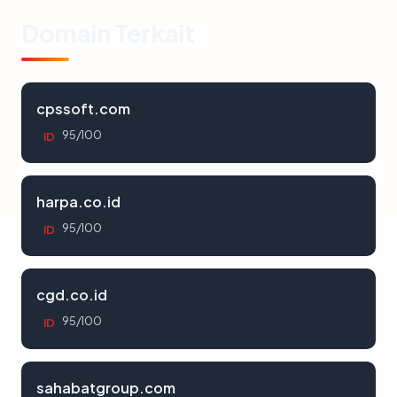
Domain Terkait
cpssoft.com
95/100
ID
harpa.co.id
95/100
ID
cgd.co.id
95/100
ID
sahabatgroup.com