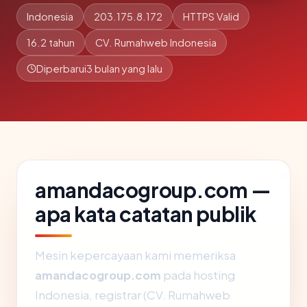
Indonesia
203.175.8.172
HTTPS Valid
16.2 tahun
CV. Rumahweb Indonesia
Diperbarui
3 bulan yang lalu
amandacogroup.com —
apa kata catatan publik
Mesin kepercayaan kami memeriksa
amandacogroup.com
pada hosting
Indonesia, registrar (CV. Rumahweb