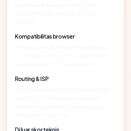
amandacogroup.com
berada dalam
kategori "mature" — sekitar 16.2 tahun
terdaftar.
Kompatibilitas browser
Browser umum akan menerima konfigurasi
TLS amandacogroup.com jika probe kami
mengembalikan "OK". Nilai saat ini: OK.
Routing & ISP
Lalu lintas ke amandacogroup.com saat ini
berakhir di CV. Rumahweb Indonesia di
Indonesia — terlihat oleh siapa pun yang
menjalankan traceroute.
Di luar skor teknis