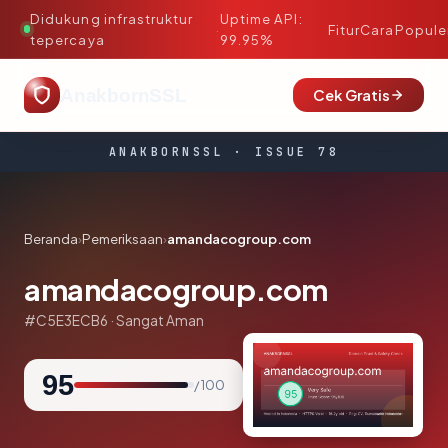
Didukung infrastruktur
Uptime API:
·
Fitur
Cara
Popule
tepercaya
99.95%
AnakbornSSL
Cek Gratis
ANAKBORNSSL · ISSUE 78
Beranda
›
Pemeriksaan
›
amandacogroup.com
amandacogroup.com
#C5E3ECB6 · Sangat Aman
95
/ 100