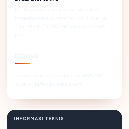
Profil teknis bersih hanya membuktikan
amandacogroup.com
mengikuti standar
pipa industri. TIDAK membuktikan konten
jujur.
Intinya
amandacogroup.com berakhir di
95/100
—
itu
very_safe
dalam skala kami.
INFORMASI TEKNIS