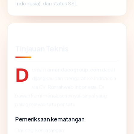
Indonesia), dan status SSL.
Tinjauan Teknis
D
omain
amandacogroup.com
dapat
dijangkau dan mengarah ke Indonesia
via CV. Rumahweb Indonesia. Di
bawah kami menelusuri sinyal-sinyal yang
paling relevan satu per satu.
Pemeriksaan kematangan
Dari segi kematangan,