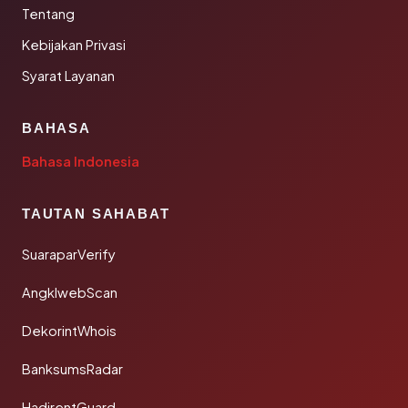
Tentang
Kebijakan Privasi
Syarat Layanan
BAHASA
Bahasa Indonesia
TAUTAN SAHABAT
SuaraparVerify
AngklwebScan
DekorintWhois
BanksumsRadar
HadirentGuard