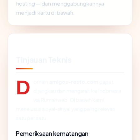
hosting — dan menggabungkannya
menjadi kartu di bawah.
Tinjauan Teknis
D
omain
amigos-resto.com
dapat
dijangkau dan mengarah ke Indonesia
via Rumahweb. Di bawah kami
menelusuri sinyal-sinyal yang paling relevan
satu per satu.
Pemeriksaan kematangan