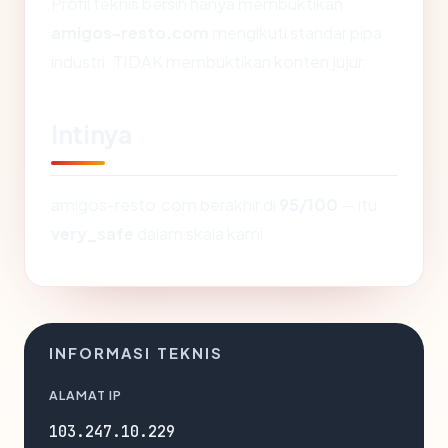
Profil teknis bersih hanya membuktikan
amigos-resto.com
mengikuti standar pipa
industri. TIDAK membuktikan konten jujur.
Intinya
amigos-resto.com berakhir di
95/100
— itu
very_safe
dalam skala kami.
INFORMASI TEKNIS
ALAMAT IP
103.247.10.229