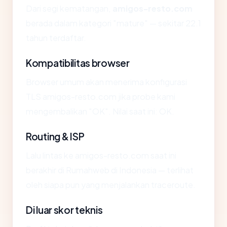
Dari segi kematangan,
amigos-resto.com
berada dalam kategori "mature" — sekitar 22.1
tahun terdaftar.
Kompatibilitas browser
Browser umum akan menerima konfigurasi
TLS amigos-resto.com jika probe kami
mengembalikan "OK". Nilai saat ini: OK.
Routing & ISP
Lalu lintas ke amigos-resto.com saat ini
berakhir di Rumahweb di Indonesia — terlihat
oleh siapa pun yang menjalankan traceroute.
Di luar skor teknis