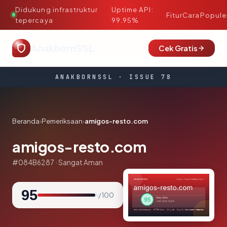
Didukung infrastruktur
Uptime API:
·
Fitur
Cara
Popule
tepercaya
99.95%
AnakbornSSL
Cek Gratis
ANAKBORNSSL · ISSUE 78
Beranda
›
Pemeriksaan
›
amigos-resto.com
amigos-resto.com
#084B6287 · Sangat Aman
95
/ 100