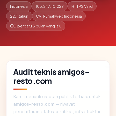
Indonesia
103.247.10.229
HTTPS Valid
22.1 tahun
CV. Rumahweb Indonesia
Diperbarui
3 bulan yang lalu
Audit teknis amigos-
resto.com
Kami menarik catatan publik terbaru untuk
amigos-resto.com
— riwayat
pendaftaran, status sertifikat, infrastruktur