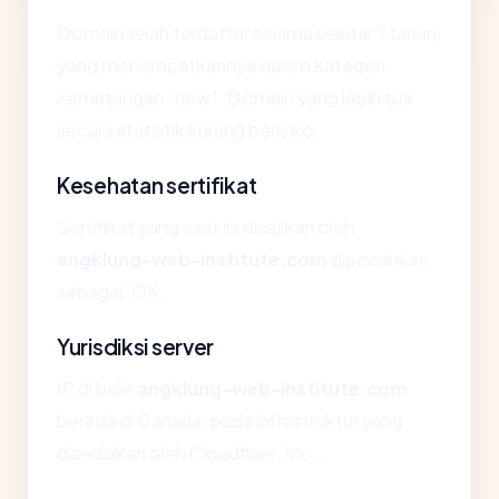
Domain telah terdaftar selama sekitar ? tahun,
yang menempatkannya dalam kategori
kematangan "new". Domain yang lebih tua
secara statistik kurang berisiko.
Kesehatan sertifikat
Sertifikat yang saat ini disajikan oleh
angklung-web-institute.com
dipecahkan
sebagai: OK.
Yurisdiksi server
IP di balik
angklung-web-institute.com
berada di Canada, pada infrastruktur yang
disediakan oleh Cloudflare, Inc..