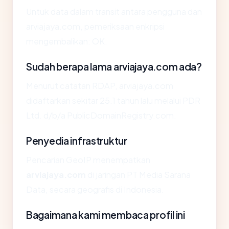
Untuk data dalam transit antara pengguna dan
arviajaya.com, pemeriksaan enkripsi
mengembalikan: OK.
Sudah berapa lama arviajaya.com ada?
Menurut catatan RDAP, arviajaya.com
didaftarkan sekitar 25.1 tahun lalu melalui PDR
Ltd. d/b/a PublicDomainRegistry.com.
Penyedia infrastruktur
Pencarian GeoIP menempatkan
arviajaya.com
di jaringan PT Media Sarana
Data, secara geografis di Indonesia.
Bagaimana kami membaca profil ini