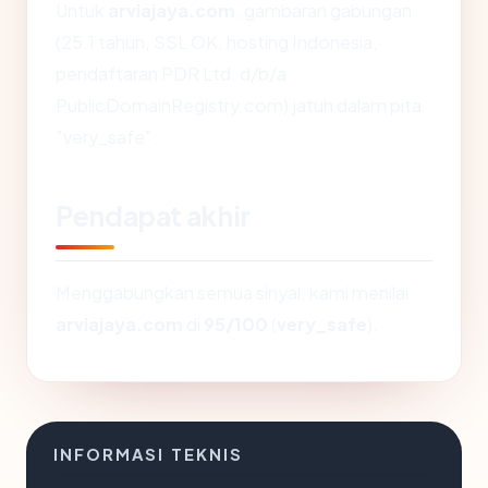
Untuk
arviajaya.com
, gambaran gabungan
(25.1 tahun, SSL OK, hosting Indonesia,
pendaftaran PDR Ltd. d/b/a
PublicDomainRegistry.com) jatuh dalam pita
"very_safe".
Pendapat akhir
Menggabungkan semua sinyal, kami menilai
arviajaya.com
di
95/100
(
very_safe
).
INFORMASI TEKNIS