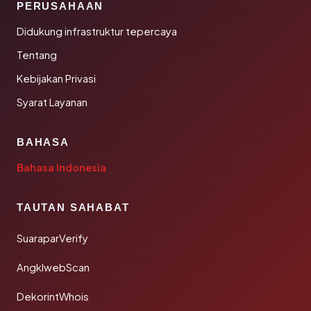
PERUSAHAAN
Didukung infrastruktur tepercaya
Tentang
Kebijakan Privasi
Syarat Layanan
BAHASA
Bahasa Indonesia
TAUTAN SAHABAT
SuaraparVerify
AngklwebScan
DekorintWhois