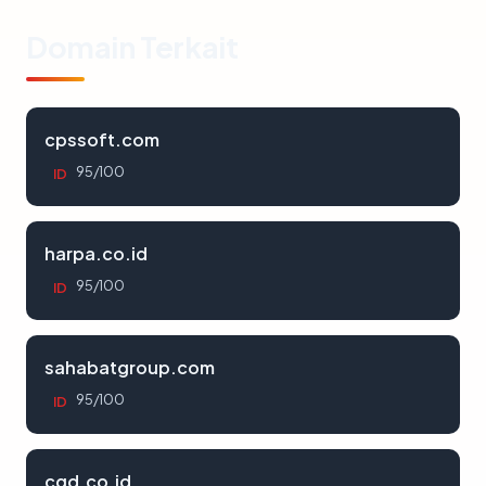
Domain Terkait
cpssoft.com
95/100
ID
harpa.co.id
95/100
ID
sahabatgroup.com
95/100
ID
cgd.co.id