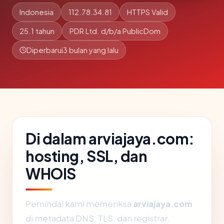
Indonesia
112.78.34.81
HTTPS Valid
25.1 tahun
PDR Ltd. d/b/a PublicDom
Diperbarui
3 bulan yang lalu
Di dalam arviajaya.com:
hosting, SSL, dan
WHOIS
Pemindai kami memeriksa
arviajaya.com
di metadata DNS, TLS, dan registrar.