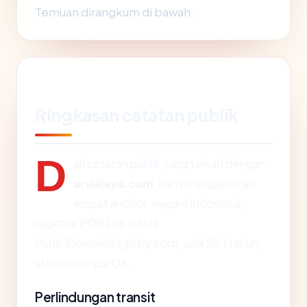
Temuan dirangkum di bawah.
Ringkasan catatan publik
D
ari catatan publik yang terkait dengan
arviajaya.com
, kami mengekstrak
empat anchor: negara Indonesia,
registrar PDR Ltd. d/b/a
PublicDomainRegistry.com, usia 25.1 tahun,
status enkripsi OK.
Perlindungan transit