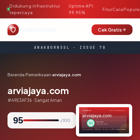
Didukung infrastruktur
Uptime API:
·
Fitur
Cara
Popule
tepercaya
99.95%
AnakbornSSL
Cek Gratis
ANAKBORNSSL · ISSUE 78
Beranda
›
Pemeriksaan
›
arviajaya.com
arviajaya.com
#A9E3AF36 · Sangat Aman
95
/ 100