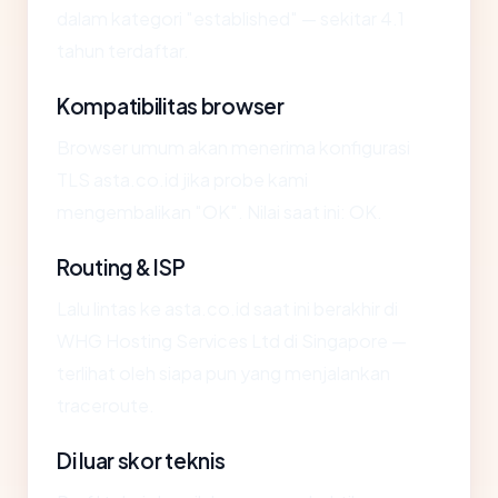
dalam kategori "established" — sekitar 4.1
tahun terdaftar.
Kompatibilitas browser
Browser umum akan menerima konfigurasi
TLS asta.co.id jika probe kami
mengembalikan "OK". Nilai saat ini: OK.
Routing & ISP
Lalu lintas ke asta.co.id saat ini berakhir di
WHG Hosting Services Ltd di Singapore —
terlihat oleh siapa pun yang menjalankan
traceroute.
Di luar skor teknis