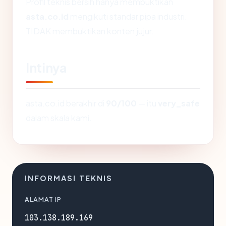
Profil teknis bersih hanya membuktikan
asta.co.id
mengikuti standar pipa industri.
TIDAK membuktikan konten jujur.
Intinya
asta.co.id berakhir di
90/100
— itu
very_safe
dalam skala kami.
INFORMASI TEKNIS
ALAMAT IP
103.138.189.169