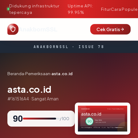
Didukung infrastruktur
Uptime API:
·
Fitur
Cara
Popule
tepercaya
99.95%
AnakbornSSL
Cek Gratis
ANAKBORNSSL · ISSUE 78
Beranda
›
Pemeriksaan
›
asta.co.id
asta.co.id
#161516A4 · Sangat Aman
90
/ 100