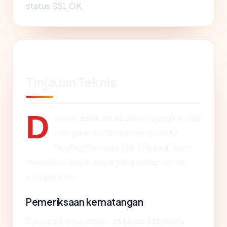
status SSL OK.
Tinjauan Teknis
D
omain
asta.co.id
dapat dijangkau dan
mengarah ke Singapore via WHG
Hosting Services Ltd. Di bawah kami
menelusuri sinyal-sinyal yang paling relevan
satu per satu.
Pemeriksaan kematangan
Dari segi kematangan,
asta.co.id
berada