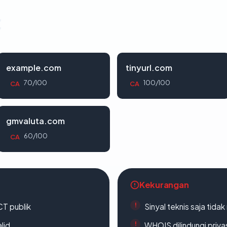
t
example.com
tinyurl.com
70/100
100/100
CA
CA
gmvaluta.com
60/100
CA
Kekurangan
CT publik
Sinyal teknis saja tid
lid
WHOIS dilindungi priva