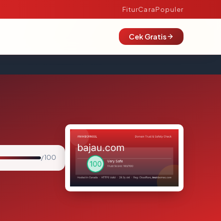
Fitur
Cara
Populer
Cek Gratis
/ 100