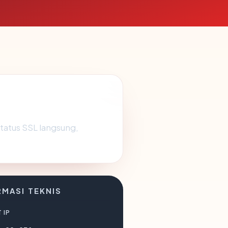
tatus SSL langsung,
RMASI TEKNIS
 IP