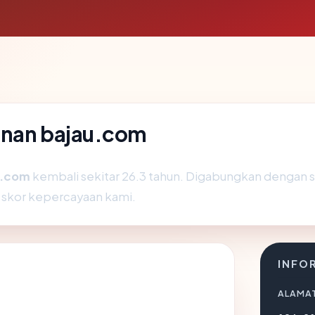
anan bajau.com
u.com
kembali sekitar 26.3 tahun. Digabungkan dengan s
skor kepercayaan kami.
INFO
ALAMAT