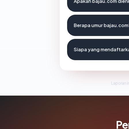
Apakah bajau.com dienk
Berapa umur bajau.com
Siapa yang mendaftark
Laporan in
Pe