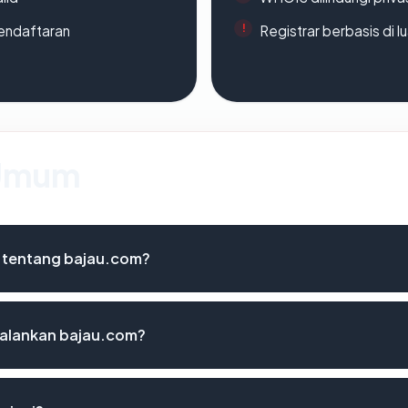
endaftaran
Registrar berbasis di l
 Umum
 tentang bajau.com?
alankan bajau.com?