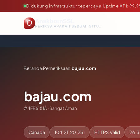
Didukung infrastruktur tepercaya
·
Uptime API: 99.
AnakbornSSL
PERIKSA APAKAH SEBUAH SITUS AMAN, TEPERCAYA, DAN TERVERIFIKASI DALAM HITUNGAN DETIK.
Beranda
›
Pemeriksaan
›
bajau.com
bajau.com
#4EB6181A · Sangat Aman
Canada
104.21.20.251
HTTPS Valid
26.3