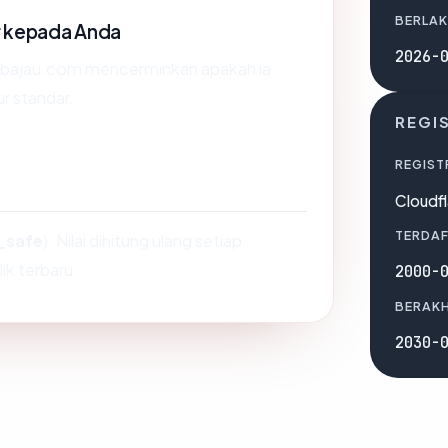
BERLAK
r kepada Anda
2026-
 bajau.com mencerminkan apakah ia
ur standar.
REGI
REGIST
Cloudfl
TERDAF
_safe
). Nilai dihitung ulang setiap
ik terbaru.
2000-
BERAKH
2030-