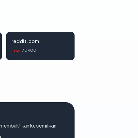
reddit.com
70/100
CA
ak membuktikan kepemilikan
si