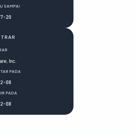
U SAMPAI
07-20
STRAR
RAR
are, Inc.
TAR PADA
02-08
IR PADA
02-08