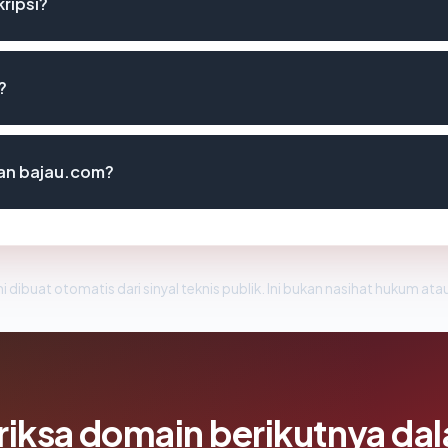
ripsi?
?
an bajau.com?
i dibuat otomatis dari sinyal teknis publik. Ini bukan nasihat hukum atau
riksa domain berikutnya da