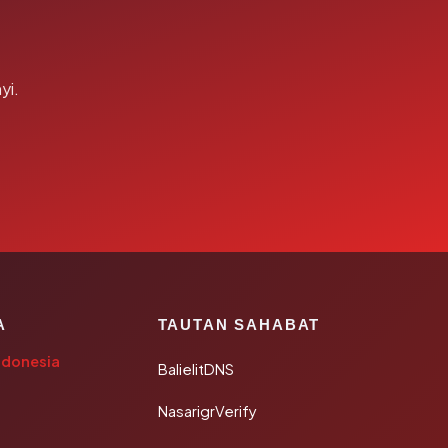
yi.
A
TAUTAN SAHABAT
ndonesia
BalielitDNS
NasarigrVerify