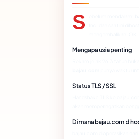
S
ebelum mendalam:
b
Inc. dan saat ini dih
mengembalikan: OK.
Mengapa usia penting
Rekam jejak 26.3 tahun bukan 
bajau.com
punya waktu untu
Status TLS / SSL
Handshake TLS ke bajau.c
akan memperingatkan penggun
Di mana bajau.com diho
bajau.com dioperasikan dari 