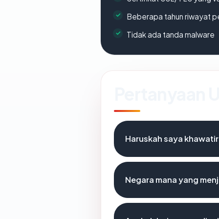
Beberapa tahun riwayat p
Tidak ada tanda malware
Pertanyaan
Haruskah saya khawatir
Negara mana yang menj