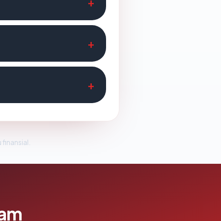
 finansial.
lam