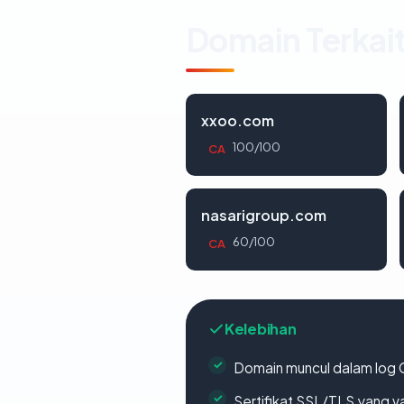
Domain Terkai
xxoo.com
100/100
CA
nasarigroup.com
60/100
CA
Kelebihan
Domain muncul dalam log 
Sertifikat SSL/TLS yang va