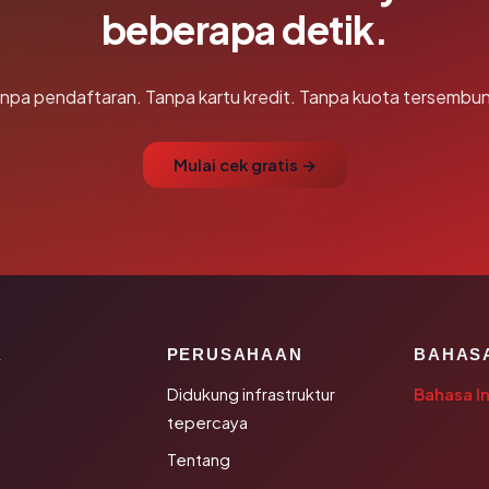
beberapa detik.
npa pendaftaran. Tanpa kartu kredit. Tanpa kuota tersembun
Mulai cek gratis →
K
PERUSAHAAN
BAHAS
Didukung infrastruktur
Bahasa I
tepercaya
Tentang