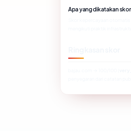
Apa yang dikatakan sko
Skor kepercayaan otomatis
mengikuti praktik infrastrukt
Ringkasan skor
bajau.com → 100/100 (
very
penyegaran dari catatan publ