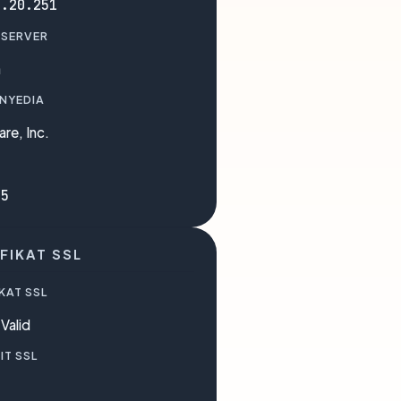
1.20.251
 SERVER
a
ENYEDIA
are, Inc.
35
FIKAT SSL
KAT SSL
Valid
IT SSL