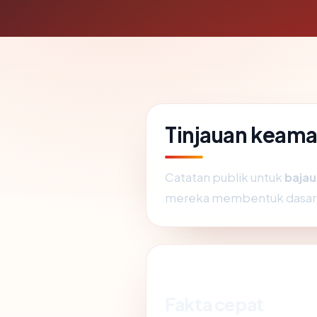
Tinjauan keam
Catatan publik untuk
baja
mereka membentuk dasar 
Fakta cepat