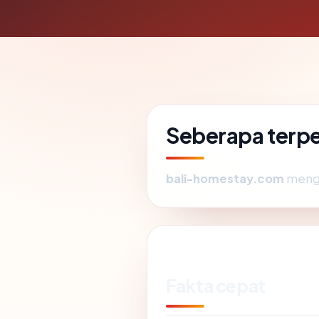
Seberapa terp
bali-homestay.com
mengar
Fakta cepat