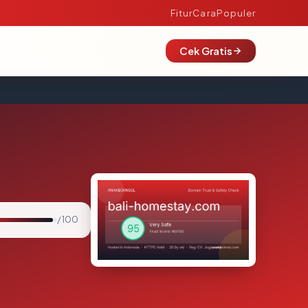
Fitur
Cara
Populer
Cek Gratis
/ 100