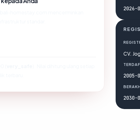
r kepada Anda
2026-
s bali-homestay.com mencerminkan
nfrastruktur standar.
REGI
REGIST
CV. Jo
TERDAF
0 (
very_safe
). Nilai dihitung ulang setiap
ik terbaru.
2005-
BERAKH
2030-