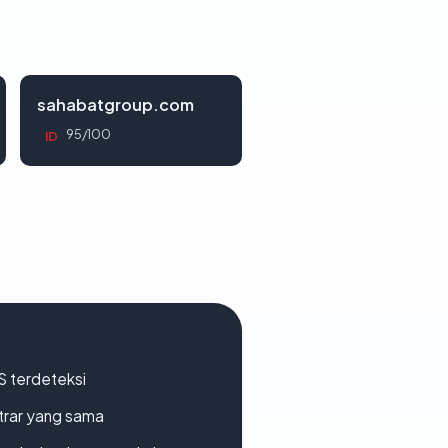
sahabatgroup.com
95/100
ID
S terdeteksi
strar yang sama