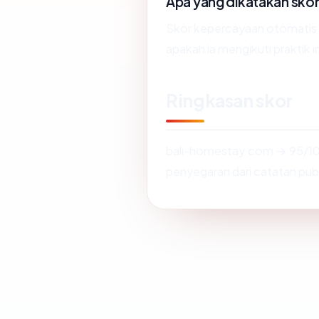
Apa yang dikatakan sko
Skor kepercayaan otomati
apakah ia mengikuti praktik i
Ringkasan skor
bali-homestay.com → 95/10
penyegaran dari catatan publ