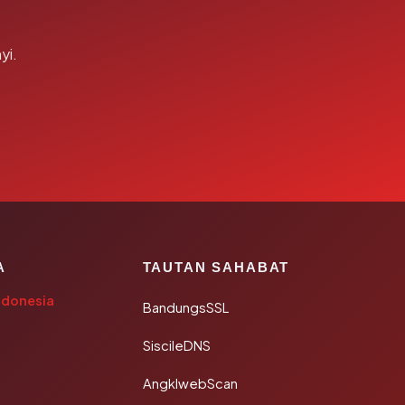
yi.
A
TAUTAN SAHABAT
ndonesia
BandungsSSL
SiscileDNS
AngklwebScan