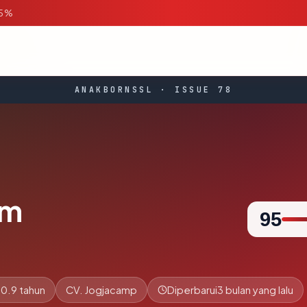
95%
ANAKBORNSSL · ISSUE 78
om
95
0.9 tahun
CV. Jogjacamp
Diperbarui
3 bulan yang lalu