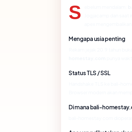
S
ebelum mendalam:
b
Jogjacamp dan saat in
apex mengembalikan
Mengapa usia penting
Rekam jejak 20.9 tahun bukan 
homestay.com
punya waktu
Status TLS / SSL
Handshake TLS ke bali-ho
Browser modern akan memper
Di mana bali-homestay.
bali-homestay.com dioperas