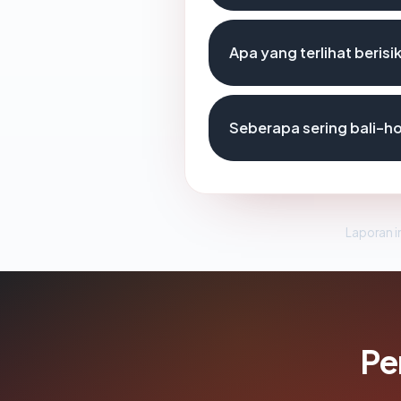
Apa yang terlihat beri
Seberapa sering bali-h
Laporan in
Pe