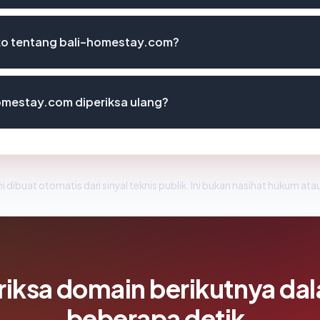
siko tentang bali-homestay.com?
omestay.com diperiksa ulang?
i dibuat otomatis dari sinyal teknis publik. Ini bukan nasihat hukum atau
riksa domain berikutnya da
beberapa detik.