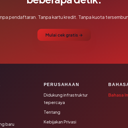
npa pendaftaran. Tanpa kartu kredit. Tanpa kuota tersembun
Mulai cek gratis →
K
PERUSAHAAN
BAHAS
Didukung infrastruktur
Bahasa I
tepercaya
Tentang
Kebijakan Privasi
ng baru