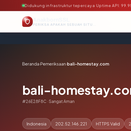
Didukung infrastruktur tepercaya
·
Uptime API: 99.
AnakbornSSL
PERIKSA APAKAH SEBUAH SITUS AMAN, TEPERCAYA, DAN TERVERIFIKASI DALAM HITUNGAN DETIK.
Beranda
›
Pemeriksaan
›
bali-homestay.com
bali-homestay.c
#26E28F8C · Sangat Aman
Indonesia
202.52.146.221
HTTPS Valid
2