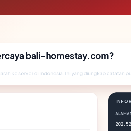
ercaya bali-homestay.com?
ah ke server di Indonesia. Ini yang diungkap catatan pub
INFO
ALAMAT
202.5