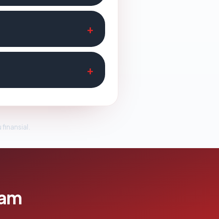
 finansial.
lam