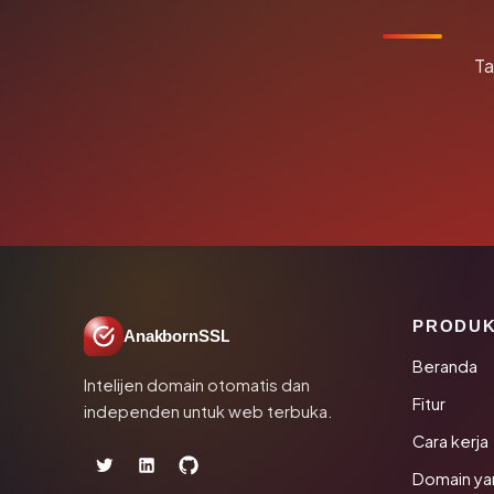
Ta
PRODU
AnakbornSSL
Beranda
Intelijen domain otomatis dan
Fitur
independen untuk web terbuka.
Cara kerja
Domain ya