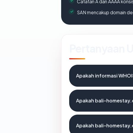
Catatan A dan AAAA konsi
SAN mencakup domain de
Pertanyaan
Apakah informasi WHOI
Apakah bali-homestay.c
Apakah bali-homestay.c