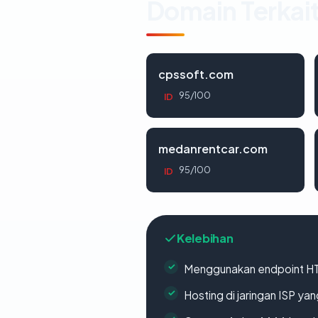
Domain Terkai
cpssoft.com
95/100
ID
medanrentcar.com
95/100
ID
Kelebihan
Menggunakan endpoint H
Hosting di jaringan ISP y