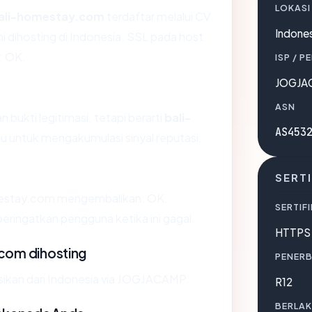
LOKASI
ali-homestay.com
terdaftar melalui CV.
Indones
i dihosting di Indonesia. SSL pada host
: OK.
ISP / P
JOGJA
ASN
bukti legitimasi, tetapi berarti
bali-
AS453
 untuk mengakumulasi sinyal reputasi.
SERTI
mestay.com mengembalikan: OK.
SERTIFI
ingatkan pengguna ketika ini gagal.
HTTPS 
com dihosting
PENERB
ikan dari Indonesia via JOGJACAMP.
R12
BERLAK