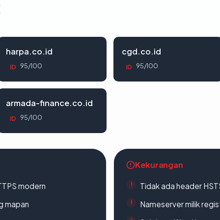
t
harpa.co.id
cgd.co.id
95/100
95/100
ID
ID
armada-finance.co.id
95/100
ID
Kekurangan
TTPS modern
Tidak ada header HST
ang mapan
Nameserver milik regi