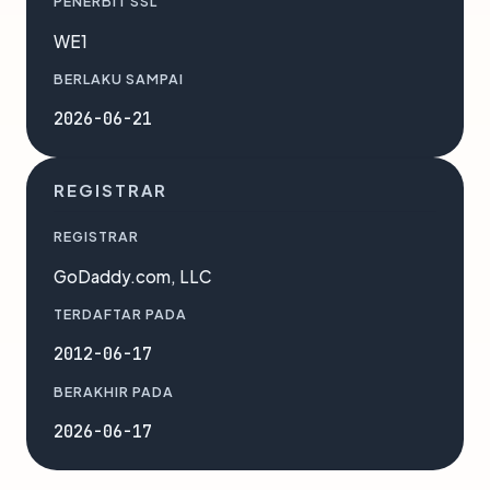
PENERBIT SSL
WE1
BERLAKU SAMPAI
2026-06-21
REGISTRAR
REGISTRAR
GoDaddy.com, LLC
TERDAFTAR PADA
2012-06-17
BERAKHIR PADA
2026-06-17