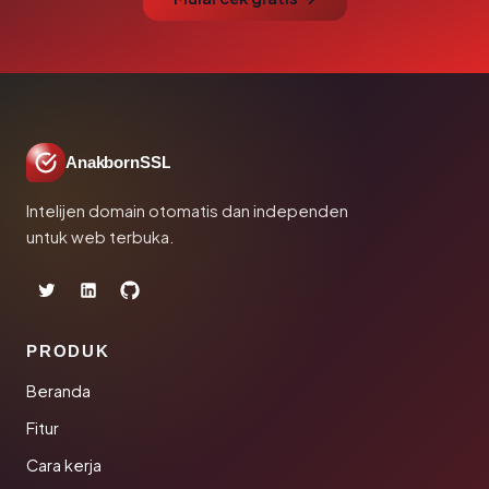
AnakbornSSL
Intelijen domain otomatis dan independen
untuk web terbuka.
PRODUK
Beranda
Fitur
Cara kerja