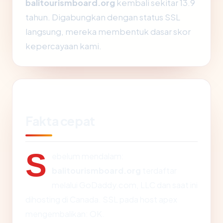
balitourismboard.org
kembali sekitar 13.9
tahun. Digabungkan dengan status SSL
langsung, mereka membentuk dasar skor
kepercayaan kami.
Fakta cepat
S
ebelum mendalam:
balitourismboard.org
terdaftar
melalui GoDaddy.com, LLC dan saat ini
dihosting di Canada. SSL pada host apex
mengembalikan: OK.