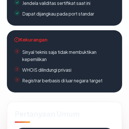
Jendela validitas sertifikat saat ini
Dapat dijangkau pada port standar
Kekurangan
Sinyal teknis saja tidak membuktikan
kepemilikan
WHOIS dilindungi privasi
Registrar berbasis di luar negara target
Pertanyaan Umum