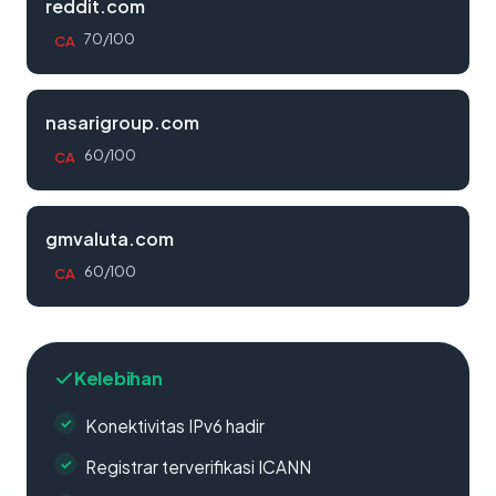
reddit.com
70/100
CA
nasarigroup.com
60/100
CA
gmvaluta.com
60/100
CA
Kelebihan
Konektivitas IPv6 hadir
Registrar terverifikasi ICANN