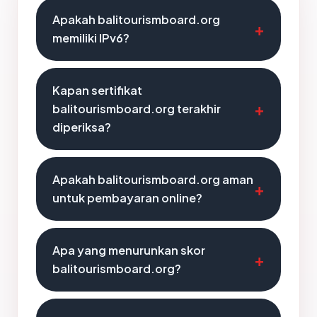
Apakah balitourismboard.org
memiliki IPv6?
Kapan sertifikat
balitourismboard.org terakhir
diperiksa?
Apakah balitourismboard.org aman
untuk pembayaran online?
Apa yang menurunkan skor
balitourismboard.org?