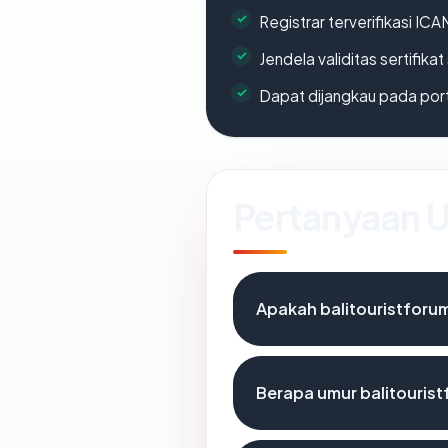
Registrar terverifikasi IC
Jendela validitas sertifikat 
Dapat dijangkau pada por
Pertanyaan
Apakah balitouristforu
Berapa umur balitouris