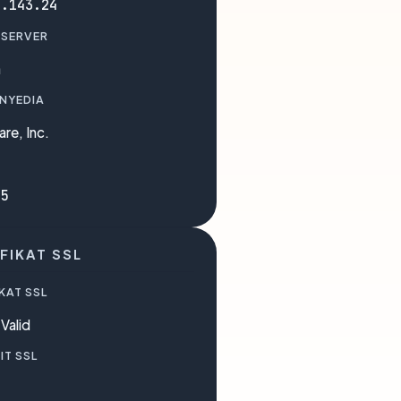
7.143.24
 SERVER
a
ENYEDIA
are, Inc.
35
FIKAT SSL
KAT SSL
Valid
IT SSL