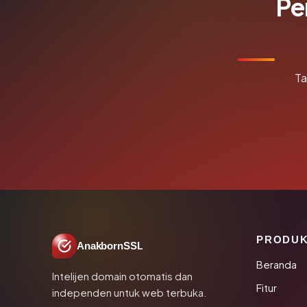
Pe
Ta
PRODU
AnakbornSSL
Beranda
Intelijen domain otomatis dan
Fitur
independen untuk web terbuka.