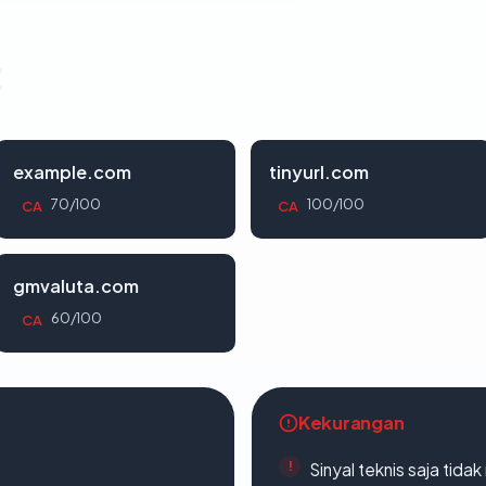
t
example.com
tinyurl.com
70/100
100/100
CA
CA
gmvaluta.com
60/100
CA
Kekurangan
Sinyal teknis saja tid