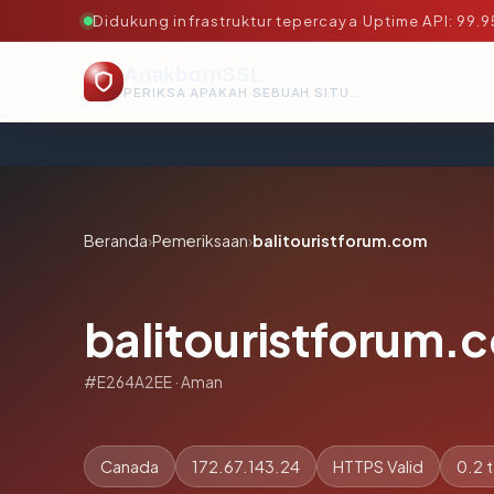
Didukung infrastruktur tepercaya
·
Uptime API: 99.
AnakbornSSL
PERIKSA APAKAH SEBUAH SITUS AMAN, TEPERCAYA, DAN TERVERIFIKASI DALAM HITUNGAN DETIK.
Beranda
›
Pemeriksaan
›
balitouristforum.com
balitouristforum.
#E264A2EE · Aman
Canada
172.67.143.24
HTTPS Valid
0.2 