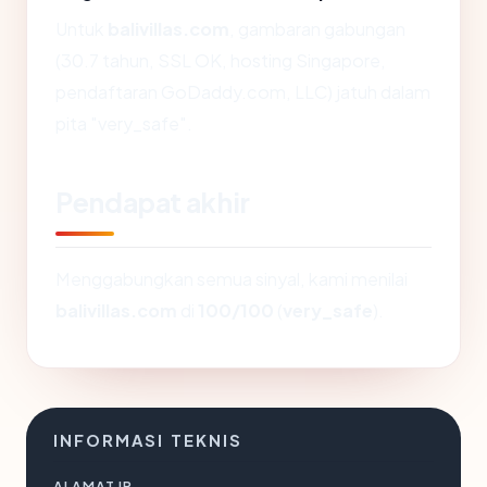
Untuk
balivillas.com
, gambaran gabungan
(30.7 tahun, SSL OK, hosting Singapore,
pendaftaran GoDaddy.com, LLC) jatuh dalam
pita "very_safe".
Pendapat akhir
Menggabungkan semua sinyal, kami menilai
balivillas.com
di
100/100
(
very_safe
).
INFORMASI TEKNIS
ALAMAT IP