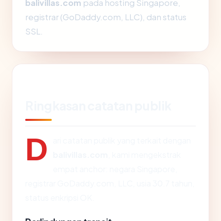
balivillas.com
pada hosting Singapore,
registrar (GoDaddy.com, LLC), dan status
SSL.
Ringkasan catatan publik
D
ari catatan publik yang terkait dengan
balivillas.com
, kami mengekstrak
empat anchor: negara Singapore,
registrar GoDaddy.com, LLC, usia 30.7 tahun,
status enkripsi OK.