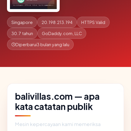
Singapore
20.198.213.194
HTTPS Valid
30.7 tahun
GoDaddy.com, LLC
Diperbarui
3 bulan yang lalu
balivillas.com — apa
kata catatan publik
Mesin kepercayaan kami memeriksa