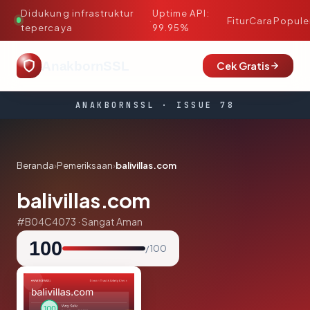
Didukung infrastruktur
Uptime API:
·
Fitur
Cara
Popule
tepercaya
99.95%
AnakbornSSL
Cek Gratis
ANAKBORNSSL · ISSUE 78
Beranda
›
Pemeriksaan
›
balivillas.com
balivillas.com
#B04C4073 · Sangat Aman
100
/ 100