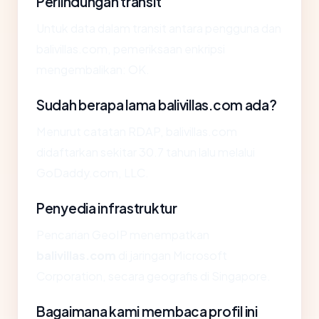
Perlindungan transit
Untuk data dalam transit antara pengguna dan
balivillas.com, pemeriksaan enkripsi
mengembalikan: OK.
Sudah berapa lama balivillas.com ada?
Menurut catatan RDAP, balivillas.com
didaftarkan sekitar 30.7 tahun lalu melalui
GoDaddy.com, LLC.
Penyedia infrastruktur
Pencarian GeoIP menempatkan
balivillas.com
di jaringan Microsoft
Corporation, secara geografis di Singapore.
Bagaimana kami membaca profil ini