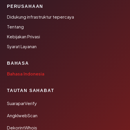
PERUSAHAAN
Didukung infrastruktur tepercaya
Tentang
Kebijakan Privasi
Syarat Layanan
BAHASA
Bahasa Indonesia
TAUTAN SAHABAT
SuaraparVerify
AngklwebScan
DekorintWhois