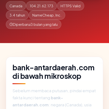
Canada
104.21.62.173
HTTPS Valid
3.4 tahun
NameCheap, Inc.
Diperbarui
3 bulan yang lalu
bank-antardaerah.com
di bawah mikroskop
Sebelum membaca putusan, pindai empat
fakta kunci tentang
bank-
antardaerah.com
: negara (Canada), usia