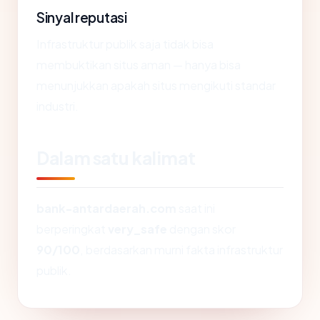
Sinyal reputasi
Infrastruktur publik saja tidak bisa
membuktikan situs aman — hanya bisa
menunjukkan apakah situs mengikuti standar
industri.
Dalam satu kalimat
bank-antardaerah.com
saat ini
berperingkat
very_safe
dengan skor
90/100
, berdasarkan murni fakta infrastruktur
publik.