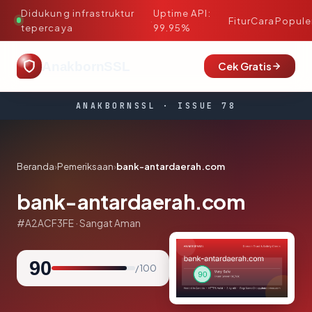
Didukung infrastruktur
Uptime API:
·
Fitur
Cara
Popule
tepercaya
99.95%
AnakbornSSL
Cek Gratis
ANAKBORNSSL · ISSUE 78
Beranda
›
Pemeriksaan
›
bank-antardaerah.com
bank-antardaerah.com
#A2ACF3FE · Sangat Aman
90
/ 100