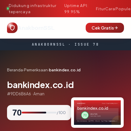
Didukung infrastruktur
Uptime API:
·
Fitur
Cara
Popule
tepercaya
99.95%
AnakbornSSL
Cek Gratis
ANAKBORNSSL · ISSUE 78
Beranda
›
Pemeriksaan
›
bankindex.co.id
bankindex.co.id
#9DD6B6A6 · Aman
70
/ 100