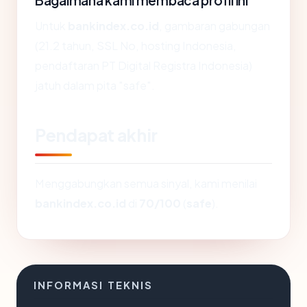
Bagaimana kami membaca profil ini
Untuk
bankindex.co.id
, gambaran gabungan
(21.2 tahun, SSL No, hosting Indonesia,
pendaftaran PT Digital Registra Indonesia)
jatuh dalam pita "safe".
Pendapat akhir
Menggabungkan semua sinyal, kami menilai
bankindex.co.id
di
70/100
(
safe
).
INFORMASI TEKNIS