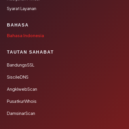
Syarat Layanan
BAHASA
Bahasa Indonesia
TAUTAN SAHABAT
BandungsSSL
SiscileDNS
AngklwebScan
PusatkurWhois
DamsinarScan