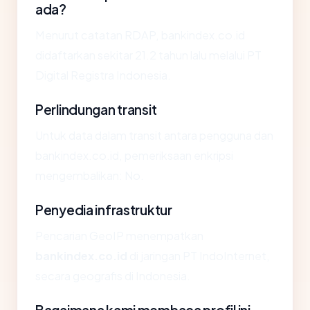
ada?
Menurut catatan RDAP, bankindex.co.id
didaftarkan sekitar 21.2 tahun lalu melalui PT
Digital Registra Indonesia.
Perlindungan transit
Untuk data dalam transit antara pengguna dan
bankindex.co.id, pemeriksaan enkripsi
mengembalikan: No.
Penyedia infrastruktur
Pencarian GeoIP menempatkan
bankindex.co.id
di jaringan PT IndoInternet,
secara geografis di Indonesia.