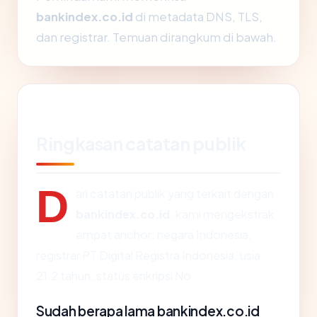
bankindex.co.id
di metadata DNS, TLS,
dan registrar. Temuan dirangkum di bawah.
Ringkasan catatan publik
D
ari catatan publik yang terkait dengan
bankindex.co.id
, kami mengekstrak
empat anchor: negara Indonesia,
registrar PT Digital Registra Indonesia, usia
21.2 tahun, status enkripsi No.
Sudah berapa lama bankindex.co.id