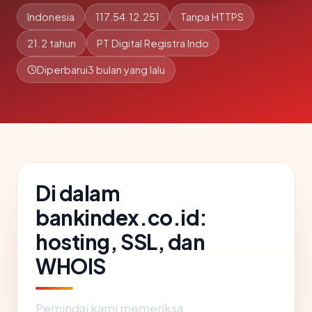
Indonesia
117.54.12.251
Tanpa HTTPS
21.2 tahun
PT Digital Registra Indo
Diperbarui
3 bulan yang lalu
Di dalam
bankindex.co.id:
hosting, SSL, dan
WHOIS
Pemindai kami memeriksa