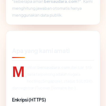
"seberapa aman
bersaudara.com
?". Kami
menghitung jawaban otomatis hanya
menggunakan data publik.
Apa yang kami amati
M
elihat
bersaudara.com
dari luar, titik
data terpenting adalah negara
hosting (Singapore), status SSL (OK),
dan registrar (Tucows Domains Inc.).
Enkripsi (HTTPS)