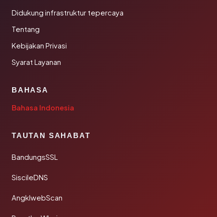
Didukung infrastruktur tepercaya
Tentang
Kebijakan Privasi
Syarat Layanan
BAHASA
Bahasa Indonesia
TAUTAN SAHABAT
BandungsSSL
SiscileDNS
AngklwebScan