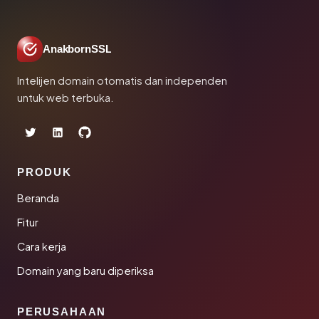
AnakbornSSL
Intelijen domain otomatis dan independen
untuk web terbuka.
PRODUK
Beranda
Fitur
Cara kerja
Domain yang baru diperiksa
PERUSAHAAN