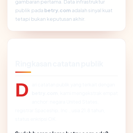
gambaran pertama. Data infrastruktur
publik pada
betry.com
adalah sinyal kuat
tetapi bukan keputusan akhir.
Ringkasan catatan publik
D
ari catatan publik yang terkait dengan
betry.com
, kami mengekstrak empat
anchor: negara United States,
registrar Spaceship, Inc., usia 21.8 tahun,
status enkripsi OK.