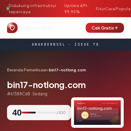
Didukung infrastruktur
Uptime API:
·
Fitur
Cara
Popule
tepercaya
99.95%
AnakbornSSL
Cek Gratis
ANAKBORNSSL · ISSUE 78
Beranda
›
Pemeriksaan
›
bin17-notlong.com
bin17-notlong.com
#61388C6B · Sedang
40
/ 100