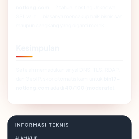
notlong.com
— ? tahun, hosting Unknown,
SSL valid — biasanya mencakup baik bisnis sah
maupun cangkang yang diganti merek.
Kesimpulan
Setelah memadukan sinyal DNS, TLS, RDAP,
dan GeoIP, skor otomatis kami untuk
bin17-
notlong.com
ada di
40/100
(
moderate
).
INFORMASI TEKNIS
ALAMAT IP