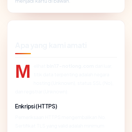
menjadi kartu di bawah.
Apa yang kami amati
M
elihat
bin17-notlong.com
dari luar,
titik data terpenting adalah negara
hosting (Unknown), status SSL (No),
dan registrar (Unknown).
Enkripsi (HTTPS)
Pemeriksaan HTTPS mengembalikan No.
Sertifikat TLS yang valid adalah minimum