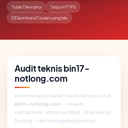
Tidak Diketahui
Tanpa HTTPS
Diperbarui
3 bulan yang lalu
Audit teknis bin17-
notlong.com
Kami menarik catatan publik terbaru untuk
bin17-notlong.com
— riwayat
pendaftaran, status sertifikat, infrastruktur
hosting — dan menggabungkannya