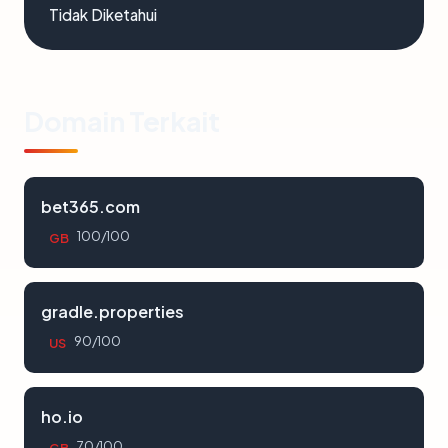
Tidak Diketahui
Domain Terkait
bet365.com
100/100
GB
gradle.properties
90/100
US
ho.io
70/100