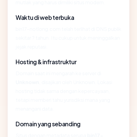
mutlak yang harus dimiliki situs modern.
Waktu di web terbuka
bin17-notlong.com telah terlihat di DNS publik
sekitar ? tahun. Itu cukup untuk meninggalkan
jejak reputasi.
Hosting & infrastruktur
Domain saat ini mengarah ke server di
Unknown
, disajikan oleh Unknown. Lokasi
hosting tidak sama dengan kepercayaan,
tetapi memberi tahu yurisdiksi mana yang
menangani data.
Domain yang sebanding
Situs dengan metadata serupa
bin17-