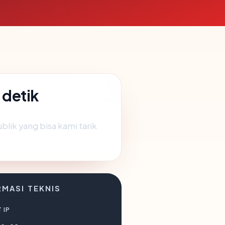
 detik
lik yang bisa kami tarik
RMASI TEKNIS
 IP