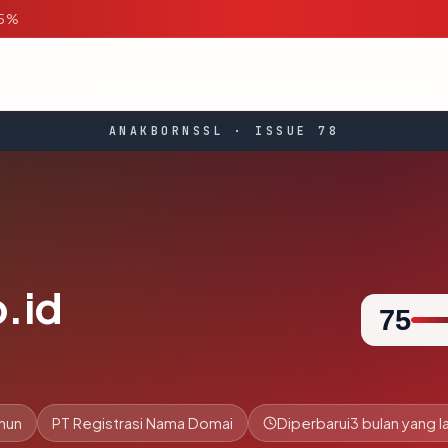
95%
ANAKBORNSSL · ISSUE 78
.id
75
ahun
PT Registrasi Nama Domai
Diperbarui
3 bulan yang la