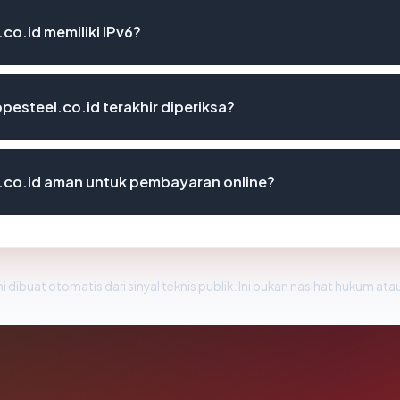
o.id memiliki IPv6?
pesteel.co.id terakhir diperiksa?
.co.id aman untuk pembayaran online?
i dibuat otomatis dari sinyal teknis publik. Ini bukan nasihat hukum atau