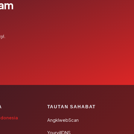
lam
yi.
A
TAUTAN SAHABAT
ndonesia
AngklwebScan
YourvillDNS