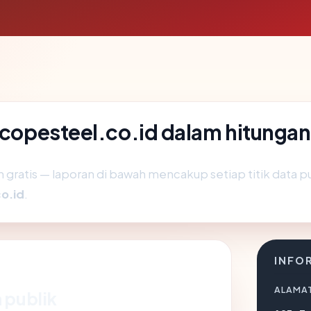
scopesteel.co.id dalam hitungan
gratis — laporan di bawah mencakup setiap titik data pub
o.id
.
INFO
ALAMAT
 publik