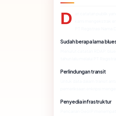
D
ari catatan publik ya
kami mengekstrak emp
PT Registrasi Nama Do
Sudah berapa lama blue
Menurut catatan RDAP, blues
tahun lalu melalui PT Regist
Perlindungan transit
Untuk data dalam transit an
pemeriksaan enkripsi menge
Penyedia infrastruktur
Pencarian GeoIP menempa