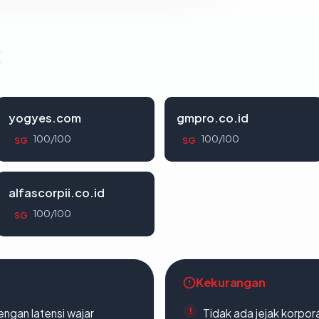
t
yogyes.com
gmpro.co.id
100/100
100/100
SG
SG
alfascorpii.co.id
100/100
SG
Kekurangan
engan latensi wajar
Tidak ada jejak korpora