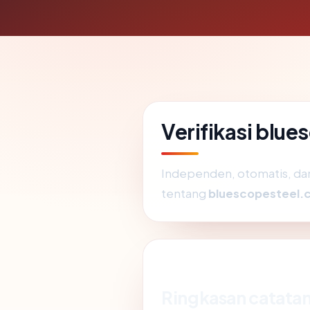
Verifikasi blue
Independen, otomatis, dan 
tentang
bluescopesteel.c
Ringkasan catatan