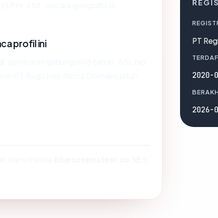
REGI
 Pte. Ltd., secara geografis di
REGIST
PT Reg
 profil ini
TERDAF
d
, gambaran gabungan (6 tahun, SSL No,
2020-
ran PT Registrasi Nama Domain) jatuh
BERAKH
2026-
, kami menilai
bluescopesteel.co.id
di