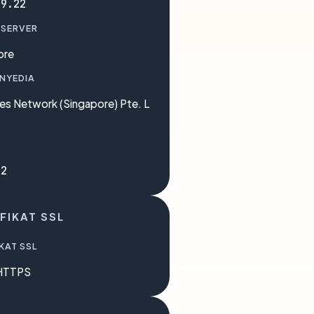
.9.22
 SERVER
ore
ENYEDIA
es Network (Singapore) Pte. L
32
FIKAT SSL
KAT SSL
HTTPS