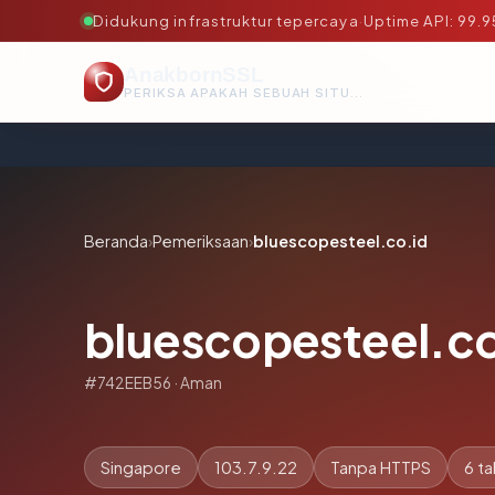
Didukung infrastruktur tepercaya
·
Uptime API: 99.
AnakbornSSL
PERIKSA APAKAH SEBUAH SITUS AMAN, TEPERCAYA, DAN TERVERIFIKASI DALAM HITUNGAN DETIK.
Beranda
›
Pemeriksaan
›
bluescopesteel.co.id
bluescopesteel.co
#742EEB56 · Aman
Singapore
103.7.9.22
Tanpa HTTPS
6 t