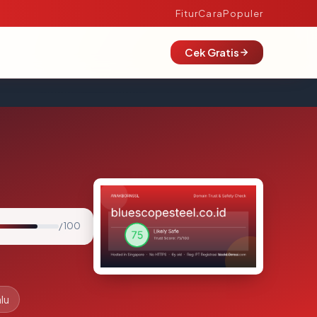
Fitur
Cara
Populer
Cek Gratis
/ 100
lu