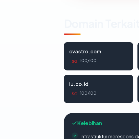
Domain Terkai
cvastro.com
100/100
SG
iu.co.id
100/100
SG
Kelebihan
Infrastruktur merespons d