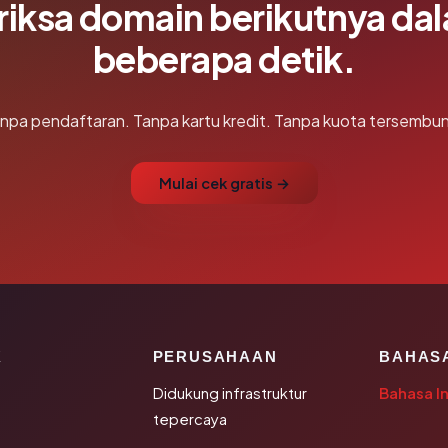
riksa domain berikutnya da
beberapa detik.
npa pendaftaran. Tanpa kartu kredit. Tanpa kuota tersembun
Mulai cek gratis →
K
PERUSAHAAN
BAHAS
Didukung infrastruktur
Bahasa I
tepercaya