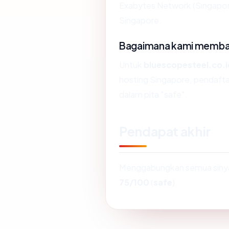
Exabytes Network (Singapore)
Singapore.
Bagaimana kami membaca
Untuk
bluescopesteel.co.i
hosting Singapore, pendafta
dalam pita "safe".
Pendapat akhir
Menggabungkan semua sinyal
75/100
(
safe
).