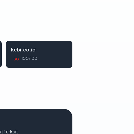
kebi.co.id
100/100
SG
t terkait