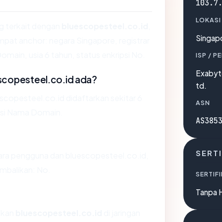
103.7
LOKASI
ng terkait dengan
bluescopesteel.co.id
,
Singap
at anchor: negara Singapore, registrar
main, usia 6 tahun, status enkripsi No.
ISP / P
Exabyt
scopesteel.co.id ada?
td.
copesteel.co.id didaftarkan sekitar 6
ASN
rasi Nama Domain.
AS385
SERTI
tara pengguna dan bluescopesteel.co.id,
mbalikan: No.
SERTIFI
Tanpa 
tkan
bluescopesteel.co.id
di jaringan