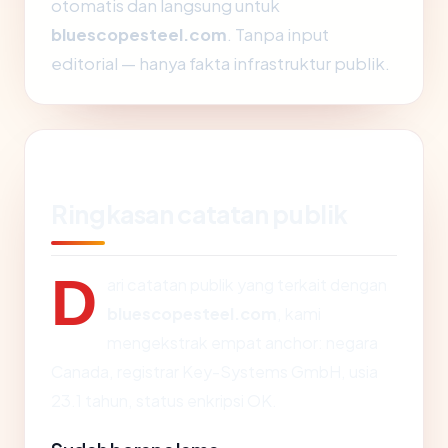
otomatis dan langsung untuk
bluescopesteel.com
. Tanpa input
editorial — hanya fakta infrastruktur publik.
Ringkasan catatan publik
D
ari catatan publik yang terkait dengan
bluescopesteel.com
, kami
mengekstrak empat anchor: negara
Canada, registrar Key-Systems GmbH, usia
23.1 tahun, status enkripsi OK.