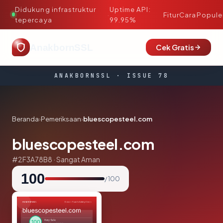
Didukung infrastruktur
Uptime API:
·
Fitur
Cara
Popule
tepercaya
99.95%
AnakbornSSL
Cek Gratis
ANAKBORNSSL · ISSUE 78
Beranda
›
Pemeriksaan
›
bluescopesteel.com
bluescopesteel.com
#2F3A78B8 · Sangat Aman
100
/ 100