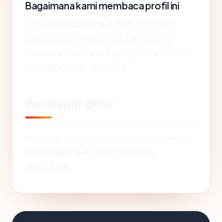
Bagaimana kami membaca profil ini
Untuk
bluescopesteel.com
, gambaran
gabungan (23.1 tahun, SSL OK, hosting
Canada, pendaftaran Key-Systems GmbH)
jatuh dalam pita "very_safe".
Pendapat akhir
Menggabungkan semua sinyal, kami menilai
bluescopesteel.com
di
100/100
(
very_safe
).