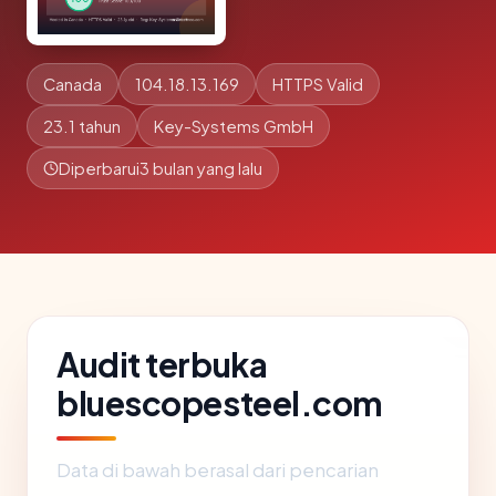
Canada
104.18.13.169
HTTPS Valid
23.1 tahun
Key-Systems GmbH
Diperbarui
3 bulan yang lalu
Audit terbuka
bluescopesteel.com
Data di bawah berasal dari pencarian