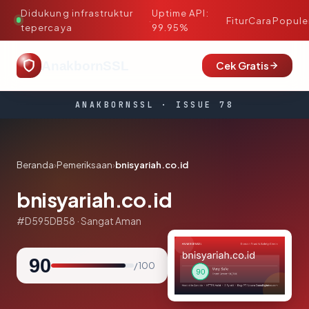
Didukung infrastruktur
Uptime API:
·
Fitur
Cara
Popule
tepercaya
99.95%
AnakbornSSL
Cek Gratis
ANAKBORNSSL · ISSUE 78
Beranda
›
Pemeriksaan
›
bnisyariah.co.id
bnisyariah.co.id
#D595DB58 · Sangat Aman
90
/ 100