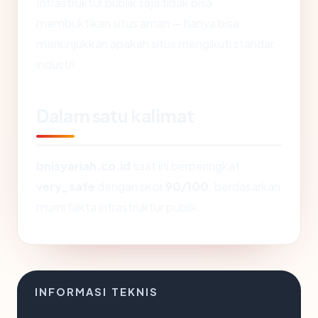
Infrastruktur publik saja tidak bisa
membuktikan situs aman — hanya bisa
menunjukkan apakah situs mengikuti standar
industri.
Dalam satu kalimat
bnisyariah.co.id
saat ini berperingkat
very_safe
dengan skor
90/100
, berdasarkan
murni fakta infrastruktur publik.
INFORMASI TEKNIS