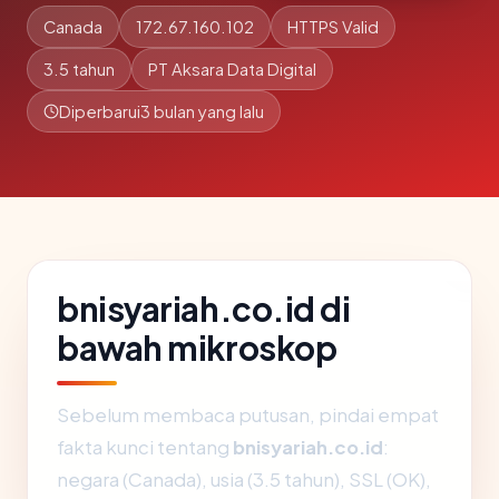
Canada
172.67.160.102
HTTPS Valid
3.5 tahun
PT Aksara Data Digital
Diperbarui
3 bulan yang lalu
bnisyariah.co.id di
bawah mikroskop
Sebelum membaca putusan, pindai empat
fakta kunci tentang
bnisyariah.co.id
:
negara (Canada), usia (3.5 tahun), SSL (OK),