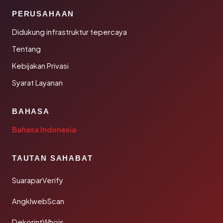
PERUSAHAAN
Didukung infrastruktur tepercaya
Tentang
Kebijakan Privasi
Syarat Layanan
BAHASA
Bahasa Indonesia
TAUTAN SAHABAT
SuaraparVerify
AngklwebScan
DekorintWhois