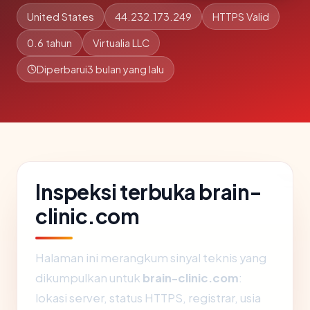
United States
44.232.173.249
HTTPS Valid
0.6 tahun
Virtualia LLC
Diperbarui
3 bulan yang lalu
Inspeksi terbuka brain-
clinic.com
Halaman ini merangkum sinyal teknis yang
dikumpulkan untuk
brain-clinic.com
:
lokasi server, status HTTPS, registrar, usia