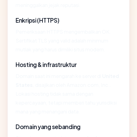
meninggalkan jejak reputasi.
Enkripsi (HTTPS)
Pemeriksaan HTTPS mengembalikan OK.
Sertifikat TLS yang valid adalah minimum
mutlak yang harus dimiliki situs modern.
Hosting & infrastruktur
Domain saat ini mengarah ke server di
United
States
, disajikan oleh Amazon.com, Inc..
Lokasi hosting tidak sama dengan
kepercayaan, tetapi memberi tahu yurisdiksi
mana yang menangani data.
Domain yang sebanding