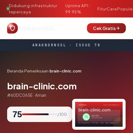
Didukung infrastruktur
Uptime API:
·
Fitur
Cara
Popule
tepercaya
99.95%
AnakbornSSL
Cek Gratis
ANAKBORNSSL · ISSUE 78
Beranda
›
Pemeriksaan
›
brain-clinic.com
brain-clinic.com
#60DC065E · Aman
75
/ 100