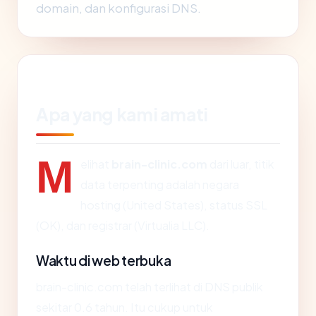
domain, dan konfigurasi DNS.
Apa yang kami amati
M
elihat
brain-clinic.com
dari luar, titik
data terpenting adalah negara
hosting (United States), status SSL
(OK), dan registrar (Virtualia LLC).
Waktu di web terbuka
brain-clinic.com telah terlihat di DNS publik
sekitar 0.6 tahun. Itu cukup untuk