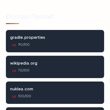
Domain Terkait
gradle.properties
90/100
US
wikipedia.org
70/100
US
nuklea.com
100/100
US