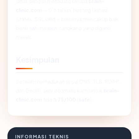
Situs dengan metadata serupa
brain-
clinic.com
— 0.6 tahun, hosting United
States, SSL valid — biasanya mencakup baik
bisnis sah maupun cangkang yang diganti
merek.
Kesimpulan
Setelah memadukan sinyal DNS, TLS, RDAP,
dan GeoIP, skor otomatis kami untuk
brain-
clinic.com
ada di
75/100
(
safe
).
INFORMASI TEKNIS