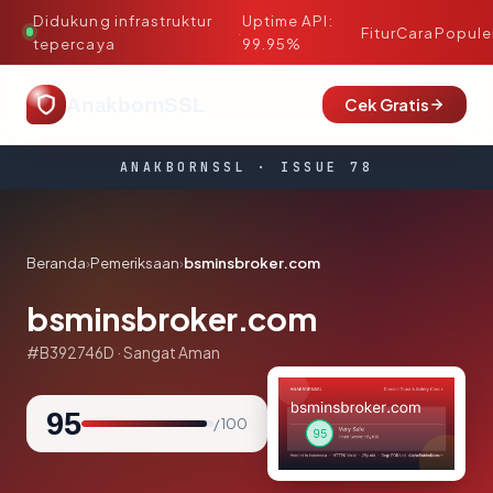
Didukung infrastruktur
Uptime API:
·
Fitur
Cara
Popule
tepercaya
99.95%
AnakbornSSL
Cek Gratis
ANAKBORNSSL · ISSUE 78
Beranda
›
Pemeriksaan
›
bsminsbroker.com
bsminsbroker.com
#B392746D · Sangat Aman
95
/ 100