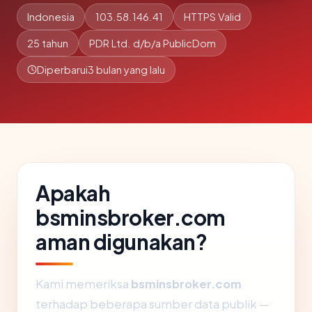
Indonesia
103.58.146.41
HTTPS Valid
25 tahun
PDR Ltd. d/b/a PublicDom
Diperbarui
3 bulan yang lalu
Apakah
bsminsbroker.com
aman digunakan?
Kami memeriksa
bsminsbroker.com
terhadap beberapa sumber data publik —