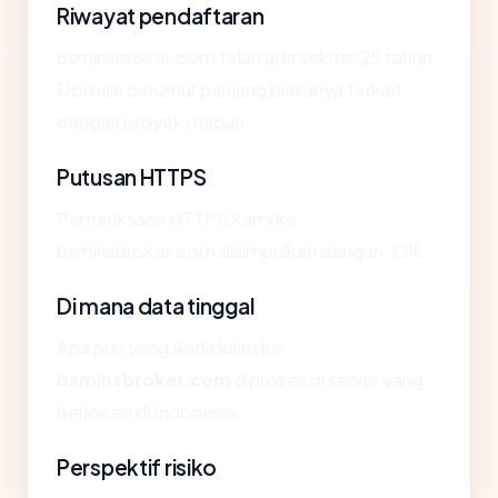
Riwayat pendaftaran
bsminsbroker.com telah ada sekitar 25 tahun.
Domain berumur panjang biasanya terkait
dengan proyek mapan.
Putusan HTTPS
Pemeriksaan HTTPS kami ke
bsminsbroker.com disimpulkan dengan: OK.
Di mana data tinggal
Apa pun yang Anda kirim ke
bsminsbroker.com
diproses di server yang
berlokasi di Indonesia.
Perspektif risiko