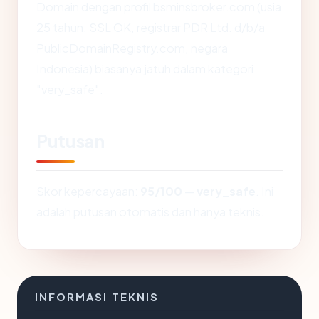
Domain dengan profil bsminsbroker.com (usia
25 tahun, SSL OK, registrar PDR Ltd. d/b/a
PublicDomainRegistry.com, negara
Indonesia) biasanya jatuh dalam kategori
"very_safe".
Putusan
Skor kepercayaan:
95/100
—
very_safe
. Ini
adalah putusan otomatis dan hanya teknis.
INFORMASI TEKNIS