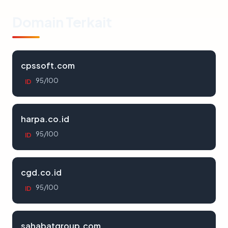
Domain Terkait
cpssoft.com
95/100
ID
harpa.co.id
95/100
ID
cgd.co.id
95/100
ID
sahabatgroup.com