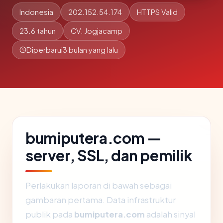
Indonesia
202.152.54.174
HTTPS Valid
23.6 tahun
CV. Jogjacamp
Diperbarui
3 bulan yang lalu
bumiputera.com —
server, SSL, dan pemilik
Perlakukan laporan di bawah sebagai
gambaran pertama. Data infrastruktur
publik pada
bumiputera.com
adalah sinyal