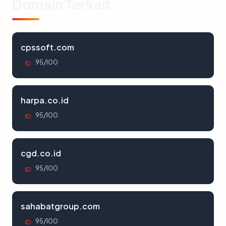
Domain Terkait
cpssoft.com
95/100
ID
harpa.co.id
95/100
ID
cgd.co.id
95/100
ID
sahabatgroup.com
95/100
ID