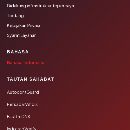
Didukung infrastruktur tepercaya
Tentang
Kebijakan Privasi
Syarat Layanan
BAHASA
Bahasa Indonesia
TAUTAN SAHABAT
AutocontGuard
PersadarWhois
FastfmDNS
IndotradVerify