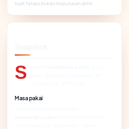
kuat tetapi bukan keputusan akhir.
Snapshot
S
napshot
bumiputera.com
: 23.6
tahun, dihosting di Indonesia, ISP
LINTASARTA, HTTPS OK.
Masa pakai
Dihitung dari hari pendaftaran,
bumiputera.com
sudah ada sekitar 23.6
tahun melalui CV. Jogjacamp — dalam