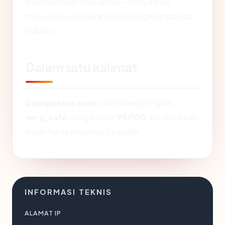
membuktikan situs aman — hanya bisa
menunjukkan apakah situs mengikuti standar
industri.
Dalam satu kalimat
bumiputera.com
saat ini berperingkat
very_safe
dengan skor
95/100
, berdasarkan
murni fakta infrastruktur publik.
INFORMASI TEKNIS
ALAMAT IP