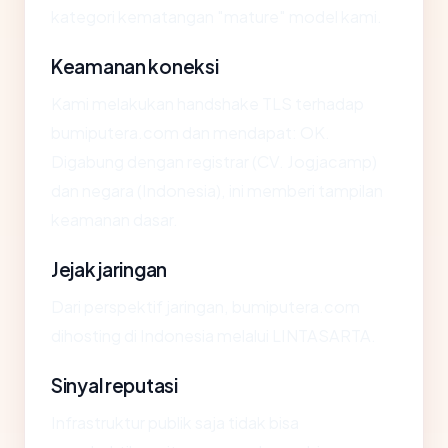
kategori kematangan "mature" model kami.
Keamanan koneksi
Kami melakukan handshake TLS terhadap
bumiputera.com dan mendapat: OK.
Digabung dengan registrar (CV. Jogjacamp)
dan negara (Indonesia), ini memberi tampilan
keamanan dasar.
Jejak jaringan
Dari perspektif jaringan, bumiputera.com
dihosting di Indonesia melalui LINTASARTA.
Sinyal reputasi
Infrastruktur publik saja tidak bisa