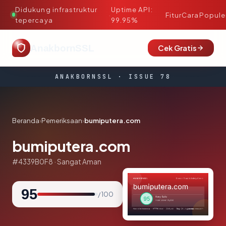
Didukung infrastruktur
Uptime API:
·
Fitur
Cara
Popule
tepercaya
99.95%
AnakbornSSL
Cek Gratis
ANAKBORNSSL · ISSUE 78
Beranda
›
Pemeriksaan
›
bumiputera.com
bumiputera.com
#4339B0F8 · Sangat Aman
95
/ 100