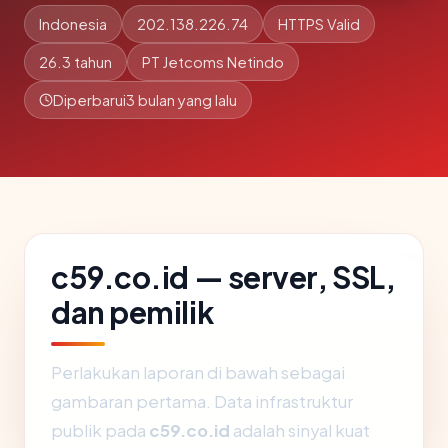
Indonesia
202.138.226.74
HTTPS Valid
26.3 tahun
PT Jetcoms Netindo
Diperbarui
3 bulan yang lalu
c59.co.id — server, SSL,
dan pemilik
Perlakukan laporan di bawah sebagai
gambaran pertama. Data infrastruktur
publik pada
c59.co.id
adalah sinyal kuat