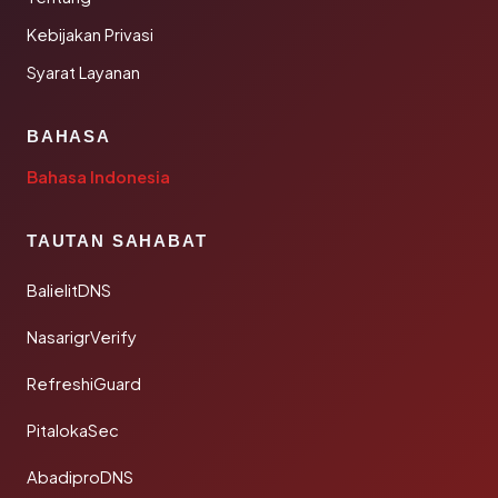
Kebijakan Privasi
Syarat Layanan
BAHASA
Bahasa Indonesia
TAUTAN SAHABAT
BalielitDNS
NasarigrVerify
RefreshiGuard
PitalokaSec
AbadiproDNS