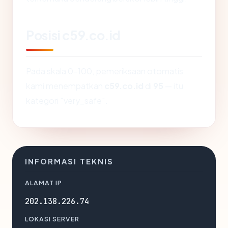
Posisi c59.co.id
Pada skala 0-100, pemeriksaan otomatis
kami menempatkan
c59.co.id
di
95
— itu
kategori "very_safe".
INFORMASI TEKNIS
ALAMAT IP
202.138.226.74
LOKASI SERVER