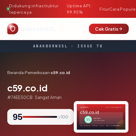
Didukung infrastruktur
Uptime API:
·
Fitur
Cara
Popule
tepercaya
99.95%
AnakbornSSL
Cek Gratis
ANAKBORNSSL · ISSUE 78
Beranda
›
Pemeriksaan
›
c59.co.id
c59.co.id
#74EE50CB · Sangat Aman
95
/ 100