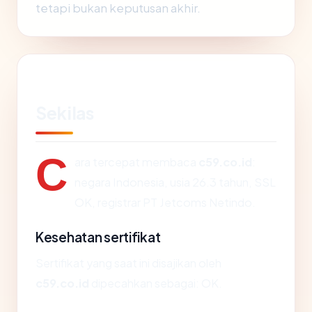
tetapi bukan keputusan akhir.
Sekilas
C
ara tercepat membaca
c59.co.id
:
negara Indonesia, usia 26.3 tahun, SSL
OK, registrar PT Jetcoms Netindo.
Kesehatan sertifikat
Sertifikat yang saat ini disajikan oleh
c59.co.id
dipecahkan sebagai: OK.