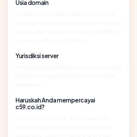
Usia domain
Domain telah terdaftar selama sekitar 26.3
tahun, yang menempatkannya dalam kategori
kematangan "mature". Domain yang lebih tua
secara statistik kurang berisiko.
Yurisdiksi server
IP di balik
c59.co.id
berada di Indonesia, pada
infrastruktur yang disediakan oleh PT Melvar
Lintasnusa.
Haruskah Anda mempercayai
c59.co.id?
Skor kami murni teknis. Situs dengan SSL
valid, beberapa tahun riwayat, dan registrar
terkemuka cenderung berskor lebih tinggi.