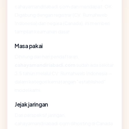
cahayamandiriabadi.com dan mendapat: OK.
Digabung dengan registrar (CV. Rumahweb
Indonesia) dan negara (Canada), ini memberi
tampilan keamanan dasar.
Masa pakai
Dihitung dari hari pendaftaran,
cahayamandiriabadi.com
sudah ada sekitar
3.5 tahun melalui CV. Rumahweb Indonesia —
dalam kategori kematangan "established"
model kami.
Jejak jaringan
Dari perspektif jaringan,
cahayamandiriabadi.com dihosting di Canada