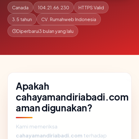
Canada
104.21.66.230
HTTPS Valid
3.5 tahun
CV. Rumahweb Indonesia
Diperbarui
3 bulan yang lalu
Apakah
cahayamandiriabadi.com
aman digunakan?
Kami memeriksa
cahayamandiriabadi.com
terhadap