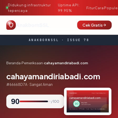
Didukung infrastruktur
Uptime API:
·
Fitur
Cara
Popule
tepercaya
99.95%
AnakbornSSL
Cek Gratis
ANAKBORNSSL · ISSUE 78
Beranda
›
Pemeriksaan
›
cahayamandiriabadi.com
cahayamandiriabadi.com
#66668D7A · Sangat Aman
90
/ 100