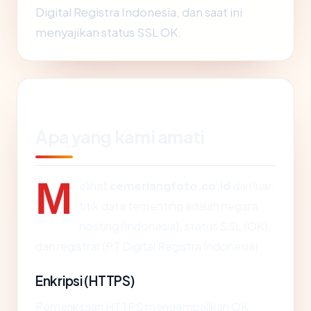
Digital Registra Indonesia, dan saat ini
menyajikan status SSL OK.
Apa yang kami amati
M
elihat
cemerlangfoto.co.id
dari luar,
titik data terpenting adalah negara
hosting (Indonesia), status SSL (OK),
dan registrar (PT Digital Registra Indonesia).
Enkripsi (HTTPS)
Pemeriksaan HTTPS mengembalikan OK.