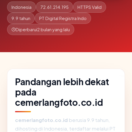
Indonesia
72.61.214.195
HTTPS Valid
9.9 tahun
PT Digital Registra Indo
Diperbarui
2 bulan yang lalu
Pandangan lebih dekat
pada
cemerlangfoto.co.id
cemerlangfoto.co.id
berusia 9.9 tahun,
dihosting di Indonesia, terdaftar melalui PT