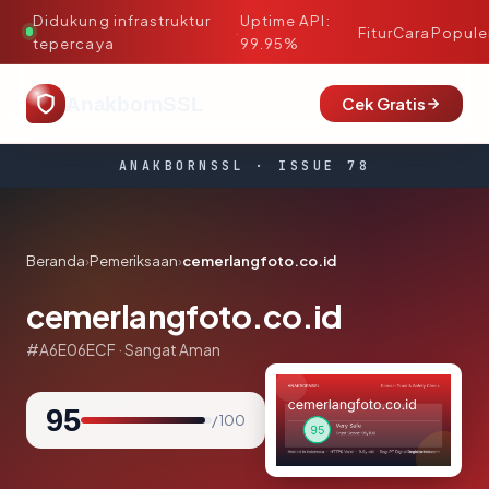
Didukung infrastruktur
Uptime API:
·
Fitur
Cara
Popule
tepercaya
99.95%
AnakbornSSL
Cek Gratis
ANAKBORNSSL · ISSUE 78
Beranda
›
Pemeriksaan
›
cemerlangfoto.co.id
cemerlangfoto.co.id
#A6E06ECF · Sangat Aman
95
/ 100