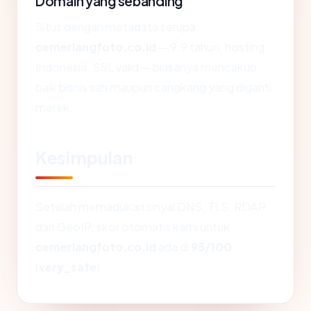
Domain yang sebanding
Situs dengan metadata serupa
cemerlangfoto.co.id
— 9.9 tahun, hosting
Indonesia, SSL valid — biasanya mencakup
baik bisnis sah maupun cangkang yang diganti
merek.
Kesimpulan
Setelah memadukan sinyal DNS, TLS, RDAP,
dan GeoIP, skor otomatis kami untuk
cemerlangfoto.co.id
ada di
95/100
(
very_safe
).