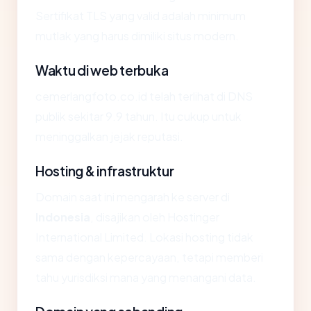
Sertifikat TLS yang valid adalah minimum
mutlak yang harus dimiliki situs modern.
Waktu di web terbuka
cemerlangfoto.co.id telah terlihat di DNS
publik sekitar 9.9 tahun. Itu cukup untuk
meninggalkan jejak reputasi.
Hosting & infrastruktur
Domain saat ini mengarah ke server di
Indonesia
, disajikan oleh Hostinger
International Limited. Lokasi hosting tidak
sama dengan kepercayaan, tetapi memberi
tahu yurisdiksi mana yang menangani data.