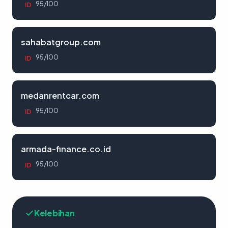
95/100
ID
sahabatgroup.com
95/100
ID
medanrentcar.com
95/100
ID
armada-finance.co.id
95/100
ID
Kelebihan