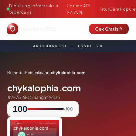
Didukung infrastruktur
Uptime API:
·
Fitur
Cara
Popule
tepercaya
99.95%
AnakbornSSL
Cek Gratis
ANAKBORNSSL · ISSUE 78
Beranda
›
Pemeriksaan
›
chykalophia.com
chykalophia.com
#7E7816BC · Sangat Aman
100
/ 100