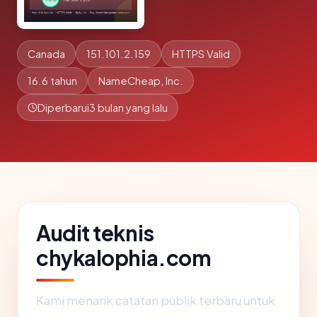
Canada
151.101.2.159
HTTPS Valid
16.6 tahun
NameCheap, Inc.
Diperbarui
3 bulan yang lalu
Audit teknis
chykalophia.com
Kami menarik catatan publik terbaru untuk