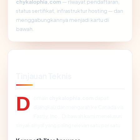
chykalophia.com
— riwayat pendaftaran,
status sertifikat, infrastruktur hosting — dan
menggabungkannya menjadi kartu di
bawah.
Tinjauan Teknis
D
omain
chykalophia.com
dapat
dijangkau dan mengarah ke Canada via
Fastly, Inc.. Di bawah kami menelusuri
sinyal-sinyal yang paling relevan satu per satu.