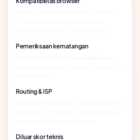
Kompatibilitas browser
Browser umum akan menerima konfigurasi
TLS chykalophia.com jika probe kami
mengembalikan "OK". Nilai saat ini: OK.
Pemeriksaan kematangan
Dari segi kematangan,
chykalophia.com
berada dalam kategori "mature" — sekitar 16.6
tahun terdaftar.
Routing & ISP
Lalu lintas ke chykalophia.com saat ini berakhir
di Fastly, Inc. di Canada — terlihat oleh siapa
pun yang menjalankan traceroute.
Di luar skor teknis