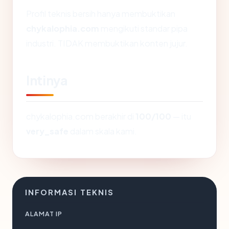
Profil teknis bersih hanya membuktikan
chykalophia.com
mengikuti standar pipa
industri. TIDAK membuktikan konten jujur.
Intinya
chykalophia.com berakhir di
100/100
— itu
very_safe
dalam skala kami.
INFORMASI TEKNIS
ALAMAT IP