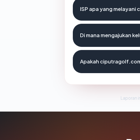
ISP apa yang melayani 
Di mana mengajukan kel
Apakah ciputragolf.com
Laporan in