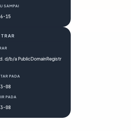
U SAMPAI
06-15
STRAR
RAR
d. d/b/a PublicDomainRegistr
TAR PADA
03-08
IR PADA
03-08