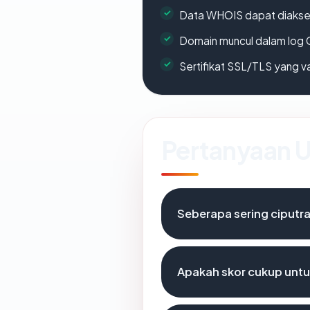
Data WHOIS dapat diaks
Domain muncul dalam log 
Sertifikat SSL/TLS yang va
Pertanyaan
Seberapa sering ciputr
Apakah skor cukup unt