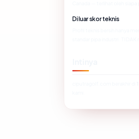
Canada — terlihat oleh siap
Di luar skor teknis
Profil teknis bersih hanya 
standar pipa industri. TIDAK
Intinya
ciputragolf.com berakhir di
kami.