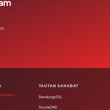
lam
yi.
A
TAUTAN SAHABAT
ndonesia
BandungsSSL
SiscileDNS