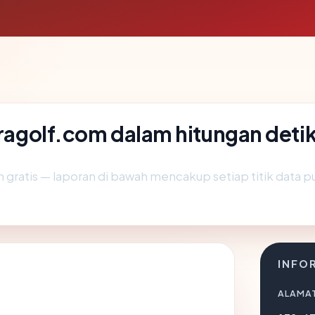
tragolf.com dalam hitungan deti
gratis — laporan di bawah mencakup setiap titik data pub
INFO
ALAMAT