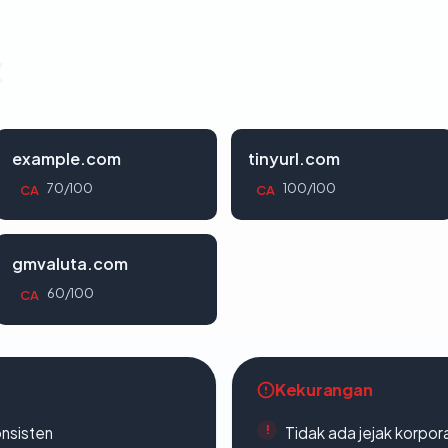
t
example.com
tinyurl.com
70/100
100/100
CA
CA
gmvaluta.com
60/100
CA
Kekurangan
onsisten
Tidak ada jejak korpora