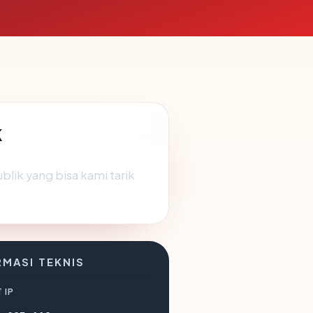
k
lik yang bisa kami tarik
RMASI TEKNIS
 IP