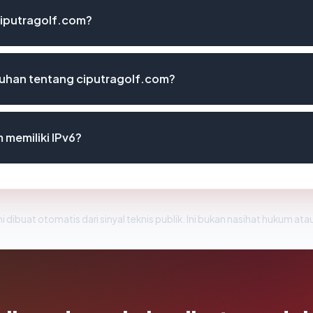
ciputragolf.com?
uhan tentang ciputragolf.com?
 memiliki IPv6?
i dibuat otomatis dari sinyal teknis publik. Ini bukan nasihat hukum atau