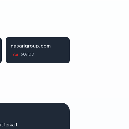
nasarigroup.com
60/100
CA
t terkait