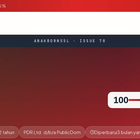
95%
ANAKBORNSSL · ISSUE 78
100
2 tahun
PDR Ltd. d/b/a PublicDom
Diperbarui
3 bulan yan