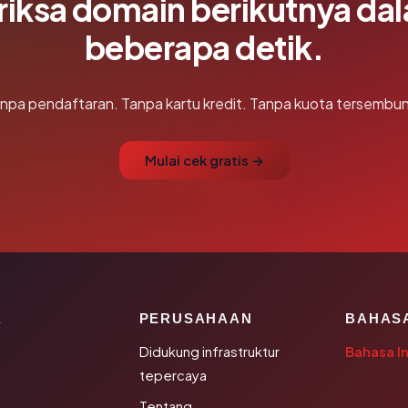
riksa domain berikutnya da
beberapa detik.
npa pendaftaran. Tanpa kartu kredit. Tanpa kuota tersembun
Mulai cek gratis →
K
PERUSAHAAN
BAHAS
Didukung infrastruktur
Bahasa I
tepercaya
Tentang