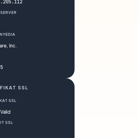
7.205.112
 SERVER
a
ENYEDIA
are, Inc.
35
FIKAT SSL
KAT SSL
Valid
IT SSL