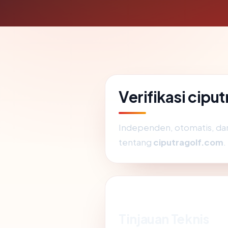
Verifikasi cipu
Independen, otomatis, dan 
tentang
ciputragolf.com
.
Tinjauan Teknis