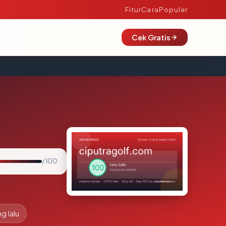
Fitur
Cara
Populer
Cek Gratis
/ 100
g lalu