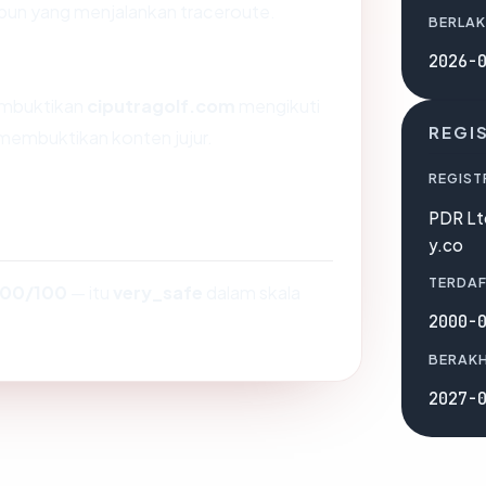
a pun yang menjalankan traceroute.
BERLAK
2026-
membuktikan
ciputragolf.com
mengikuti
REGI
 membuktikan konten jujur.
REGIST
PDR Lt
y.co
TERDAF
100/100
— itu
very_safe
dalam skala
2000-
BERAKH
2027-