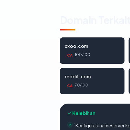
Domain Terkai
xxoo.com
100/100
CA
reddit.com
70/100
CA
Kelebihan
Konfigurasi nameserver k