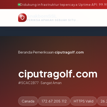
Didukung infrastruktur tepercaya
·
Uptime API: 99.
AnakbornSSL
PERIKSA APAKAH SEBUAH SITUS AMAN, TEPERCAYA, DAN TERVERIFIKASI DALAM HITUNGAN DETIK.
Beranda
›
Pemeriksaan
›
ciputragolf.com
ciputragolf.com
#5CAC2B77 · Sangat Aman
Canada
172.67.205.112
HTTPS Valid
26.