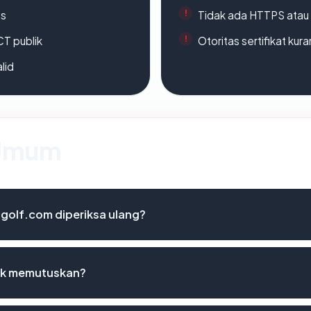
es
Tidak ada HTTPS atau s
CT publik
Otoritas sertifikat ku
lid
 Umum
agolf.com diperiksa ulang?
uk memutuskan?