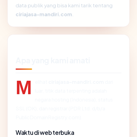
data publik yang bisa kami tarik tentang
ciriajasa-mandiri.com
.
Apa yang kami amati
M
elihat
ciriajasa-mandiri.com
dari
luar, titik data terpenting adalah
negara hosting (Indonesia), status
SSL (OK), dan registrar (PDR Ltd. d/b/a
PublicDomainRegistry.com).
Waktu di web terbuka