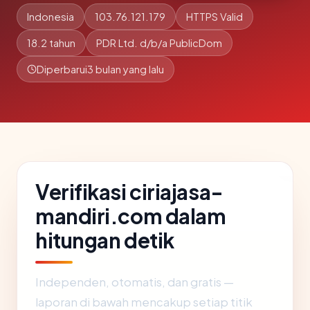
Indonesia
103.76.121.179
HTTPS Valid
18.2 tahun
PDR Ltd. d/b/a PublicDom
Diperbarui
3 bulan yang lalu
Verifikasi ciriajasa-
mandiri.com dalam
hitungan detik
Independen, otomatis, dan gratis —
laporan di bawah mencakup setiap titik