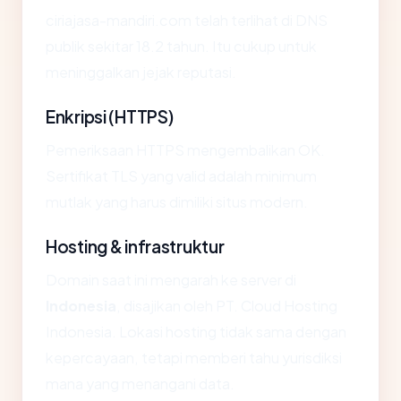
ciriajasa-mandiri.com telah terlihat di DNS
publik sekitar 18.2 tahun. Itu cukup untuk
meninggalkan jejak reputasi.
Enkripsi (HTTPS)
Pemeriksaan HTTPS mengembalikan OK.
Sertifikat TLS yang valid adalah minimum
mutlak yang harus dimiliki situs modern.
Hosting & infrastruktur
Domain saat ini mengarah ke server di
Indonesia
, disajikan oleh PT. Cloud Hosting
Indonesia. Lokasi hosting tidak sama dengan
kepercayaan, tetapi memberi tahu yurisdiksi
mana yang menangani data.