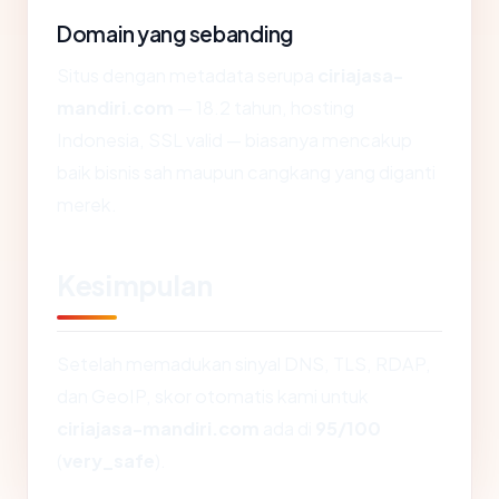
Domain yang sebanding
Situs dengan metadata serupa
ciriajasa-
mandiri.com
— 18.2 tahun, hosting
Indonesia, SSL valid — biasanya mencakup
baik bisnis sah maupun cangkang yang diganti
merek.
Kesimpulan
Setelah memadukan sinyal DNS, TLS, RDAP,
dan GeoIP, skor otomatis kami untuk
ciriajasa-mandiri.com
ada di
95/100
(
very_safe
).