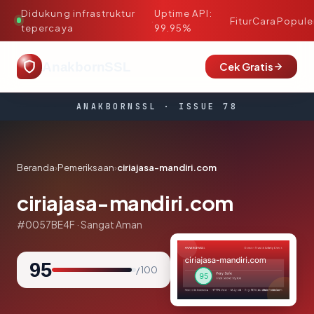
Didukung infrastruktur
Uptime API:
·
Fitur
Cara
Popule
tepercaya
99.95%
AnakbornSSL
Cek Gratis
ANAKBORNSSL · ISSUE 78
Beranda
›
Pemeriksaan
›
ciriajasa-mandiri.com
ciriajasa-mandiri.com
#0057BE4F · Sangat Aman
95
/ 100