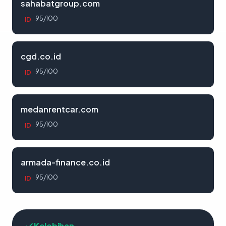
sahabatgroup.com
95/100
ID
cgd.co.id
95/100
ID
medanrentcar.com
95/100
ID
armada-finance.co.id
95/100
ID
Kelebihan