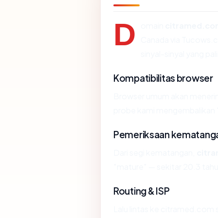
D
omain
citramed.c
Canada via Tucows.c
sinyal-sinyal yang pal
Kompatibilitas browser
Browser umum akan menerima
probe kami mengembalikan "OK
Pemeriksaan kematang
Dari segi kematangan,
citr
"mature" — sekitar 20.3 tahu
Routing & ISP
Lalu lintas ke citramed.com 