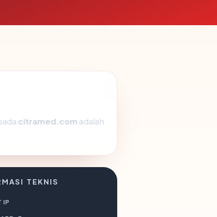
 pada
citramed.com
adalah
RMASI TEKNIS
 IP