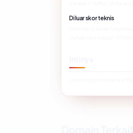
Canada — terlihat oleh siap
Di luar skor teknis
Profil teknis bersih hanya 
standar pipa industri. TIDAK
Intinya
citramed.com berakhir di
75
Domain Terkai