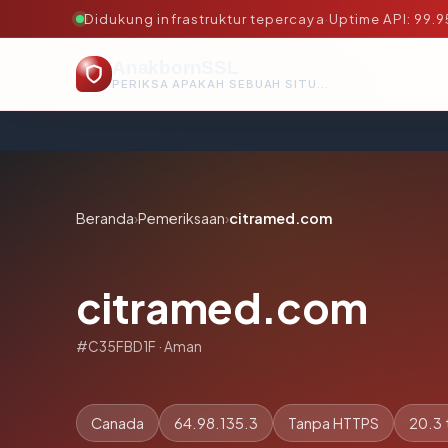
Didukung infrastruktur tepercaya
·
Uptime API: 99.
AnakbornSSL
PERIKSA APAKAH SEBUAH SITUS AMAN, TEPERCAYA, DAN TERVERIFIKASI DALAM HITUNGAN DETIK.
Beranda
›
Pemeriksaan
›
citramed.com
citramed.com
#C35FBD1F · Aman
Canada
64.98.135.3
Tanpa HTTPS
20.3 