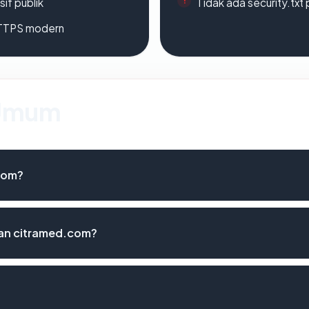
if publik
Tidak ada security.txt 
TTPS modern
 Umum
com?
an citramed.com?