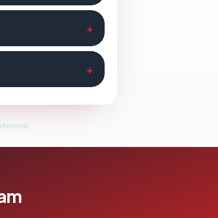
 finansial.
lam