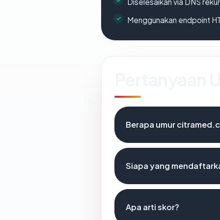
Diselesaikan via DNS rekurs
Menggunakan endpoint H
Pertanyaan
Berapa umur citramed.
Siapa yang mendaftark
Apa arti skor?