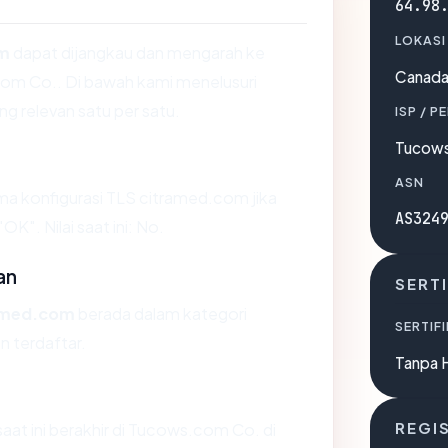
64.98
LOKASI
om
dapat dijangkau dan mengarah ke
Canad
om Co.. Di bawah kami menelusuri
ing relevan satu per satu.
ISP / P
Tucow
ASN
 konfigurasi TLS citramed.com jika
AS324
". Nilai saat ini: No.
an
SERTI
amed.com
berada dalam kategori
SERTIFI
n terdaftar.
Tanpa 
saat ini berakhir di Tucows.com Co. di
REGI