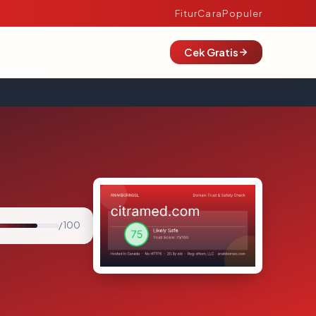
Fitur
Cara
Populer
Cek Gratis
/ 100