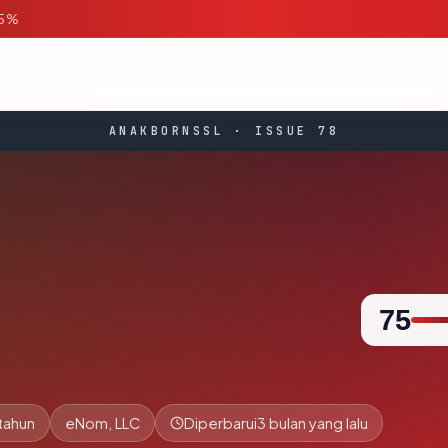
95%
ANAKBORNSSL · ISSUE 78
75
tahun
eNom, LLC
Diperbarui
3 bulan yang lalu