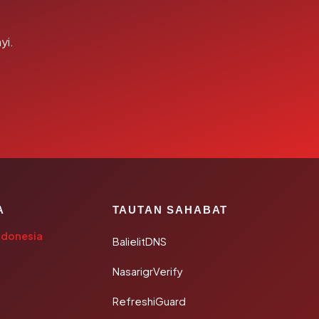
yi.
A
TAUTAN SAHABAT
ndonesia
BalielitDNS
NasarigrVerify
RefreshiGuard