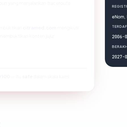
a pun yang menjalankan traceroute.
REGIST
eNom,
TERDAF
membuktikan
citramed.com
mengikuti
 membuktikan konten jujur.
2006-
BERAKH
2027-
/100
— itu
safe
dalam skala kami.
t