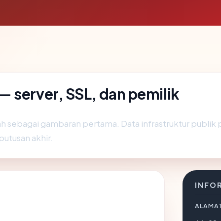
 server, SSL, dan pemilik
ah sebagai gambaran pertama. Data infrastruktur publik
putusan akhir.
INFO
ALAMAT