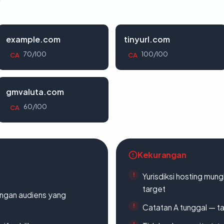
example.com
tinyurl.com
70/100
100/100
CA
CA
gmvaluta.com
60/100
CA
Kekurangan
Yurisdiksi hosting mun
target
engan audiens yang
Catatan A tunggal — ta