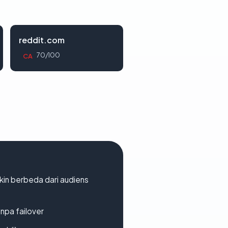
reddit.com
70/100
CA
gkin berbeda dari audiens
npa failover