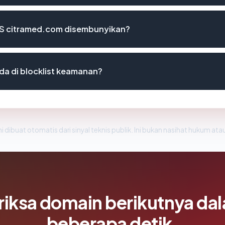
S citramed.com disembunyikan?
a di blocklist keamanan?
i dibuat otomatis dari sinyal teknis publik. Ini bukan nasihat hukum atau
riksa domain berikutnya da
beberapa detik.