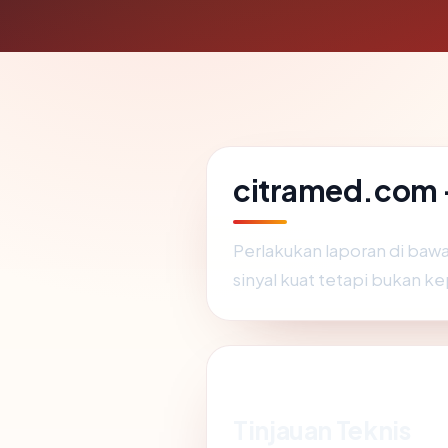
citramed.com —
Perlakukan laporan di baw
sinyal kuat tetapi bukan ke
Tinjauan Teknis