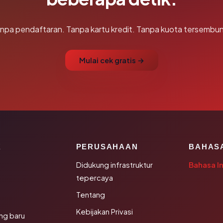
npa pendaftaran. Tanpa kartu kredit. Tanpa kuota tersembun
Mulai cek gratis →
K
PERUSAHAAN
BAHAS
Didukung infrastruktur
Bahasa I
tepercaya
Tentang
Kebijakan Privasi
ng baru