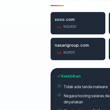
xxoo.com
100/100
CA
nasarigroup.com
60/100
CA
Kelebihan
Tidak ada tanda malware
Negara hosting selaras d
dinyatakan