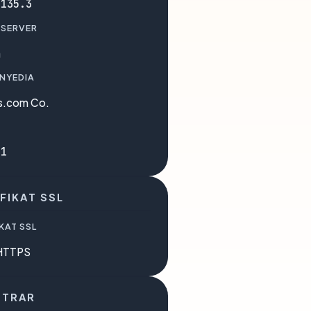
.135.3
 SERVER
a
ENYEDIA
s.com Co.
91
FIKAT SSL
KAT SSL
HTTPS
STRAR