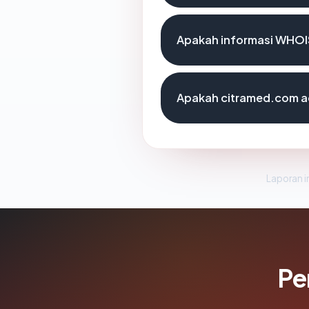
Apakah informasi WHOI
Apakah citramed.com ad
Laporan in
Pe