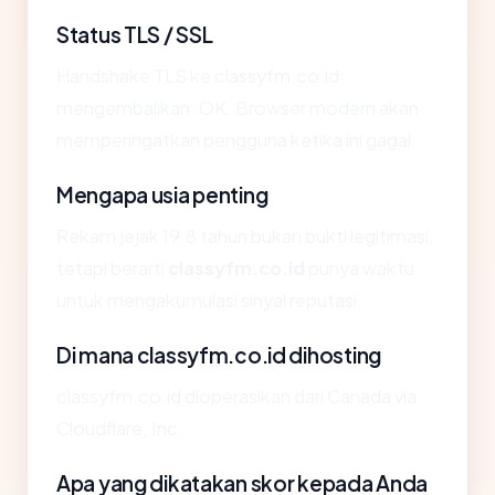
Status TLS / SSL
Handshake TLS ke classyfm.co.id
mengembalikan: OK. Browser modern akan
memperingatkan pengguna ketika ini gagal.
Mengapa usia penting
Rekam jejak 19.8 tahun bukan bukti legitimasi,
tetapi berarti
classyfm.co.id
punya waktu
untuk mengakumulasi sinyal reputasi.
Di mana classyfm.co.id dihosting
classyfm.co.id dioperasikan dari Canada via
Cloudflare, Inc..
Apa yang dikatakan skor kepada Anda