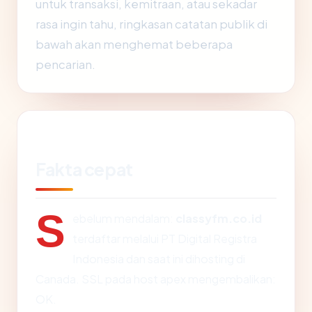
untuk transaksi, kemitraan, atau sekadar
rasa ingin tahu, ringkasan catatan publik di
bawah akan menghemat beberapa
pencarian.
Fakta cepat
S
ebelum mendalam:
classyfm.co.id
terdaftar melalui PT Digital Registra
Indonesia dan saat ini dihosting di
Canada. SSL pada host apex mengembalikan:
OK.