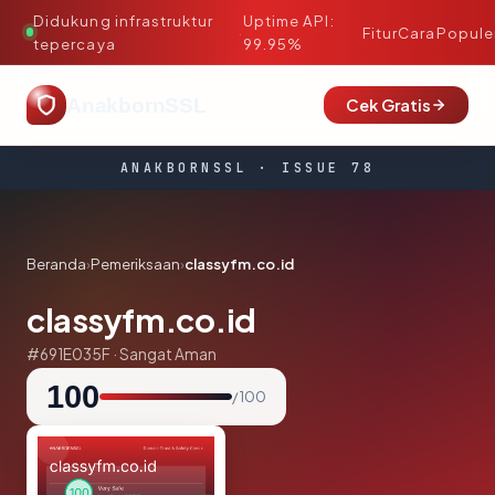
Didukung infrastruktur
Uptime API:
·
Fitur
Cara
Popule
tepercaya
99.95%
AnakbornSSL
Cek Gratis
ANAKBORNSSL · ISSUE 78
Beranda
›
Pemeriksaan
›
classyfm.co.id
classyfm.co.id
#691E035F · Sangat Aman
100
/ 100