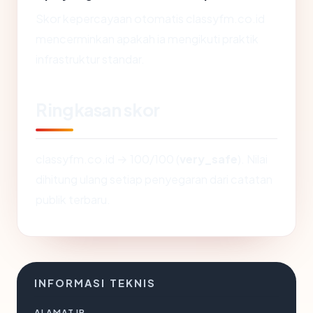
Skor kepercayaan otomatis classyfm.co.id
mencerminkan apakah ia mengikuti praktik
infrastruktur standar.
Ringkasan skor
classyfm.co.id → 100/100 (
very_safe
). Nilai
dihitung ulang setiap penyegaran dari catatan
publik terbaru.
INFORMASI TEKNIS
ALAMAT IP