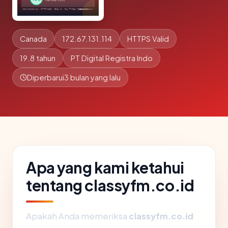
Canada
172.67.131.114
HTTPS Valid
19.8 tahun
PT Digital Registra Indo
Diperbarui
3 bulan yang lalu
Apa yang kami ketahui
tentang classyfm.co.id
Apakah Anda memeriksa
classyfm.co.id