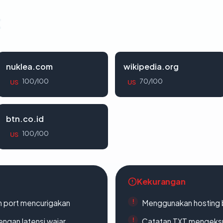
t
nuklea.com
wikipedia.org
100/100
70/100
US
US
btn.co.id
100/100
US
Kekurangan
n port mencurigakan
Menggunakan hosting 
engan latensi wajar
Catatan TXT mengeksp