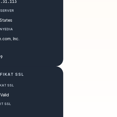
5.31.113
 SERVER
 States
ENYEDIA
.com, Inc.
09
FIKAT SSL
KAT SSL
Valid
IT SSL