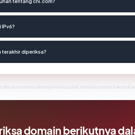
uhan tentang cni.com?
 IPv6?
 terakhir diperiksa?
i dibuat otomatis dari sinyal teknis publik. Ini bukan nasihat hukum atau
riksa domain berikutnya da