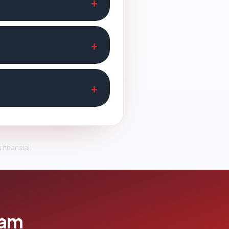
 finansial.
lam