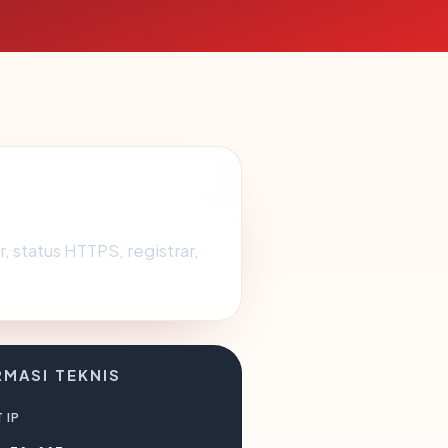
er, status HTTPS, registrar,
RMASI TEKNIS
 IP