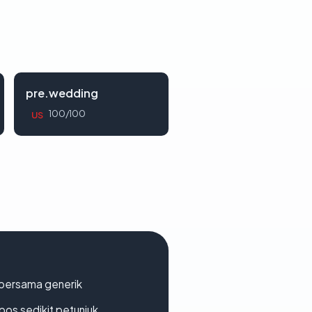
pre.wedding
100/100
US
bersama generik
os sedikit petunjuk