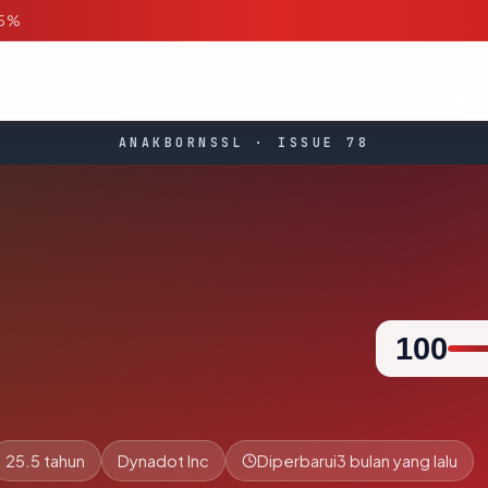
95%
ANAKBORNSSL · ISSUE 78
100
25.5 tahun
Dynadot Inc
Diperbarui
3 bulan yang lalu