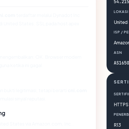
54.21
LOKASI
ni.com
terdaftar melalui Dynadot Inc
United
g di United States. SSL pada host apex
ISP / P
Amazon
ASN
mengembalikan: OK. Browser modern
AS165
a ketika ini gagal.
SERTI
bukti legitimasi, tetapi berarti
cni.com
SERTIFI
lasi sinyal reputasi.
HTTPS 
ng
PENERB
nited States via Amazon.com, Inc..
R13