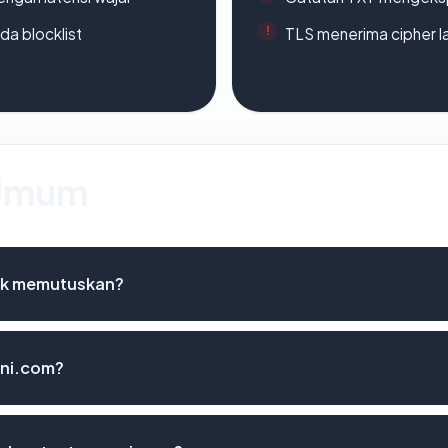
da blocklist
TLS menerima cipher 
 Umum
uk memutuskan?
cni.com?