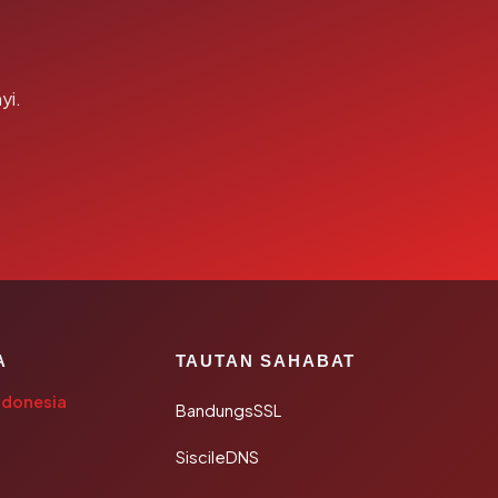
yi.
A
TAUTAN SAHABAT
ndonesia
BandungsSSL
SiscileDNS