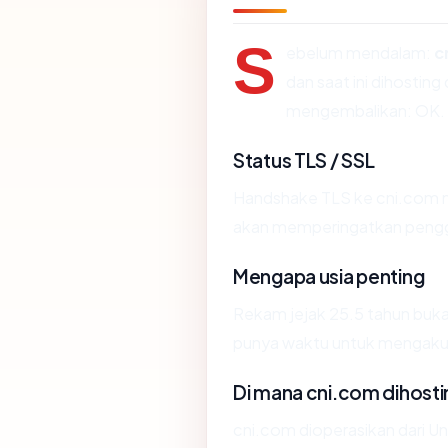
S
ebelum mendalam:
c
dan saat ini dihostin
mengembalikan: OK.
Status TLS / SSL
Handshake TLS ke cni.com 
akan memperingatkan penggun
Mengapa usia penting
Rekam jejak 25.5 tahun bukan 
punya waktu untuk mengakumu
Di mana cni.com dihosti
cni.com dioperasikan dari U