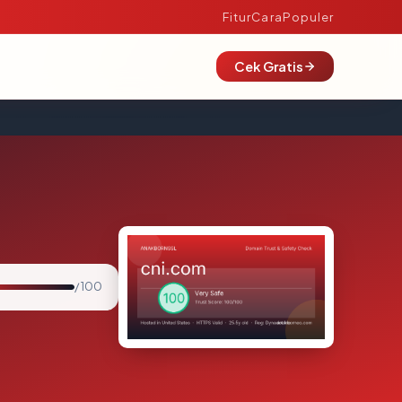
Fitur
Cara
Populer
Cek Gratis
/ 100