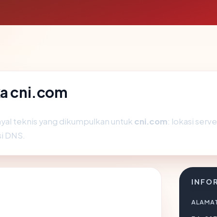
ka cni.com
yal teknis yang dikumpulkan untuk
cni.com
: lokasi serv
si DNS.
INFO
ALAMAT