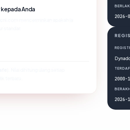
BERLAK
r kepada Anda
2026-
 cni.com mencerminkan apakah ia
ur standar.
REGI
REGIST
Dynado
TERDAF
afe
). Nilai dihitung ulang setiap
ik terbaru.
2000-
BERAKH
2026-