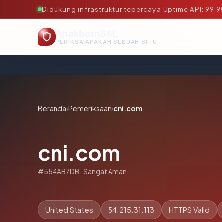
Didukung infrastruktur tepercaya
·
Uptime API: 99.
AnakbornSSL
PERIKSA APAKAH SEBUAH SITUS AMAN, TEPERCAYA, DAN TERVERIFIKASI DALAM HITUNGAN DETIK.
Beranda
›
Pemeriksaan
›
cni.com
cni.com
#554AB7DB · Sangat Aman
United States
54.215.31.113
HTTPS Valid