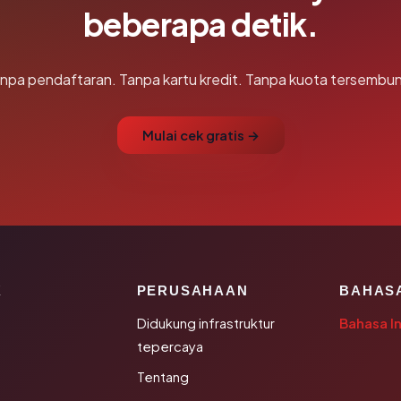
beberapa detik.
npa pendaftaran. Tanpa kartu kredit. Tanpa kuota tersembun
Mulai cek gratis →
K
PERUSAHAAN
BAHAS
Didukung infrastruktur
Bahasa I
tepercaya
Tentang