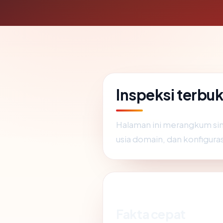
Inspeksi terbu
Halaman ini merangkum sin
usia domain, dan konfigura
Fakta cepat