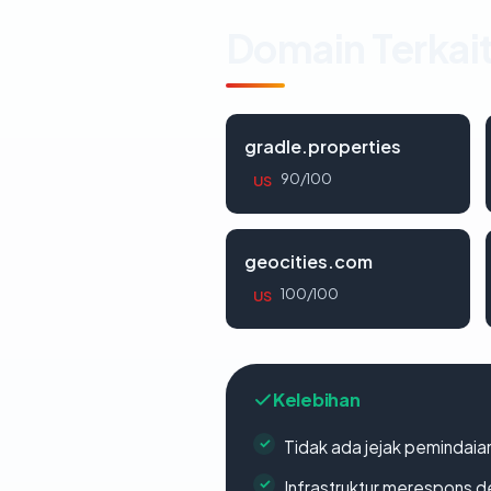
Domain Terkai
gradle.properties
90/100
US
geocities.com
100/100
US
Kelebihan
Tidak ada jejak pemindaia
Infrastruktur merespons d