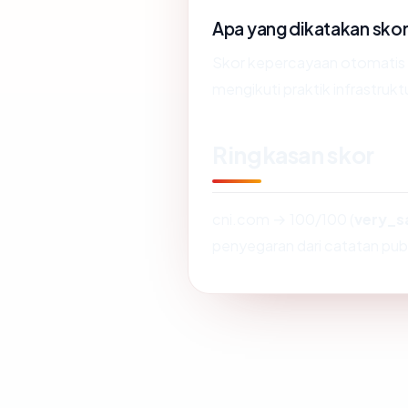
Apa yang dikatakan sko
Skor kepercayaan otomatis
mengikuti praktik infrastrukt
Ringkasan skor
cni.com → 100/100 (
very_s
penyegaran dari catatan publ