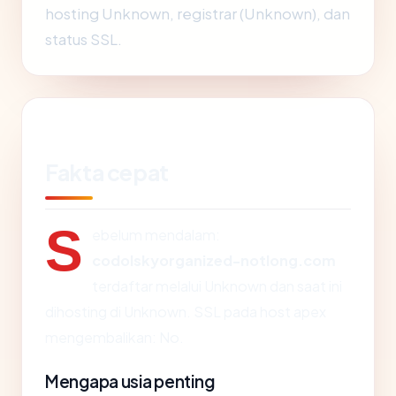
hosting Unknown, registrar (Unknown), dan
status SSL.
Fakta cepat
S
ebelum mendalam:
codolskyorganized-notlong.com
terdaftar melalui Unknown dan saat ini
dihosting di Unknown. SSL pada host apex
mengembalikan: No.
Mengapa usia penting