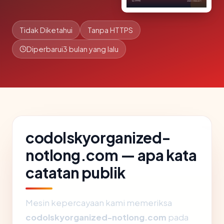
Tidak Diketahui
Tanpa HTTPS
Diperbarui
3 bulan yang lalu
codolskyorganized-
notlong.com — apa kata
catatan publik
Mesin kepercayaan kami memeriksa
codolskyorganized-notlong.com
pada