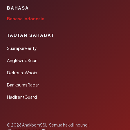
BAHASA
Bahasa Indonesia
TAUTAN SAHABAT
SuaraparVerify
AngklwebScan
DekorintWhois
BanksumsRadar
HadirentGuard
© 2026 AnakbornSSL. Semua hak dilindungi.