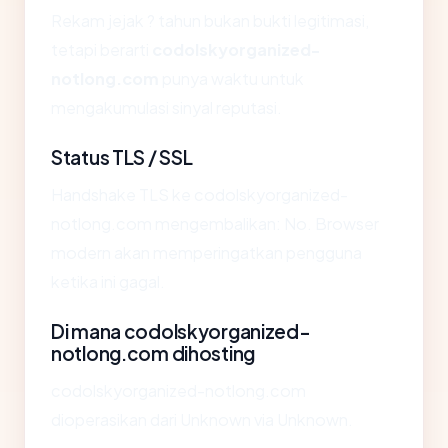
Rekam jejak ? tahun bukan bukti legitimasi,
tetapi berarti
codolskyorganized-
notlong.com
punya waktu untuk
mengakumulasi sinyal reputasi.
Status TLS / SSL
Handshake TLS ke codolskyorganized-
notlong.com mengembalikan: No. Browser
modern akan memperingatkan pengguna
ketika ini gagal.
Di mana codolskyorganized-
notlong.com dihosting
codolskyorganized-notlong.com
dioperasikan dari Unknown via Unknown.