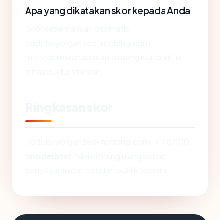
Apa yang dikatakan skor kepada Anda
Skor kepercayaan otomatis
codolskyorganized-notlong.com
mencerminkan apakah ia mengikuti praktik
infrastruktur standar.
Ringkasan skor
codolskyorganized-notlong.com → 40/100
(
moderate
). Nilai dihitung ulang setiap
penyegaran dari catatan publik terbaru.