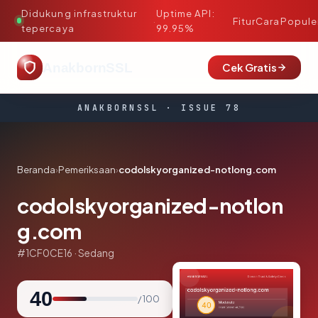
Didukung infrastruktur
Uptime API:
·
Fitur
Cara
Popule
tepercaya
99.95%
AnakbornSSL
Cek Gratis
ANAKBORNSSL · ISSUE 78
Beranda
›
Pemeriksaan
›
codolskyorganized-notlong.com
codolskyorganized-notlon
g.com
#1CF0CE16 · Sedang
40
/ 100