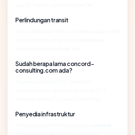
usia 23.7 tahun, status enkripsi OK.
Perlindungan transit
Untuk data dalam transit antara pengguna dan
concord-consulting.com, pemeriksaan
enkripsi mengembalikan: OK.
Sudah berapa lama concord-
consulting.com ada?
Menurut catatan RDAP, concord-
consulting.com didaftarkan sekitar 23.7
tahun lalu melalui Tucows Domains Inc..
Penyedia infrastruktur
Pencarian GeoIP menempatkan
concord-
consulting.com
di jaringan InMotion