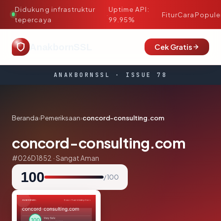
Didukung infrastruktur
Uptime API:
·
Fitur
Cara
Popule
tepercaya
99.95%
AnakbornSSL
Cek Gratis
ANAKBORNSSL · ISSUE 78
Beranda
›
Pemeriksaan
›
concord-consulting.com
concord-consulting.com
#026D1852 · Sangat Aman
100
/ 100