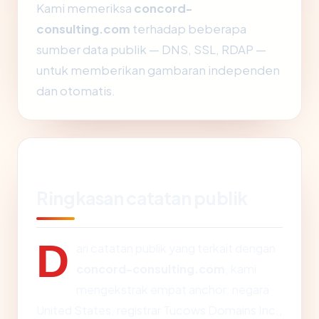
Kami memeriksa
concord-
consulting.com
terhadap beberapa
sumber data publik — DNS, SSL, RDAP —
untuk memberikan gambaran independen
dan otomatis.
Ringkasan catatan publik
D
ari catatan publik yang terkait dengan
concord-consulting.com
, kami
mengekstrak empat anchor: negara
United States, registrar Tucows Domains Inc.,