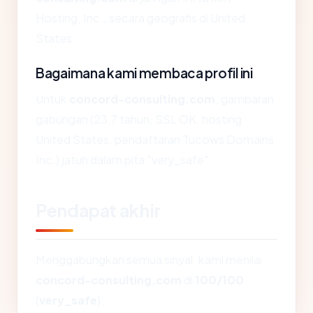
Hosting, Inc., secara geografis di United
States.
Bagaimana kami membaca profil ini
Untuk
concord-consulting.com
, gambaran
gabungan (23.7 tahun, SSL OK, hosting
United States, pendaftaran Tucows Domains
Inc.) jatuh dalam pita "very_safe".
Pendapat akhir
Menggabungkan semua sinyal, kami menilai
concord-consulting.com
di
100/100
(
very_safe
).