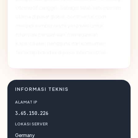
otomotif canggih. Sebagai salah satu pemain
utama di pasar global, continental.com
menjadi sumber resmi yang valid untuk
informasi perusahaan, menegaskan
kepercayaan pengguna dan konsumen
terhadap brand ini di pasar internasional.
INFORMASI TEKNIS
ALAMAT IP
3.65.150.226
LOKASI SERVER
Germany