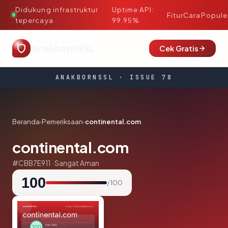
Didukung infrastruktur
Uptime API:
·
Fitur
Cara
Popule
tepercaya
99.95%
AnakbornSSL
Cek Gratis
ANAKBORNSSL · ISSUE 78
Beranda
›
Pemeriksaan
›
continental.com
continental.com
#CBB7E911 · Sangat Aman
100
/ 100