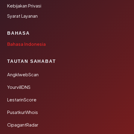
Kebijakan Privasi
Syarat Layanan
BAHASA
Bahasa Indonesia
TAUTAN SAHABAT
AngklwebScan
YourvillDNS
LestarinScore
PusatkurWhois
CipagantRadar