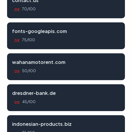
contact.us
70/100
DE
fonts-googleapis.com
75/100
DE
wahanamotorent.com
50/100
DE
dresdner-bank.de
45/100
DE
indonesian-products.biz