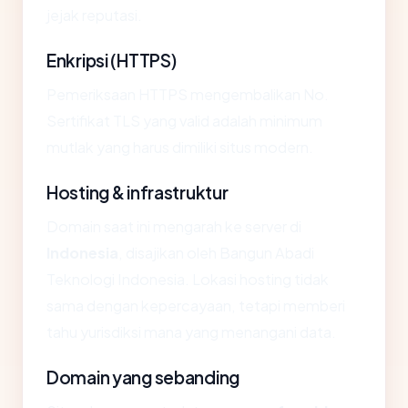
jejak reputasi.
Enkripsi (HTTPS)
Pemeriksaan HTTPS mengembalikan No.
Sertifikat TLS yang valid adalah minimum
mutlak yang harus dimiliki situs modern.
Hosting & infrastruktur
Domain saat ini mengarah ke server di
Indonesia
, disajikan oleh Bangun Abadi
Teknologi Indonesia. Lokasi hosting tidak
sama dengan kepercayaan, tetapi memberi
tahu yurisdiksi mana yang menangani data.
Domain yang sebanding