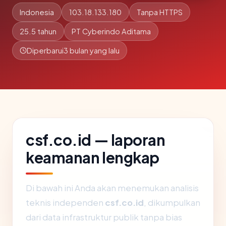
Indonesia
103.18.133.180
Tanpa HTTPS
25.5 tahun
PT Cyberindo Aditama
Diperbarui
3 bulan yang lalu
csf.co.id — laporan
keamanan lengkap
Di bawah ini Anda akan menemukan analisis
teknis independen
csf.co.id
, dikumpulkan
dari data infrastruktur publik tanpa bias