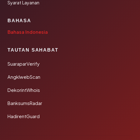
Syarat Layanan
BAHASA
Bahasa Indonesia
TAUTAN SAHABAT
SuaraparVerify
AngklwebScan
DekorintWhois
BanksumsRadar
HadirentGuard