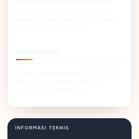
Situs dengan metadata serupa
csf.co.id
—
25.5 tahun, hosting Indonesia, SSL valid —
biasanya mencakup baik bisnis sah maupun
cangkang yang diganti merek.
Kesimpulan
Setelah memadukan sinyal DNS, TLS, RDAP,
dan GeoIP, skor otomatis kami untuk
csf.co.id
ada di
70/100
(
safe
).
INFORMASI TEKNIS