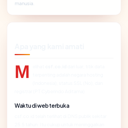
manusia.
Apa yang kami amati
M
elihat
csf.co.id
dari luar, titik data
terpenting adalah negara hosting
(Indonesia), status SSL (No), dan
registrar (PT Cyberindo Aditama).
Waktu di web terbuka
csf.co.id telah terlihat di DNS publik sekitar
25.5 tahun. Itu cukup untuk meninggalkan