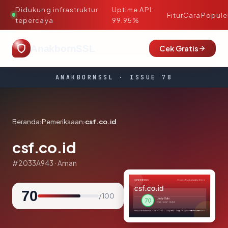
Didukung infrastruktur
Uptime API:
·
Fitur
Cara
Popule
tepercaya
99.95%
AnakbornSSL
Cek Gratis
ANAKBORNSSL · ISSUE 78
Beranda
›
Pemeriksaan
›
csf.co.id
csf.co.id
#2033A943 · Aman
70
/ 100