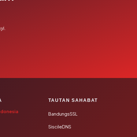
yi.
A
TAUTAN SAHABAT
ndonesia
BandungsSSL
SiscileDNS