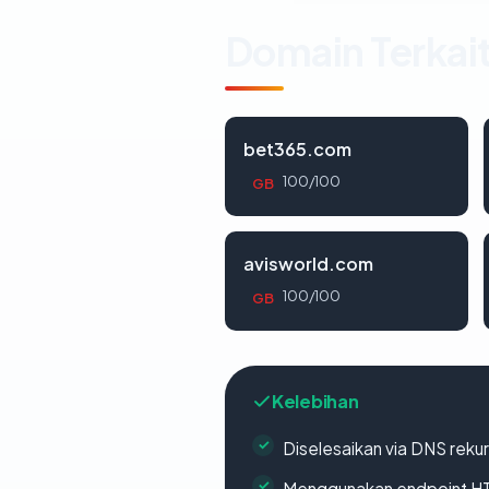
Domain Terkai
bet365.com
100/100
GB
avisworld.com
100/100
GB
Kelebihan
Diselesaikan via DNS rekurs
Menggunakan endpoint H