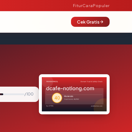
Fitur
Cara
Populer
Cek Gratis
/ 100