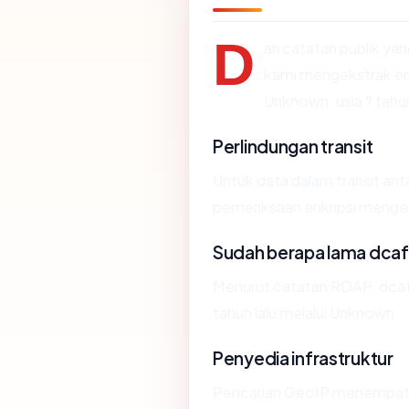
D
ari catatan publik ya
kami mengekstrak em
Unknown, usia ? tahun
Perlindungan transit
Untuk data dalam transit a
pemeriksaan enkripsi menge
Sudah berapa lama dca
Menurut catatan RDAP, dcaf
tahun lalu melalui Unknown.
Penyedia infrastruktur
Pencarian GeoIP menempa