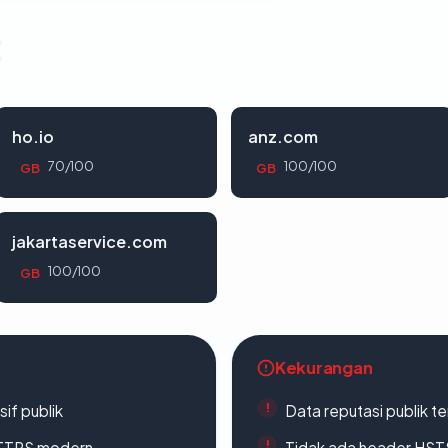
t
ho.io
anz.com
70/100
100/100
GB
GB
jakartaservice.com
100/100
GB
Kekurangan
if publik
Data reputasi publik t
TTPS modern
Tidak ada header HST