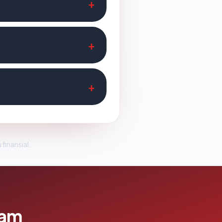
 finansial.
lam