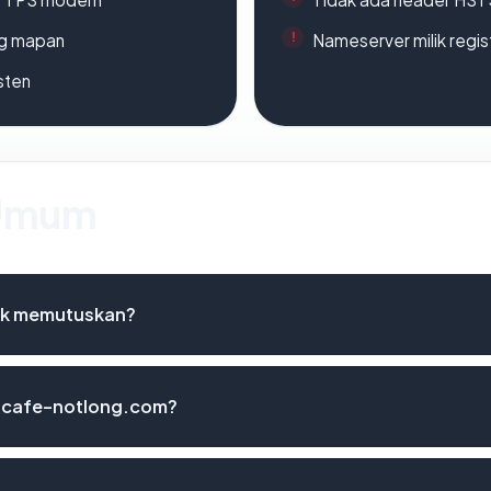
ang mapan
Nameserver milik regi
sten
 Umum
uk memutuskan?
 dcafe-notlong.com?