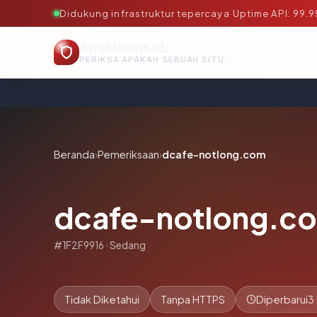
Didukung infrastruktur tepercaya
·
Uptime API: 99.
AnakbornSSL
PERIKSA APAKAH SEBUAH SITUS AMAN, TEPERCAYA, DAN TERVERIFIKASI DALAM HITUNGAN DETIK.
Beranda
›
Pemeriksaan
›
dcafe-notlong.com
dcafe-notlong.c
#1F2F9916 · Sedang
Tidak Diketahui
Tanpa HTTPS
Diperbarui
3