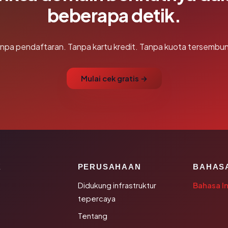
beberapa detik.
npa pendaftaran. Tanpa kartu kredit. Tanpa kuota tersembun
Mulai cek gratis →
K
PERUSAHAAN
BAHAS
Didukung infrastruktur
Bahasa I
tepercaya
Tentang