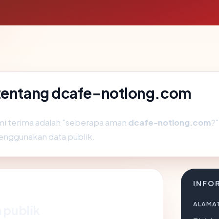
 tentang dcafe-notlong.com
mi terima adalah "seberapa aman
dcafe-notlong.com
?
enggunakan data publik.
INFO
ALAMAT
 publik