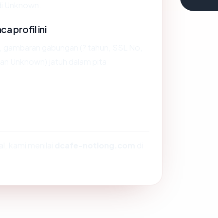
di Unknown.
 profil ini
, gambaran gabungan (? tahun, SSL No,
an Unknown) jatuh dalam pita
, kami menilai
dcafe-notlong.com
di