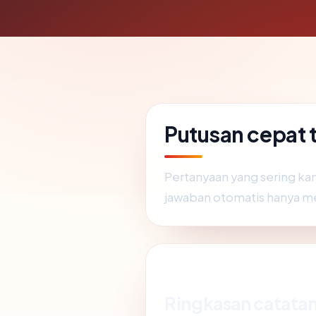
Putusan cepat
Pertanyaan yang sering ka
jawaban otomatis hanya m
Ringkasan catatan