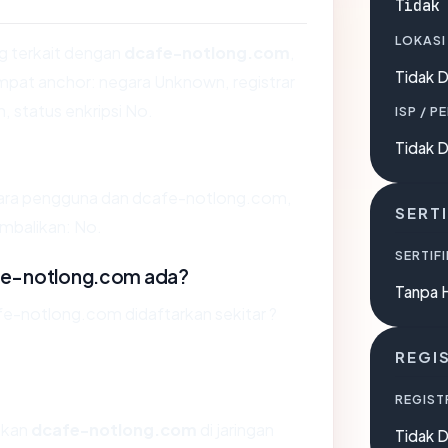
Tidak
LOKASI
ng terkait dengan
dcafe-notlong.com
,
Tidak D
pat anchor: negara Unknown, registrar
, status enkripsi No.
ISP / P
Tidak D
ntara pengguna dan dcafe-notlong.com,
SERTI
mbalikan: No.
SERTIFI
fe-notlong.com ada?
Tanpa 
e-notlong.com didaftarkan sekitar ?
REGI
REGIST
tkan
dcafe-notlong.com
di jaringan
Tidak D