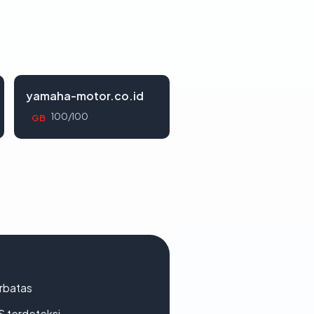
yamaha-motor.co.id
100/100
GB
erbatas
S terdeteksi