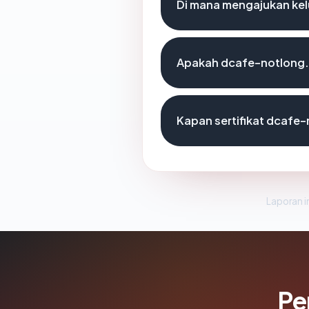
Di mana mengajukan ke
Apakah dcafe-notlong.c
Kapan sertifikat dcafe-
Laporan in
Pe