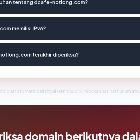
luhan tentang dcafe-notlong.com?
om memiliki IPv6?
notlong.com terakhir diperiksa?
i dibuat otomatis dari sinyal teknis publik. Ini bukan nasihat hukum atau
riksa domain berikutnya da