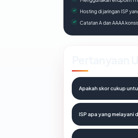
Hosting di jaringan ISP y
Catatan A dan AAAA konsi
Pertanyaan
Apakah skor cukup unt
ISP apa yang melayani