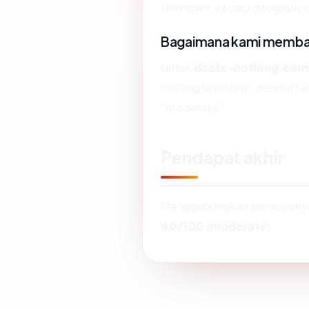
Unknown, secara geografis 
Bagaimana kami membaca
Untuk
dcafe-notlong.com
hosting Unknown, pendaftar
"moderate".
Pendapat akhir
Menggabungkan semua sinyal
40/100
(
moderate
).