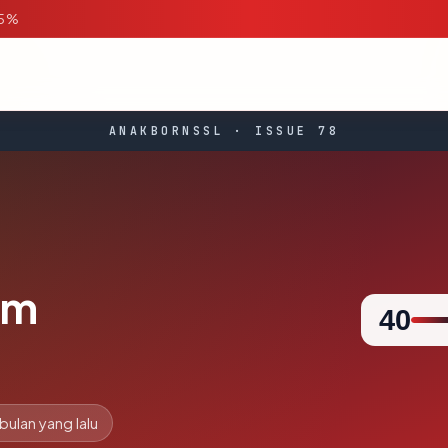
95%
ANAKBORNSSL · ISSUE 78
om
40
 bulan yang lalu