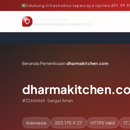
Didukung infrastruktur tepercaya
·
Uptime API: 99.
AnakbornSSL
PERIKSA APAKAH SEBUAH SITUS AMAN, TEPERCAYA, DAN TERVERIFIKASI DALAM HITUNGAN DETIK.
Beranda
›
Pemeriksaan
›
dharmakitchen.com
dharmakitchen.c
#3266AA66 · Sangat Aman
Indonesia
203.175.9.27
HTTPS Valid
17.