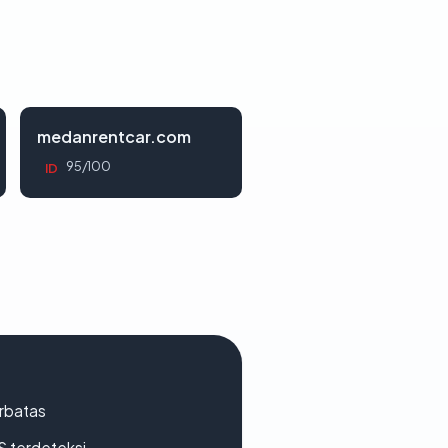
medanrentcar.com
95/100
ID
erbatas
S terdeteksi