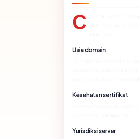
C
ara tercepat memb
Indonesia, usia 17.3
Indonesia.
Usia domain
Domain telah terdaftar selam
menempatkannya dalam kat
yang lebih tua secara statisti
Kesehatan sertifikat
Sertifikat yang saat ini disaji
dipecahkan sebagai: OK.
Yurisdiksi server