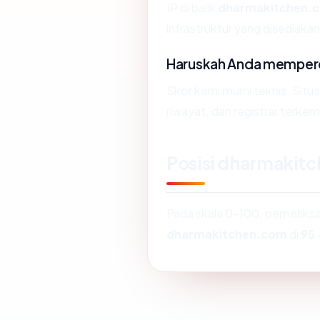
IP di balik
dharmakitchen.
infrastruktur yang disediak
Haruskah Anda memper
Skor kami murni teknis. Situ
riwayat, dan registrar terke
Posisi dharmakit
Pada skala 0-100, pemerik
dharmakitchen.com
di
95