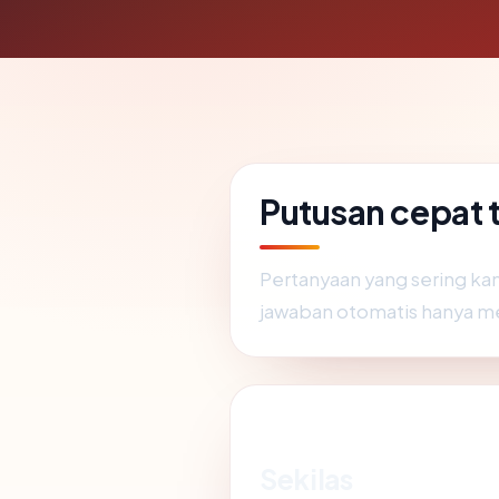
Putusan cepat
Pertanyaan yang sering ka
jawaban otomatis hanya m
Sekilas