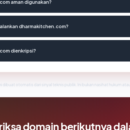
.com aman digunakan?
alankan dharmakitchen.com?
com dienkripsi?
i dibuat otomatis dari sinyal teknis publik. Ini bukan nasihat hukum atau
riksa domain berikutnya da