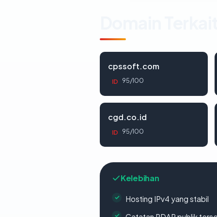
Domain Terkai
cpssoft.com
95/100
ID
cgd.co.id
95/100
ID
Kelebihan
Hosting IPv4 yang stabil
Catatan RDAP publik ters