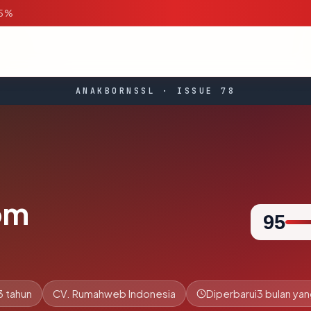
95%
ANAKBORNSSL · ISSUE 78
om
95
3 tahun
CV. Rumahweb Indonesia
Diperbarui
3 bulan yan