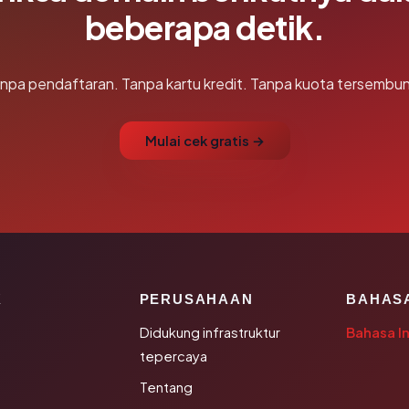
beberapa detik.
npa pendaftaran. Tanpa kartu kredit. Tanpa kuota tersembun
Mulai cek gratis →
K
PERUSAHAAN
BAHAS
Didukung infrastruktur
Bahasa I
tepercaya
Tentang