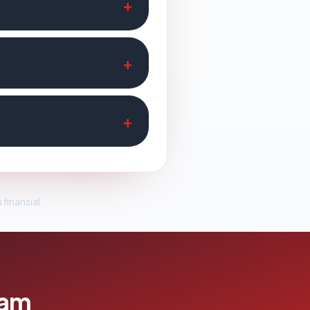
 finansial.
lam