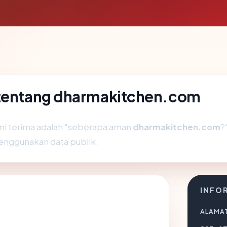
 tentang dharmakitchen.com
mi terima adalah "seberapa aman
dharmakitchen.com
?
enggunakan data publik.
INFO
ALAMAT