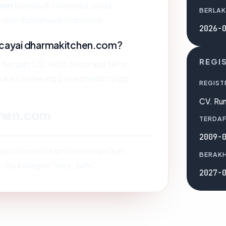
com
berada di Indonesia, pada
BERLAK
an oleh Rumahweb Indonesia.
2026-
cayai dharmakitchen.com?
REGI
s dengan SSL valid, beberapa tahun
muka cenderung berskor lebih tinggi.
REGIST
CV. Ru
chen.com
TERDAF
2009-
saan otomatis kami menempatkan
BERAKH
— itu kategori "very_safe".
2027-