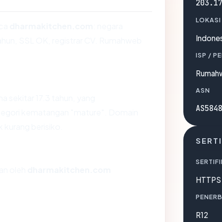
203.1
LOKASI
aca
dharmakitchen.com
: negara
Indones
 tahun, SSL OK, registrar CV. Rumahweb
ISP / P
Rumahw
ASN
a sekitar 17.3 tahun, yang
AS584
egori kematangan "mature". Domain
k kurang berisiko.
SERTI
SERTIFI
kan oleh
dharmakitchen.com
HTTPS 
PENERB
R12