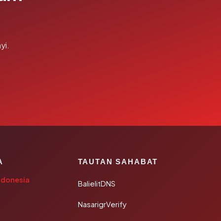
yi.
A
TAUTAN SAHABAT
ndonesia
BalielitDNS
NasarigrVerify