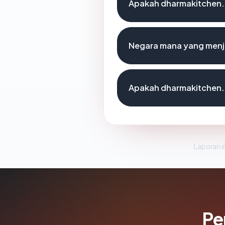
Apakah dharmakitchen
Negara mana yang menj
Apakah dharmakitchen.
Laporan in
Pe