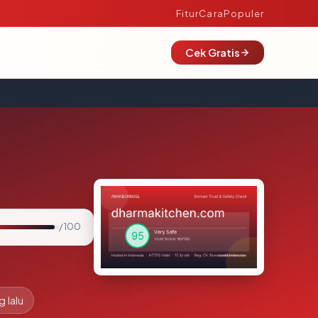
Fitur
Cara
Populer
Cek Gratis
/ 100
g lalu