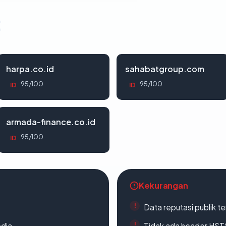
t
harpa.co.id
sahabatgroup.com
95/100
95/100
ID
ID
armada-finance.co.id
95/100
ID
Kekurangan
Data reputasi publik t
edia
Tidak ada header HST