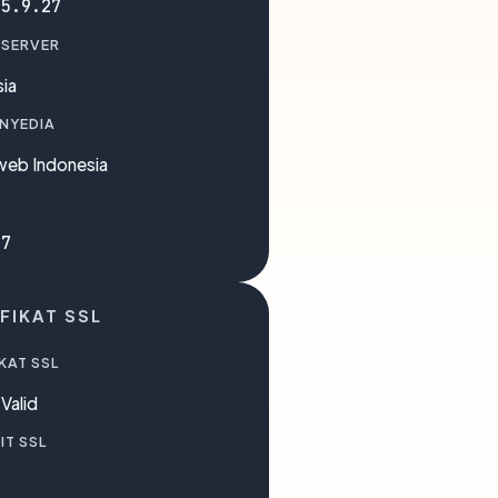
75.9.27
 SERVER
ia
ENYEDIA
eb Indonesia
87
FIKAT SSL
KAT SSL
Valid
IT SSL