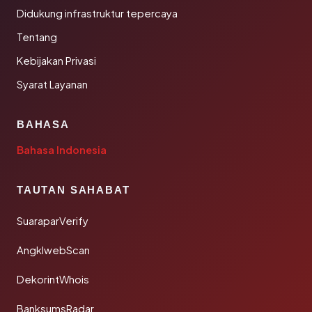
Didukung infrastruktur tepercaya
Tentang
Kebijakan Privasi
Syarat Layanan
BAHASA
Bahasa Indonesia
TAUTAN SAHABAT
SuaraparVerify
AngklwebScan
DekorintWhois
BanksumsRadar