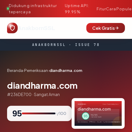
Didukung infrastruktur
Uptime API:
·
Fitur
Cara
Popule
tepercaya
99.95%
AnakbornSSL
Cek Gratis
ANAKBORNSSL · ISSUE 78
Beranda
›
Pemeriksaan
›
diandharma.com
diandharma.com
#236DE700 · Sangat Aman
95
/ 100