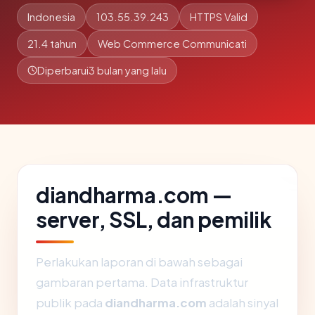
Indonesia
103.55.39.243
HTTPS Valid
21.4 tahun
Web Commerce Communicati
Diperbarui
3 bulan yang lalu
diandharma.com —
server, SSL, dan pemilik
Perlakukan laporan di bawah sebagai
gambaran pertama. Data infrastruktur
publik pada
diandharma.com
adalah sinyal