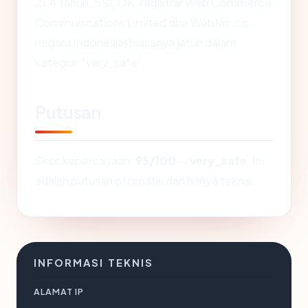
21.4 tahun, SSL OK, registrar Web Commerce
Communications Limited dba WebNic.cc,
negara Indonesia) biasanya jatuh dalam
kategori "very_safe".
Putusan
Skor kepercayaan:
95/100
—
very_safe
. Ini
adalah putusan otomatis dan hanya teknis.
INFORMASI TEKNIS
ALAMAT IP