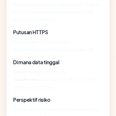
diandharma.com telah ada sekitar 21.4 tahun.
Domain berumur panjang biasanya terkait
dengan proyek mapan.
Putusan HTTPS
Pemeriksaan HTTPS kami ke
diandharma.com disimpulkan dengan: OK.
Di mana data tinggal
Apa pun yang Anda kirim ke
diandharma.com
diproses di server yang
berlokasi di Indonesia.
Perspektif risiko
Domain dengan profil diandharma.com (usia