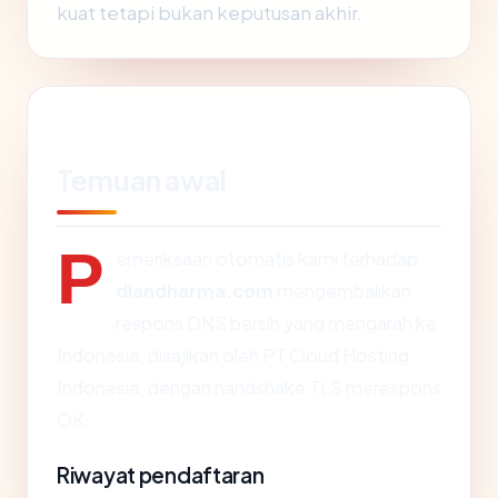
kuat tetapi bukan keputusan akhir.
Temuan awal
P
emeriksaan otomatis kami terhadap
diandharma.com
mengembalikan
respons DNS bersih yang mengarah ke
Indonesia, disajikan oleh PT Cloud Hosting
Indonesia, dengan handshake TLS merespons
OK.
Riwayat pendaftaran