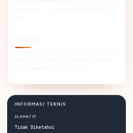
dinkes-cilacapkab.go.id
mengikuti standar
pipa industri. TIDAK membuktikan konten
jujur.
Intinya
dinkes-cilacapkab.go.id berakhir di
40/100
—
itu
moderate
dalam skala kami.
INFORMASI TEKNIS
ALAMAT IP
Tidak Diketahui