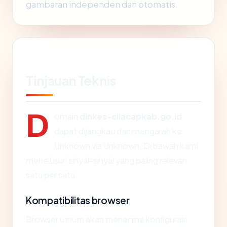
gambaran independen dan otomatis.
Tinjauan Teknis
D
omain
dinkes-cilacapkab.go.id
dapat dijangkau dan mengarah ke
Unknown via Unknown. Di bawah kami
menelusuri sinyal-sinyal yang paling relevan
satu per satu.
Kompatibilitas browser
Browser umum akan menerima konfigurasi