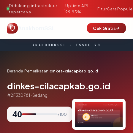
Didukung infrastruktur
Uptime API:
·
Fitur
Cara
Popule
tepercaya
99.95%
AnakbornSSL
Cek Gratis
ANAKBORNSSL · ISSUE 78
Beranda
›
Pemeriksaan
›
dinkes-cilacapkab.go.id
dinkes-cilacapkab.go.id
#2F33D781 · Sedang
40
/ 100