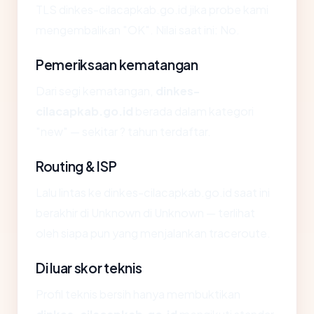
TLS dinkes-cilacapkab.go.id jika probe kami
mengembalikan "OK". Nilai saat ini: No.
Pemeriksaan kematangan
Dari segi kematangan,
dinkes-
cilacapkab.go.id
berada dalam kategori
"new" — sekitar ? tahun terdaftar.
Routing & ISP
Lalu lintas ke dinkes-cilacapkab.go.id saat ini
berakhir di Unknown di Unknown — terlihat
oleh siapa pun yang menjalankan traceroute.
Di luar skor teknis
Profil teknis bersih hanya membuktikan