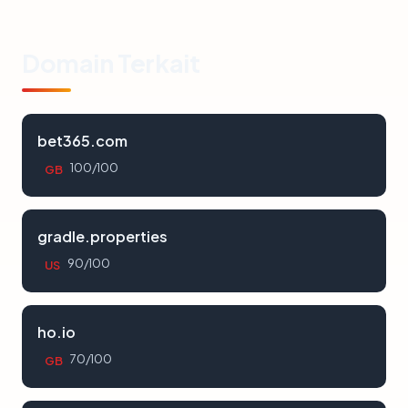
Domain Terkait
bet365.com
100/100
GB
gradle.properties
90/100
US
ho.io
70/100
GB